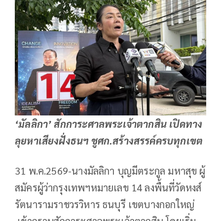
‘มัลลิกา’ สักการะศาลพระเจ้าตากสิน เปิดทาง
ลุยหาเสียงฝั่งธนฯ ชูศก.สร้างสรรค์ครบทุกเขต
31 พ.ค.2569-นางมัลลิกา บุญมีตระกูล มหาสุข ผู้
สมัครผู้ว่ากรุงเทพฯหมายเลข 14 ลงพื้นที่วัดหงส์
รัตนารามราชวรวิหาร ธนบุรี เขตบางกอกใหญ่
เข้ากราบสักการะศาลพระเจ้าตากสิน โดยเริ่ม