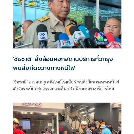
'ชัชชาติ' สั่งล้อมคอกสถานบริการทั่วกรุง
พบสิ่งกีดขวางทางหนีไฟ
'ชัชชาติ' ตรวจเหตุเพลิงไหม้โรงเบียร์ พบสิ่งกีดขวางทางหนีไฟ
เล็งจัดระเบียบสุ่มตรวจกลางคืน ปรับนิยามสถานบริการใหม่