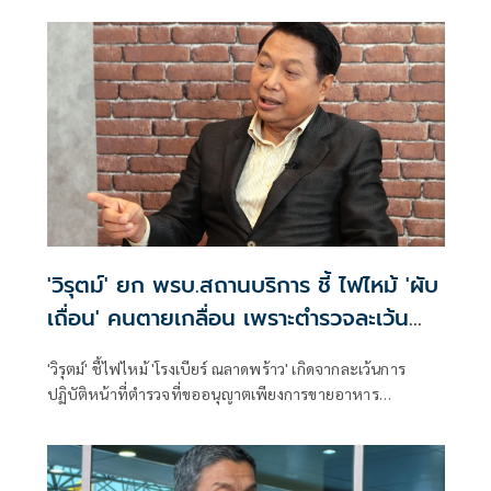
'วิรุตม์' ยก พรบ.สถานบริการ ชี้ ไฟไหม้ 'ผับ
เถื่อน' คนตายเกลื่อน เพราะตำรวจละเว้น
หน้าที่
'วิรุตม์' ชี้ไฟไหม้ 'โรงเบียร์ ณลาดพร้าว' เกิดจากละเว้นการ
ปฏิบัติหน้าที่ตำรวจที่ขออนุญาตเพียงการขายอาหาร
ยกพ.ร.บ.สถานบริการ ในเขตกรุงเทพฯ ผบช.น.เป็น 'พนักงาน
เจ้าหน้าที่' ทำหน้าที่ตรวจตรามิให้มีผู้ใดฝ่าฝืนเปิด 'สถานบริการ
เถื่อน' หากพบการทำผิดต้องจับกุมดำเนินคดี