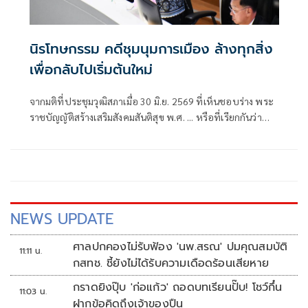
นิรโทษกรรม คดีชุมนุมการเมือง ล้างทุกสิ่ง
เพื่อกลับไปเริ่มต้นใหม่
จากมติที่ประชุมวุฒิสภาเมื่อ 30 มิ.ย. 2569 ที่เห็นชอบร่าง พระ
ราชบัญญัติสร้างเสริมสังคมสันติสุข พ.ศ. ... หรือที่เรียกกันว่า
"ร่าง พ.ร.บ.นิรโทษกรรมคดีชุมนุมทางการเมือง"
NEWS UPDATE
ศาลปกคองไม่รับฟ้อง 'นพ.สรณ' ปมคุณสมบัติ
11:11 น.
กสทช. ชี้ยังไม่ได้รับความเดือดร้อนเสียหาย
กราดยิงปุ๊บ 'ก่อแก้ว' ถอดบทเรียนปั๊บ! โชว์กึ๋น
11:03 น.
ฝากข้อคิดถึงเจ้าของปืน