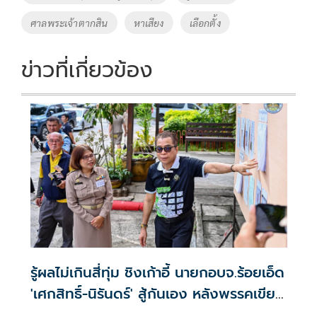
o
n
ศาลพระเจ้าตากสิน
หาเสียง
เลือกตั้ง
k
k
ข่าวที่เกี่ยวข้อง
รู้ผลไม่เกินสี่ทุ่ม ชิงเก้าอี้ นายกอบจ.ร้อยเอ็ด
'เศกสิทธิ์-นิรันดร์' สู้กันเอง หลังพรรคเขียว
หลีกทาง