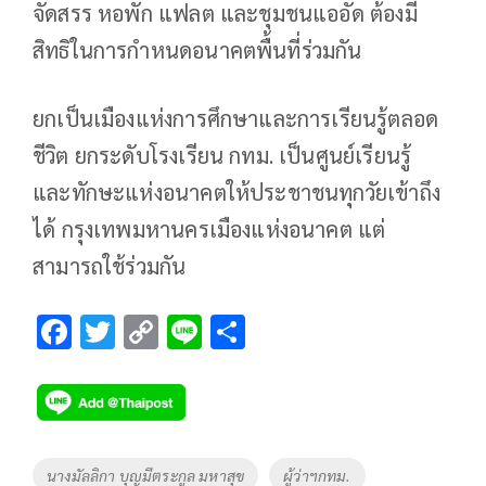
จัดสรร หอพัก แฟลต และชุมชนแออัด ต้องมี
สิทธิในการกำหนดอนาคตพื้นที่ร่วมกัน
ยกเป็นเมืองแห่งการศึกษาและการเรียนรู้ตลอด
ชีวิต ยกระดับโรงเรียน กทม. เป็นศูนย์เรียนรู้
และทักษะแห่งอนาคตให้ประชาชนทุกวัยเข้าถึง
ได้ กรุงเทพมหานครเมืองแห่งอนาคต แต่
สามารถใช้ร่วมกัน
F
T
C
Li
S
ac
wi
o
n
h
e
tt
p
e
ar
b
er
y
e
o
Li
Tags
นางมัลลิกา บุญมีตระกูล มหาสุข
ผู้ว่าฯกทม.