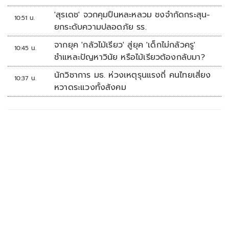
'สุรเดช' จวกคุมปืนหละหลวม ชงจำกัดกระสุน-
10:51 น.
ยกระดับความปลอดภัย รร.
จากยุค 'กลัวไม้เรียว' สู่ยุค 'เด็กไม่กลัวครู'
10:45 น.
ชำแหละปัญหาวินัย หรือไม้เรียวต้องกลับมา?
นักวิชาการ มธ. ห่วงเหตุรุนแรงถี่ คนไทยเสี่ยง
10:37 น.
หวาดระแวงทั้งสังคม