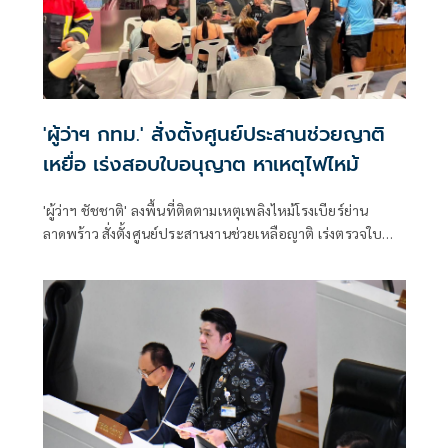
'ผู้ว่าฯ กทม.' สั่งตั้งศูนย์ประสานช่วยญาติ
เหยื่อ เร่งสอบใบอนุญาต หาเหตุไฟไหม้
'ผู้ว่าฯ ชัชชาติ' ลงพื้นที่ติดตามเหตุเพลิงไหม้โรงเบียร์ย่าน
ลาดพร้าว สั่งตั้งศูนย์ประสานงานช่วยเหลือญาติ เร่งตรวจใบ
อนุญาต-ระบบทางหนีไฟ รอผลพิสูจน์หาสาเหตุเพลิงไหม้