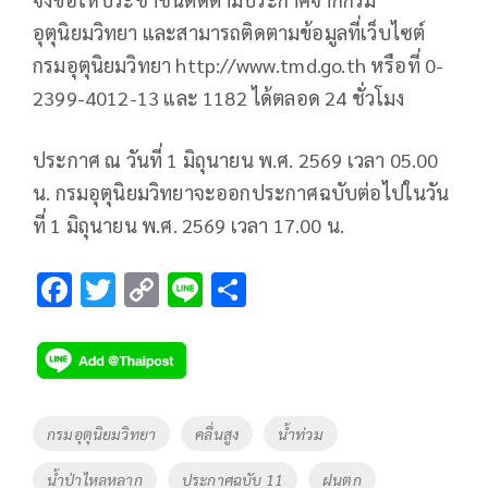
อุตุนิยมวิทยา และสามารถติดตามข้อมูลที่เว็บไซต์
กรมอุตุนิยมวิทยา http://www.tmd.go.th หรือที่ 0-
2399-4012-13 และ 1182 ได้ตลอด 24 ชั่วโมง
ประกาศ ณ วันที่ 1 มิถุนายน พ.ศ. 2569 เวลา 05.00
น. กรมอุตุนิยมวิทยาจะออกประกาศฉบับต่อไปในวัน
ที่ 1 มิถุนายน พ.ศ. 2569 เวลา 17.00 น.
F
T
C
Li
S
ac
wi
o
n
h
e
tt
p
e
ar
b
er
y
e
o
Li
Tags
กรมอุตุนิยมวิทยา
คลื่นสูง
น้ำท่วม
o
n
น้ำป่าไหลหลาก
ประกาศฉบับ 11
ฝนตก