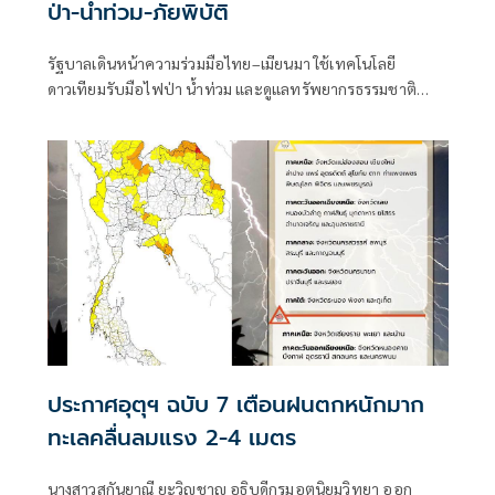
ป่า-น้ำท่วม-ภัยพิบัติ
รัฐบาลเดินหน้าความร่วมมือไทย–เมียนมา ใช้เทคโนโลยี
ดาวเทียมรับมือไฟป่า น้ำท่วม และดูแลทรัพยากรธรรมชาติ
ชายแดน ยกระดับการจัดการภัยพิบัติและสิ่งแวดล้อมร่วมกัน
ประกาศอุตุฯ ฉบับ 7 เตือนฝนตกหนักมาก
ทะเลคลื่นลมแรง 2-4 เมตร
นางสาวสุกันยาณี ยะวิญชาญ อธิบดีกรมอุตุนิยมวิทยา ออก