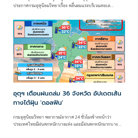
ประกาศกรมอุตุนิยมวิทยาเรื่อง คลื่นลมแรงบริเวณทะเล
อันดามันตอนบนและอ่าวไทยตอนบน และฝนตกหนักถึงหนัก
มากบริเวณประเทศไทย
อุตุฯ เตือนฝนถล่ม 36 จังหวัด อัปเดตเส้น
ทางไต้ฝุ่น 'ดอลฟิน'
กรมอุตุนิยมวิทยา พยากรณ์อากาศ 24 ชั่วโมงข้างหน้าว่า
ประเทศไทยมีฝนตกหนักบางแห่ง และมีฝนตกหนักมากบาง
พื้นที่ในภาคเหนือ ภาคตะวันออกเฉียงเหนือ และภาคตะวันออก