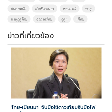
k
k
ฝนตกหนัก
ฝนฟ้าคะนอง
พยากรณ์
พายุ
พายุฤดูร้อน
อากาศร้อน
อุตุฯ
เตือน
ข่าวที่เกี่ยวข้อง
'ไทย-เมียนมา' จับมือใช้ดาวเทียมรับมือไฟ