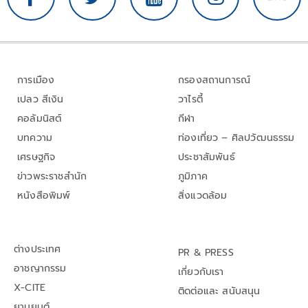
การเมือง
กรองสถานการณ์
เปลว สีเงิน
วาไรตี้
คอลัมนิสต์
กีฬา
บทความ
ท่องเที่ยว – ศิลปวัฒนธรรม
เศรษฐกิจ
ประชาสัมพันธ์
ข่าวพระราชสำนัก
ภูมิภาค
หนังสือพิมพ์
สิ่งแวดล้อม
ต่างประเทศ
PR & PRESS
อาชญากรรม
เกี่ยวกับเรา
X-CITE
ติดต่อและ สนับสนุน
ยานยนต์