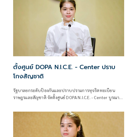
ตั้งศูนย์ DOPA N.I.C.E. - Center ปราบ
โกงสัญชาติ
รัฐบาลยกระดับป้องกันและปราบปรามการทุจริตทะเบียน
ราษฎรและสัญชาติ จัดตั้งศูนย์ DOPA N.I.C.E. - Center บูรณา
การกระบวนการยุติธรรมและภาคีเครือข่าย