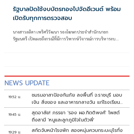
รัฐบาลปัดใช้งบบัตรทองไปจัดอีเวนต์ พร้อม
เปิดรับทุกการตรวจสอบ
นางสาวลลิดา เพริศวิวัฒนา รองโฆษกประจำสำนักนายก
รัฐมนตรี เปิดเผยถึงกรณีที่มีการวิพากษ์วิจารณ์การบริหารงบ
ประมาณกองทุนหลักป
NEWS UPDATE
ชมรมอาสาป้องกันภัย ลงพื้นที่ จ.ราชบุรี มอบ
19:52 น.
เงิน สิ่งของ และอาหารกลางวัน แก่โรงเรียน
บ้านหนองน้ำใส
สุดอาลัย! ภรรยา 'รอง ผอ.กิตติพงศ์' โพสต์
19:45 น.
ถึงสามี 'หนูและลูกภูมิใจในตัวพี่'
สกัดจับหน้าโรงพัก สองหนุ่มควบกระบะบุโรทั่ง
19:29 น.