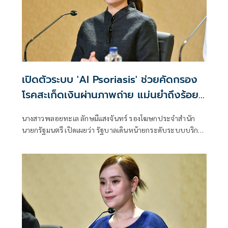
เปิดตัวระบบ 'AI Psoriasis' ช่วยคัดกรอง
โรคสะเก็ดเงินผ่านภาพถ่าย แม่นยำถึงร้อย
ละ 95
นางสาวพลอยทะเล ลักษมีแสงจันทร์ รองโฆษกประจำสำนัก
นายกรัฐมนตรี เปิดเผยว่า รัฐบาลเดินหน้ายกระดับระบบบริการ
สาธารณสุ