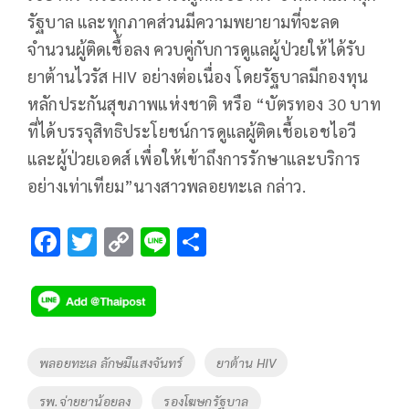
รัฐบาล และทุกภาคส่วนมีความพยายามที่จะลด
จำนวนผู้ติดเชื้อลง ควบคู่กับการดูแลผู้ป่วยให้ได้รับ
ยาต้านไวรัส HIV อย่างต่อเนื่อง โดยรัฐบาลมีกองทุน
หลักประกันสุขภาพแห่งชาติ หรือ “บัตรทอง 30 บาท
ที่ได้บรรจุสิทธิประโยชน์การดูแลผู้ติดเชื้อเอชไอวี
และผู้ป่วยเอดส์ เพื่อให้เข้าถึงการรักษาและบริการ
อย่างเท่าเทียม”นางสาวพลอยทะเล กล่าว.
F
T
C
Li
S
ac
wi
o
n
h
e
tt
p
e
ar
b
er
y
e
o
Li
Tags
พลอยทะเล ลักษมีแสงจันทร์
ยาต้าน HIV
o
n
รพ.จ่ายยาน้อยลง
รองโฆษกรัฐบาล