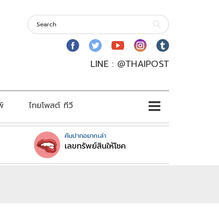
LINE : @THAIPOST
พ์
ไทยโพสต์ ทีวี
คันปากอยากเล่า
เลขทรัพย์สินให้โชค