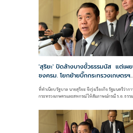
'สุริยะ' ปัดล้างบางขั้วธรรมนัส แต่เผย
ชงครม. โยกย้ายบิ๊กกระทรวงเกษตรฯ
เรียบ
ที่ทำเนียบรัฐบาล นายสุริยะ จึงรุ่งเรืองกิจ รัฐมนตรีว่ากา
กระทรวงเกษตรและสหกรณ์ ให้สัมภาษณ์กรณี ร.อ. ธรร
นัส พรหมเผ่า สส. พะเยา