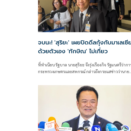
จบนะ! 'สุริยะ' เผยปิดดีลกุ้งกับมาเลเซี
ด้วยตัวเอง 'ทักษิณ' ไม่เกี่ยว
ที่ทำเนียบรัฐบาล นายสุริยะ จึงรุ่งเรืองกิจ รัฐมนตรีว่ากา
กระทรวงเกษตรและสหกรณ์ กล่าวถึงกระแสข่าวว่านาย
ทักษิณ ชินวัตร อดีตน