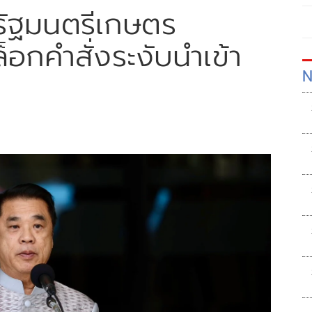
จารัฐมนตรีเกษตร
อกคำสั่งระงับนำเข้า
N