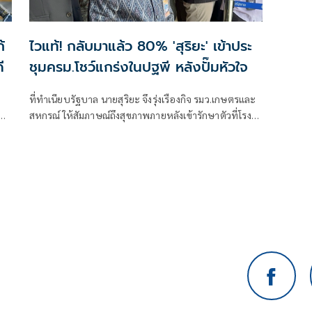
้
ไวแท้! กลับมาแล้ว 80% 'สุริยะ' เข้าประ
ี
ชุมครม.โชว์แกร่งในปฐพี หลังปั๊มหัวใจ
ที่ทําเนียบรัฐบาล นายสุริยะ จึงรุ่งเรืองกิจ รมว.เกษตรและ
เทศ
สหกรณ์ ให้สัมภาษณ์ถึงสุขภาพภายหลังเข้ารักษาตัวที่โรง
ับ
พยาบาลกรุงเทพอุ