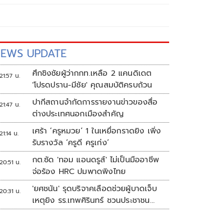
EWS UPDATE
ศึกชิงชัยผู้ว่ากกท.เหลือ 2 แคนดิเดต
21:57 น.
'โปรดปราน-มีชัย' คุณสมบัติครบถ้วน
ปากีสถานจำกัดการรายงานข่าวของสื่อ
21:47 น.
ต่างประเทศนอกเมืองสำคัญ
เศร้า ‘ครูหมวย’ 1 ในเหยื่อกราดยิง เพิ่ง
21:14 น.
รับรางวัล ‘ครูดี ครูเก่ง’
กต.ซัด 'ทอม แอนดรูส์' ไม่เป็นมืออาชีพ
20:51 น.
จ่อร้อง HRC ปมพาดพิงไทย
'ยศชนัน' รุดบริจาคเลือดช่วยผู้บาดเจ็บ
20:31 น.
เหตุยิง รร.เทพศิรินทร์ ชวนประชาชน
ร่วมบริจาค