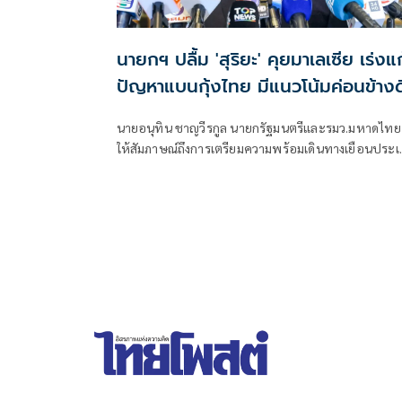
นายกฯ ปลื้ม 'สุริยะ' คุยมาเลเซีย เร่งแก
ปัญหาแบนกุ้งไทย มีแนวโน้มค่อนข้างด
นายอนุทิน ชาญวีรกูล นายกรัฐมนตรีและรมว.มหาดไทย
ให้สัมภาษณ์ถึงการเตรียมความพร้อมเดินทางเยือนประ
มาเลเซีย ระหว่างวันที่ 9-10 ก.ค.นี้ จะมีการหารืออะไรก
ผู้นำมาเลเซียบ้าง ว่า พูดคุยกันหลายเรื่องทั้งเรื่อง
สถานการณ์ชายแดนเรื่องความรุนแรง เรื่องเกษตรทั้งกุ้ง
และปลา ซึ่งตอนนี้เบื้องต้นนายสุริยะ จึงรุ่งเรืองกิจ
รมว.เกษตรและสหกรณ์ ได้บินไปพบกับรมว.เกษตรฯ
มาเลเซีย