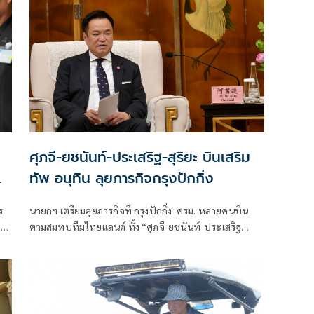
ศุภจี-ยชนันท์-ประเสริฐ-สุริยะ บินเสริม
ทัพ อนุทิน ลุยภารกิจกรุงปักกิ่ง
ร
นายกฯ เตรียมลุยภารกิจที่ กรุงปักกิ่ง ครม. หลายคนบิน
ม
ตามสมทบทีมไทยแลนด์ ทั้ง “ศุภจี-ยชนันท์-ประเสริฐ
-สุริยะ-พัฒนา” ร่วมดูงานด้านเทคโนโลยีหัวเว่ย-CP
Center