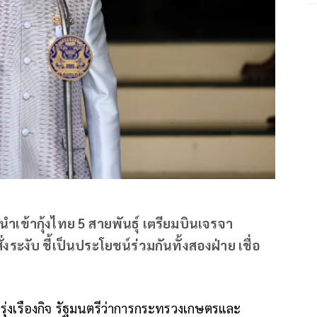
งับนำเข้ากุ้งไทย 5 สายพันธุ์ เตรียมบินเจรจา
ระงับ ชี้เป็นประโยชน์ร่วมกันทั้งสองฝ่าย เชื่อ
ึงรุ่งเรืองกิจ รัฐมนตรีว่าการกระทรวงเกษตรและ