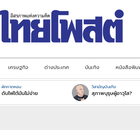
เศรษฐกิจ
ต่างประเทศ
บันเทิง
หนังสือพิม
ผักกาดหอม
วิสามัญบันเทิง
ดับไฟใต้มันไม่ง่าย
สุภาพบุรุษผู้อาวุโส?