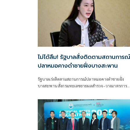
ไม่ได้ลืม! รัฐบาลสั่งติดตามสถานการณ
ปลาหมอคางดำชายฝั่งบางสะพาน
รัฐบาลเร่งติดตามสถานการณ์ปลาหมอคางดำชายฝั่ง
บางสะพาน สั่งกรมทะเลขยายผลสำรวจ–วางมาตรการ
ป้องกันผลกระทบต่อระบบนิเวศทะเล