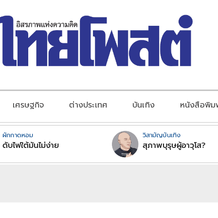
เศรษฐกิจ
ต่างประเทศ
บันเทิง
หนังสือพิม
ผักกาดหอม
วิสามัญบันเทิง
ดับไฟใต้มันไม่ง่าย
สุภาพบุรุษผู้อาวุโส?