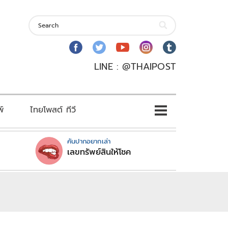
LINE : @THAIPOST
พ์
ไทยโพสต์ ทีวี
คันปากอยากเล่า
เลขทรัพย์สินให้โชค