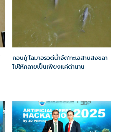
์
กอบกู้'โลมาอิรวดีน้ำจืด'ทะเลสาบสงขลา
ไม่ให้กลายเป็นเพียงแค่ตำนาน