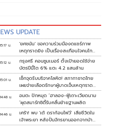
EWS UPDATE
'ยศชนัน' ขอความร่วมมืองดแชร์ภาพ
15:17 น.
เหตุกราดยิง เป็นเรื่องสะเทือนใจคนไทย
ทั้งประเทศ
กรุงศรี คอนซูมเมอร์ ตั้งเป้ายอดใช้จ่าย
15:12 น.
บัตรปีนี้โต 6% แตะ 4.2 แสนล้าน
เช็กจุดรับบริจาคโลหิต! สภากาชาดไทย
15:01 น.
เผยจ่ายเลือดรักษาผู้บาดเจ็บเหตุกราด
ยิงแล้ว 148 ยูนิต
อมตะ ปักหมุด ‘ฮาลอง-ฟู้เถาะเวียดนาม
14:48 น.
’ผุดสมาร์ทซิตี้รับคลื่นย้ายฐานผลิต
เศร้า! พบ 'เต้ ดราก้อนไฟว์' เสียชีวิตใน
14:46 น.
เจ้าพระยา หลังปั่นจักรยานออกจากบ้าน
ตี 4