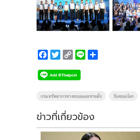
F
T
C
Li
S
ac
wi
o
n
h
e
tt
p
e
ar
b
er
y
e
o
Li
Tags
กรมทรัพยากรทางทะเลและชายฝั่ง
วันทะเลโลก
o
n
k
k
ข่าวที่เกี่ยวข้อง