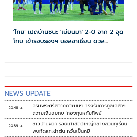
'ไทย' เปิดบ้านชนะ 'เมียนมา' 2-0 จาก 2 จุด
โทษ เข้ารอบรองฯ บอลอาเซียน ดวล
'สิงคโปร์'
NEWS UPDATE
กรมพระศรีสวางควัฒนฯ ทรงรับการทูลเกล้าฯ
20:48 น.
ถวายเงินสมทบ 'กองทุนหทัยทิพย์'
ชาวบ้านผวา รอยเท้าสัตว์ใหญ่กลางสวนทุเรียน
20:39 น.
พบกัดแทะลำต้น หวั่นเป็นหมี