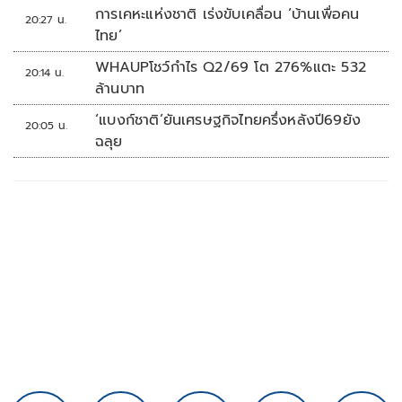
การเคหะแห่งชาติ เร่งขับเคลื่อน ‘บ้านเพื่อคน
20:27 น.
ไทย’
WHAUPโชว์กำไร Q2/69 โต 276%แตะ 532
20:14 น.
ล้านบาท
‘แบงก์ชาติ’ยันเศรษฐกิจไทยครึ่งหลังปี69ยัง
20:05 น.
ฉลุย