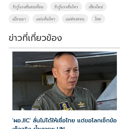
รับรู้แรงสั่นสะเทือน
รับรู้แรงสั่นไหว
เชียงใหม่
เมียนมา
แผ่นดินไหว
แม่ฮ่องสอน
ไทย
ข่าวที่เกี่ยวข้อง
'ผอ.JIC' ลั่นไม่ได้ให้เชื่อไทย แต่ขอโลกเช็กข้อ
เท็จจริง ย้ำเคารพ UN