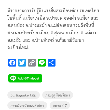
มีรายงานการรับรู้ถึงแรงสั่นสะเทือนต่อประเทศไทย
ในพื้นที่ ต.เวียงเหนือ อ.ปาย, ต.จองคำ อ.เมือง และ
ต.สบป่อง อ.ปางมะผ้า จ.แม่ฮ่องสอน รวมถึงพื้นที่
ต.หนองป่าครั่ง อ.เมือง, ต.สุเทพ อ.เมือง, ต.แม่แรม
อ.แม่ริม และ ต.บ้านจันทร์ อ.กัลยาณิวัฒนา
จ.เชียงใหม่.
F
T
C
Li
S
ac
wi
o
n
h
e
tt
p
e
ar
b
er
y
e
o
Li
Tags
Earthquake TMD
กรมอุตุนิยมวิทยา
o
n
กองเฝ้าระวังแผ่นดินไหว
ขนาด 4.7
k
k