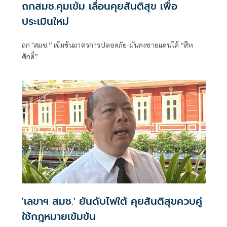
ถกสมช.คุมเข้ม เลื่อนคุยสันติสุข เพื่อ
ประเมินใหม่
ถก "สมช.” เข้มข้นมาตรการปลอดภัย-มั่นคงชายแดนใต้ “สีห
ศักดิ์”
'เลขาฯ สมช.' ยันดับไฟใต้ คุยสันติสุขควบคู่
ใช้กฎหมายเข้มข้น