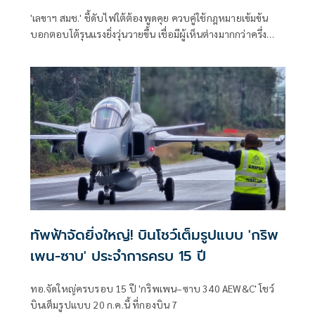
'เลขาฯ สมช.' ชี้ดับไฟใต้ต้องพูดคุย ควบคู่ใช้กฎหมายเข้มข้น
บอกตอบโต้รุนแรงยิ่งวุ่นวายขึ้น เชื่อมีผู้เห็นต่างมากกว่าครึ่ง
พร้อมเข้ากระบวนการ รับมาเลเซียสำคัญทำให้สงบได้
ทัพฟ้าจัดยิ่งใหญ่! บินโชว์เต็มรูปแบบ 'กริพ
เพน-ซาบ' ประจำการครบ 15 ปี
ทอ.จัดใหญ่ครบรอบ 15 ปี 'กริพเพน–ซาบ 340 AEW&C' โชว์
บินเต็มรูปแบบ 20 ก.ค.นี้ ที่กองบิน 7