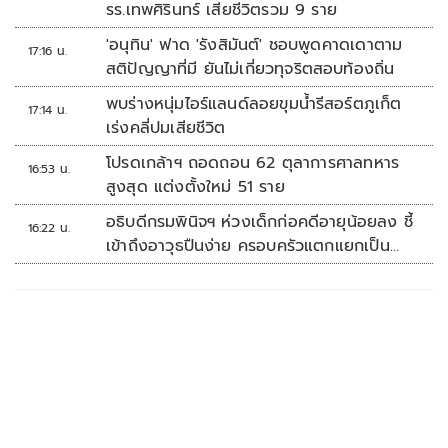
รร.เทพศิรินทร์ เสียชีวิตรวม 9 ราย
'อนุทิน' ฟาด 'รังสิมันต์' ชอบพูดคาดเดาตาม
17:16 น.
สติปัญญาที่มี ยันไม่เกี่ยวทุจริตสอบท้องถิ่น
พบร่างหนุ่มไอร์แลนด์ลอยขุมน้ำรีสอร์ตภูเก็ต
17:14 น.
เร่งคลี่ปมเสียชีวิต
โปรดเกล้าฯ ถอดถอน 62 ตุลาการศาลทหาร
16:53 น.
สูงสุด แต่งตั้งใหม่ 51 ราย
อธิบดีกรมพินิจฯ ห่วงเด็กก่อคดีอายุน้อยลง ชี้
16:22 น.
เข้าถึงอาวุธปืนง่าย ครอบครัวแตกแยกเป็น
ชนวนสำคัญ