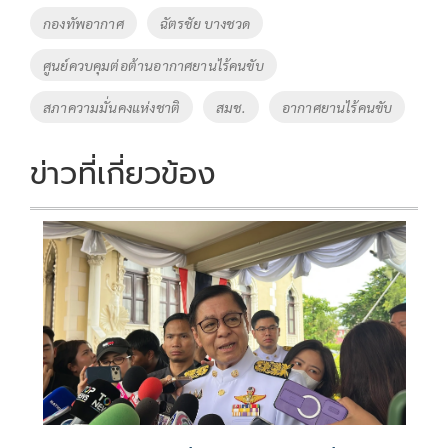
o
Li
Tags
กองทัพอากาศ
ฉัตรชัย บางชวด
o
n
ศูนย์ควบคุมต่อต้านอากาศยานไร้คนขับ
k
k
สภาความมั่นคงแห่งชาติ
สมช.
อากาศยานไร้คนขับ
ข่าวที่เกี่ยวข้อง