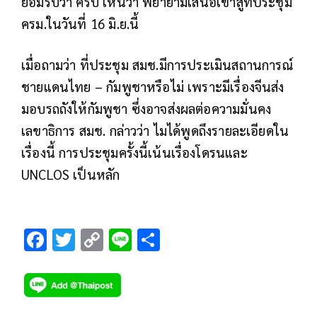
ยอมรับว่า ครับ เห็นว่า พยายามเสนอเข้าสู่ที่ประชุม
ครม.ในวันที่ 16 มิ.ย.นี้
เมื่อถามว่า ที่ประชุม สมช.มีการประเมินสถานการณ์
ชายแดนไทย – กัมพูชาหรือไม่ เพราะมีเรื่องจีนส่ง
มอบรถถังให้กัมพูชา ซึ่งอาจส่งผลต่อความมั่นคง
เลขาธิการ สมช. กล่าวว่า ไมได้พูดถึงรายละเอียดใน
เรื่องนี้ การประชุมครั้งนี้เน้นเรื่องโดรนและ
UNCLOS เป็นหลัก
F
T
C
Li
S
ac
wi
o
n
h
e
tt
p
e
ar
b
er
y
e