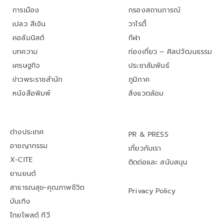
การเมือง
กรองสถานการณ์
เปลว สีเงิน
วาไรตี้
คอลัมนิสต์
กีฬา
บทความ
ท่องเที่ยว – ศิลปวัฒนธรรม
เศรษฐกิจ
ประชาสัมพันธ์
ข่าวพระราชสำนัก
ภูมิภาค
หนังสือพิมพ์
สิ่งแวดล้อม
ต่างประเทศ
PR & PRESS
อาชญากรรม
เกี่ยวกับเรา
X-CITE
ติดต่อและ สนับสนุน
ยานยนต์
สาธารณสุข-คุณภาพชีวิต
Privacy Policy
บันเทิง
ไทยโพสต์ ทีวี