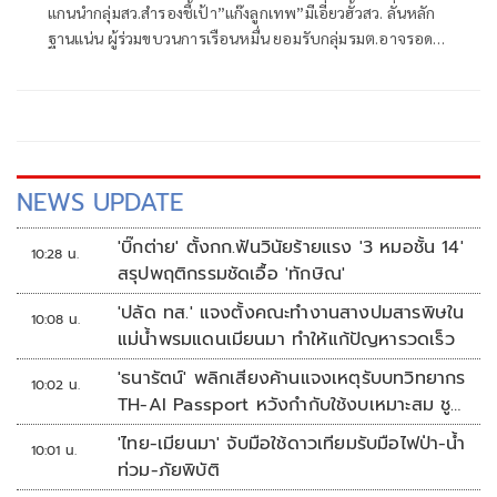
แกนนำกลุ่มสว.สำรองชี้เป้า”แก๊งลูกเทพ”มีเอี่ยวฮั้วสว. ลั่นหลัก
ฐานแน่น ผู้ร่วมขบวนการเรือนหมื่น ยอมรับกลุ่มรมต.อาจรอด
เพราะคดีอาญา หลักฐานต้องชัดสิ้นข้อสงสัย เตือนกกต.หากไม่
ส่งศาลฎีกาสอย 138 สว.โดนร้องเอาผิดติดคุก!
NEWS UPDATE
'บิ๊กต่าย' ตั้งกก.ฟันวินัยร้ายแรง '3 หมอชั้น 14'
10:28 น.
สรุปพฤติกรรมชัดเอื้อ 'ทักษิณ'
'ปลัด ทส.' แจงตั้งคณะทำงานสางปมสารพิษใน
10:08 น.
แม่น้ำพรมแดนเมียนมา ทำให้แก้ปัญหารวดเร็ว
'ธนารัตน์' พลิกเสียงค้านแจงเหตุรับบทวิทยากร
10:02 น.
TH-AI Passport หวังกำกับใช้งบเหมาะสม ชู
จุดเด่นคนไทยได้ใช้ AI ระดับโปร ลดเหลื่อมล้ำ
'ไทย-เมียนมา' จับมือใช้ดาวเทียมรับมือไฟป่า-น้ำ
10:01 น.
ทางเทคโนโลยี เซฟงบไปกว่า900ล้าน เชื่อหาก
ท่วม-ภัยพิบัติ
ใช้เต็มที่เอกชนขาดทุนย่อยยับ