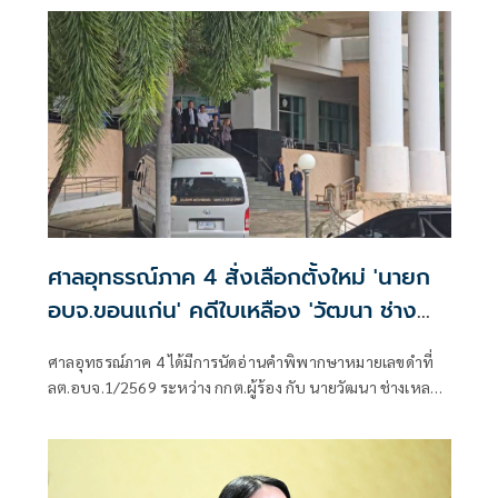
ศาลอุทธรณ์ภาค 4 สั่งเลือกตั้งใหม่ 'นายก
อบจ.ขอนแก่น' คดีใบเหลือง 'วัฒนา ช่าง
เหลา'
ศาลอุทธรณ์ภาค 4 ได้มีการนัดอ่านคำพิพากษาหมายเลขดำที่
ลต.อบจ.1/2569 ระหว่าง กกต.ผู้ร้อง กับ นายวัฒนา ช่างเหลา
ผู้คัดค้าน เรื่อง พรบ.การเลือกตั้งสมาชิกสภาท้องถิ่นหรือผู้
บริหารท้องถิ่น (ขอให้มีการเลือกตั้ง นายก อบจ.ใหม่)