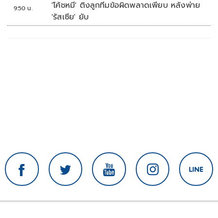
'โค้ชหมี' ติงลูกทีมข้อผิดพลาดเพียบ หลังพ่าย
9:50 น.
'รัสเซีย' ยับ