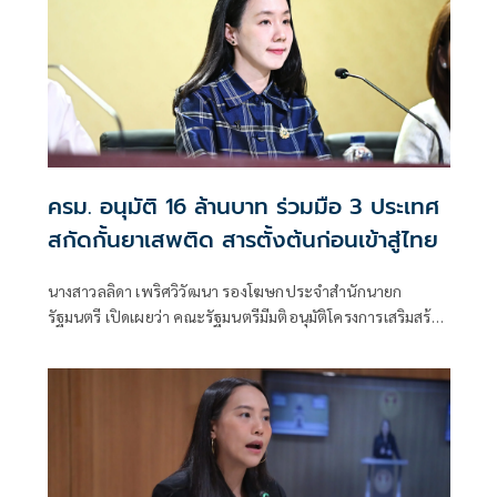
ครม. อนุมัติ 16 ล้านบาท ร่วมมือ 3 ประเทศ
สกัดกั้นยาเสพติด สารตั้งต้นก่อนเข้าสู่ไทย
นางสาวลลิดา เพริศวิวัฒนา รองโฆษกประจำสำนักนายก
รัฐมนตรี เปิดเผยว่า คณะรัฐมนตรีมีมติอนุมัติโครงการเสริมสร้าง
และยกระดับความร่วมมือกับประเทศเพื่อนบ้านในการสกัดกั้น
ยาเสพติดและทำลายเครือข่ายการค้ายาเสพติดระหว่าง
ประเทศ ประจำปีงบประมาณ พ.ศ. 2569 วงเงินรวม 16 ล้าน
บาท ตามที่กระทรวงยุติธรรม โดยสำนักงานคณะกรรมการ
ป้องกันและปราบปรามยาเสพติด หรือสำนักงาน ป.ป.ส.