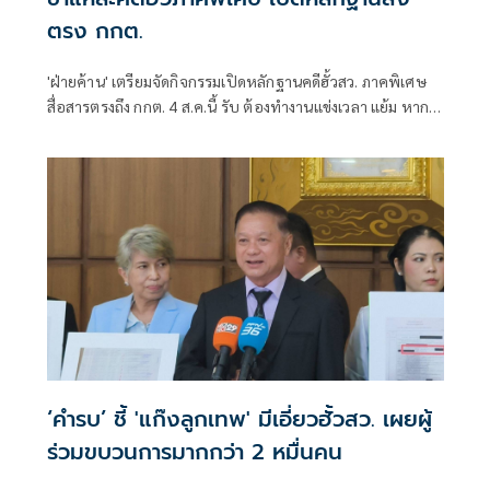
ตรง กกต.
'ฝ่ายค้าน' เตรียมจัดกิจกรรมเปิดหลักฐานคดีฮั้วสว. ภาคพิเศษ
สื่อสารตรงถึง กกต. 4 ส.ค.นี้ รับ ต้องทำงานแข่งเวลา แย้ม หาก
ยกคำร้องทั้งหมด-ตัดตอนบางรายส่งศาล ต้องดูเข้าข่ายละเว้น
การปฏิบัติหน้าที่หรือไม่
‘คำรบ’ ชี้ 'แก๊งลูกเทพ' มีเอี่ยวฮั้วสว. เผยผู้
ร่วมขบวนการมากกว่า 2 หมื่นคน