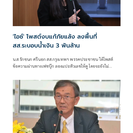
'ไอซ์' โพสต์งบแก้ภัยแล้ง ลงพื้นที่
สส.ระบอบน้ำเงิน 3 พันล้าน
น.ส.รักชนก ศรีนอก สส.กรุงเทพฯ พรรคประชาชน ได้โพสต์
ข้อความผ่านทางเฟซบุ๊ก ลองแปะตัวเลขให้ดู โดยจะยังไม่
อธิบายอะไรเพิ่มเติมให้ทุกคนลองตั้งสมมุติฐานกันด้วยตัวเอง
ก่อน