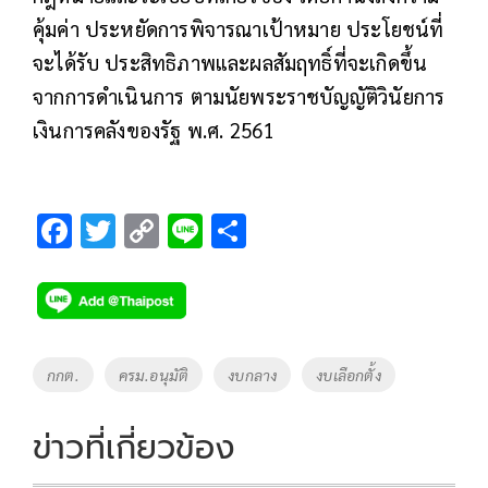
คุ้มค่า ประหยัดการพิจารณาเป้าหมาย ประโยชน์ที่
จะได้รับ ประสิทธิภาพและผลสัมฤทธิ์ที่จะเกิดขึ้น
จากการดำเนินการ ตามนัยพระราชบัญญัติวินัยการ
เงินการคลังของรัฐ พ.ศ. 2561
F
T
C
Li
S
ac
wi
o
n
h
e
tt
p
e
ar
b
er
y
e
o
Li
Tags
กกต.
ครม.อนุมัติ
งบกลาง
งบเลือกตั้ง
o
n
k
k
ข่าวที่เกี่ยวข้อง