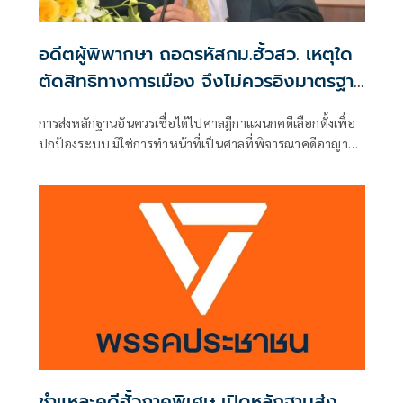
อดีตผู้พิพากษา ถอดรหัสกม.ฮั้วสว. เหตุใด
ตัดสิทธิทางการเมือง จึงไม่ควรอิงมาตรฐาน
เดียวกับคดีอาญา
การส่งหลักฐานอันควรเชื่อได้ไปศาลฎีกาแผนกคดีเลือกตั้งเพื่อ
ปกป้องระบบ มิใช่การทำหน้าที่เป็นศาลที่พิจารณาคดีอาญา
เพื่อลงโทษตัวบุคคล
ชำแหละคดีฮั้วภาคพิเศษ เปิดหลักฐานส่ง