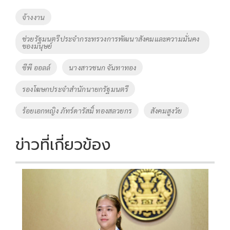
o
Li
Tags
จ้างงาน
o
n
ช่วยรัฐมนตรีประจำกระทรวงการพัฒนาสังคมและความมั่นคง
k
k
ของมนุษย์
ซีพี ออลล์
นางสาวชนก จันทาทอง
รองโฆษกประจำสำนักนายกรัฐมนตรี
ร้อยเอกหญิง ภัทร์ดารัสมิ์ ทองสลวยกร
สังคมสูงวัย
ข่าวที่เกี่ยวข้อง