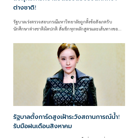
ต่างชาติ!
รัฐบาลเร่งตรวจสอบกรณีมหาวิทยาลัยถูกตั้งข้อสังเกตรับ
นักศึกษาต่างชาติผิดปกติ สั่งเช็กทุกหลักสูตรและเส้นทางขอ
วีซ่า ปิดช่องโหว่ที่อาจกระทบมาตรฐานอุดมศึกษาไทย ย้ำพบ
ผิดดำเนินการตามกฎหมายทันที
รัฐบาลตั้งการ์ดสูงเฝ้าระวังสถานการณ์น้ำ!
รับมือฝนเดือนสิงหาคม