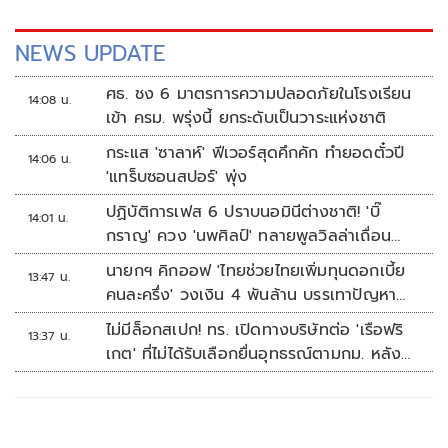
NEWS UPDATE
ศธ. ชง 6 มาตรการความปลอดภัยในโรงเรียน
14:08 น.
เข้า ครม. พรุ่งนี้ ยกระดับเป็นวาระแห่งชาติ
กระแส 'ซาลาห์' ฟีเวอร์สุดคึกคัก ทำยอดตั๋วปี
14:06 น.
'แทร็บซอนสปอร์' พุ่ง
ปฏิบัติการเฟส 6 ปราบนอมินีต่างชาติ! 'บิ๊
14:01 น.
กราญ' ควง 'นพศิลป์' ทลายพูลวิลล่าเถื่อน
หัวหิน
นายกฯ คิกออฟ 'ไทยช่วยไทยเพิ่มทุนดอกเบี้ย
13:47 น.
คนละครึ่ง' วงเงิน 4 พันล้าน บรรเทาปัญหา
ปากท้อง
ไม่มีล็อกสเปก! ทร. เปิดทางบริษัทต่อ 'เรือฟริ
13:37 น.
เกต' ที่ไม่ได้รับเลือกยื่นอุทธรณ์ตามกม. หลัง
เซ็นอนุมัติเรียบร้อย