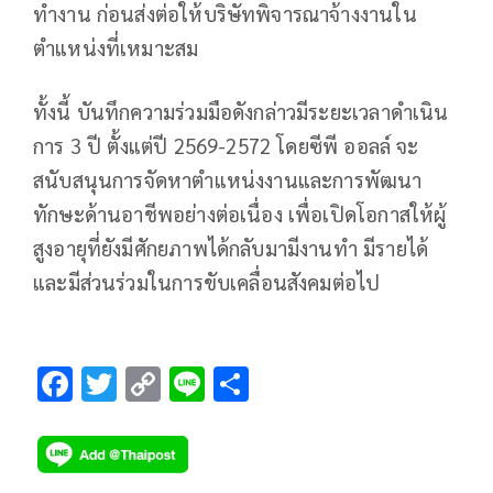
ทำงาน ก่อนส่งต่อให้บริษัทพิจารณาจ้างงานใน
ตำแหน่งที่เหมาะสม
ทั้งนี้ บันทึกความร่วมมือดังกล่าวมีระยะเวลาดำเนิน
การ 3 ปี ตั้งแต่ปี 2569-2572 โดยซีพี ออลล์ จะ
สนับสนุนการจัดหาตำแหน่งงานและการพัฒนา
ทักษะด้านอาชีพอย่างต่อเนื่อง เพื่อเปิดโอกาสให้ผู้
สูงอายุที่ยังมีศักยภาพได้กลับมามีงานทำ มีรายได้
และมีส่วนร่วมในการขับเคลื่อนสังคมต่อไป
F
T
C
Li
S
ac
wi
o
n
h
e
tt
p
e
ar
b
er
y
e