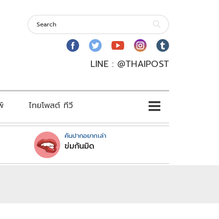
LINE : @THAIPOST
พ์
ไทยโพสต์ ทีวี
คันปากอยากเล่า
ข่มกันมิด