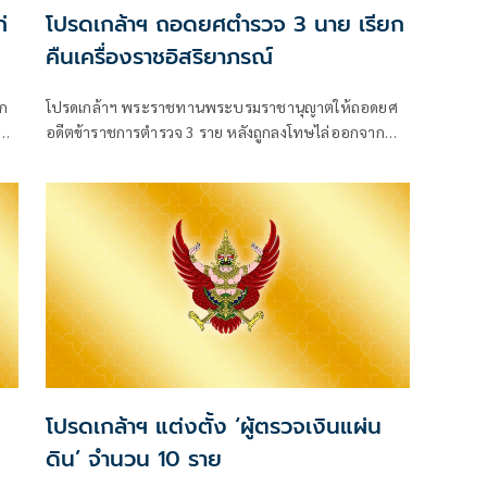
่
โปรดเกล้าฯ ถอดยศตำรวจ 3 นาย เรียก
คืนเครื่องราชอิสริยาภรณ์
อก
โปรดเกล้าฯ พระราชทานพระบรมราชานุญาตให้ถอดยศ
ย
อดีตข้าราชการตำรวจ 3 ราย หลังถูกลงโทษไล่ออกจาก
ราชการฐานกร
โปรดเกล้าฯ แต่งตั้ง ‘ผู้ตรวจเงินแผ่น
ดิน’ จำนวน 10 ราย