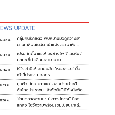
EWS UPDATE
กลุ่มคนรักสัตว์ พบหมาแมวถูกวางยา
12:39 น.
ตายเกลื่อนในวัด เข้าแจ้งตร.เอาผิด
ทารุณสัตว์
เปรมศักดิ์มาแรง! ชงล้างไพ่ 7 อรหันต์
12:39 น.
กสทช.ชี้ทำเสียเวลามานาน
ไร้จิตสำนึก! ภคมนอัด 'หมอสรณ' ยื้อ
12:34 น.
เก้าอี้ประธาน กสทช.
คุมตัว 'โทน บางแค' สอบปากคำคดี
12:13 น.
ฉ้อโกงประชาชน เจ้าตัวยันไม่ได้หนีพร้อม
สู้คดี
'บ้านตลาดสามย่าน' ดาวน์ทาวน์เมือง
11:58 น.
แกลง โชว์ความพร้อมร่วมเบียนนาเล่
ระยอง