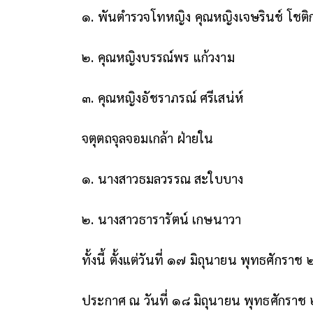
๑. พันตำรวจโทหญิง คุณหญิงเจษรินช์ โชติ
๒. คุณหญิงบรรณ์พร แก้วงาม
๓. คุณหญิงอัชราภรณ์ ศรีเสน่ห์
จตุตถจุลจอมเกล้า ฝ่ายใน
๑. นางสาวธมลวรรณ สะใบบาง
๒. นางสาวธารารัตน์ เกษนาวา
ทั้งนี้ ตั้งแต่วันที่ ๑๗ มิถุนายน พุทธศักรา
ประกาศ ณ วันที่ ๑๘ มิถุนายน พุทธศักราช 