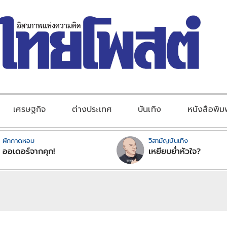
เศรษฐกิจ
ต่างประเทศ
บันเทิง
หนังสือพิม
ผักกาดหอม
วิสามัญบันเทิง
ออเดอร์จากคุก!
เหยียบย่ำหัวใจ?