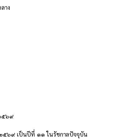
กลาง
ช ๒๕๖๙
๒๕๖๙ เป็นปีที่ ๑๑ ในรัชกาลปัจจุบัน