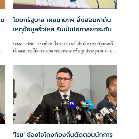
ิน
โฆษกรัฐบาล เผยนายกฯ สั่งสอบหาต้น
เหตุข้อมูลรั่วไหล รับเป็นโอกาสยกระดับ
ความมั่นคงปลอดภัยข้อมูลภาครัฐทั้ง
นางสาวรัชดา ธนาดิเรก โฆษกประจำสำนักนายกรัฐมนตรี
ระบบ
เปิดเผยกรณีมีการเผยแพร่ภาพและข้อมูลส่วนบุคคลผ่าน
ย
สื่อสังคมออนไลน์นั้น นายอนุทิน ชาญวีรกูล นายกรัฐมนตรี
ทย
สั่งการทุกหน่วยงานที่เกี่ยวข้องเร่งตรวจสอบข้อเท็จจริง
พร้อมตั้งคณะกรรมการสอบสวนภายใน ห
'โรม' ข้องใจโกงท้องถิ่นตัดตอนนักการ