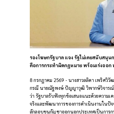
รองโฆษกรัฐบาล แจง รัฐไม่เคยสนับสนุน
คือการกระทำผิดกฎหมาย พร้อมเร่งออก พ.
8 กรกฎาคม 2569 - นางสาวลลิดา เพริศวิวั
กรณี นายณัฐพงษ์ ปัญญาวุฒิ วิพากษ์วิจาร
ว่า รัฐบาลรับฟังทุกข้อเสนอแนะด้วยความเ
จริงและพัฒนาการของการดำเนินงานในปัจจุ
ลักลอบขนกัญชาออกนอกประเทศเป็นการกร