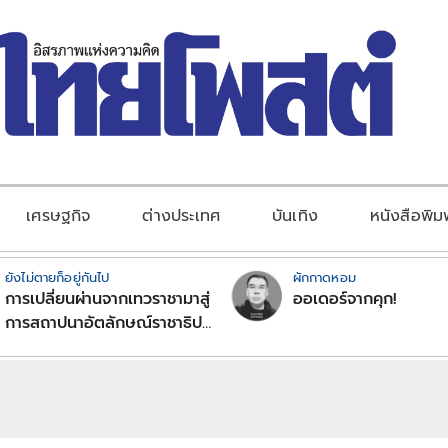
เศรษฐกิจ
ต่างประเทศ
บันเทิง
หนังสือพิม
ยังไม่ตายก็อยู่กันไป
ผักกาดหอม
การเปลี่ยนผ่านจากเทวราชามาสู่
ออเดอร์จากคุก!
การสถาปนาอัตลักษณ์ราชาธิป
ไตยแบบพุทธศาสนาในพระไตร
ปิฏก : สามัญผลสูตรในฐานะ
ทฤษฎีขีดจำกัดของอำนาจรัฐ
เหนือแรงงานและทรัพย์สิน