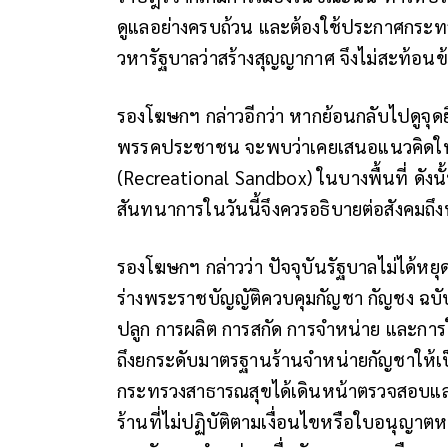
ดูแลอย่างครบถ้วน และต้องใช้ประกาศกระ
วหารัฐบาลว่าสร้างสุญญากาศ จึงไม่สะท้อนข
รองโฆษกฯ กล่าวอีกว่า หากย้อนกลับไปดูจุด
พรรคประชาชน จะพบว่าเคยเสนอแนวคิดให้มี
(Recreational Sandbox) ในบางพื้นที่ ดังนั
สันทนาการในวันนี้จึงควรอธิบายต่อสังคมถ
รองโฆษกฯ กล่าวว่า ปัจจุบันรัฐบาลไม่ได้หยุด
ร่างพระราชบัญญัติควบคุมกัญชา กัญชง ฉบับใ
ปลูก การผลิต การสกัด การจำหน่าย และกา
ถึงยกระดับมาตรฐานร้านจำหน่ายกัญชาให้
กระทรวงสาธารณสุขได้เดินหน้าตรวจสอบและจ
ร้านที่ไม่ปฏิบัติตามเงื่อนไขหรือใบอนุญ