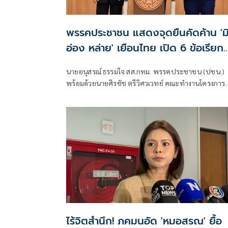
พรรคประชาชน แสดงจุดยืนคัดค้าน 'ม
อ่อง หล่าย' เยือนไทย เปิด 6 ข้อเรียก
ร้องรัฐสภา-รัฐบาล
นายอนุสรณ์ ธรรมใจ สส.กทม. พรรคประชาชน (ปชน.)
พร้อมด้วยนายศิรชัช ตรีวิศวเวทย์ คณะทำงานโครงการ
เครือข่ายประชาธิปไตยอาเซียนเพื่อสันติภาพ สิทธิมนุษ
ชน และการพัฒนาอย่างยั่งยืน แถลงคัดค้านการเยือนไ
อย่างเป็นทางการของพลเอกอาวุโส มิน ออง ไลง์
ไร้จิตสำนึก! ภคมนอัด 'หมอสรณ' ยื้อ