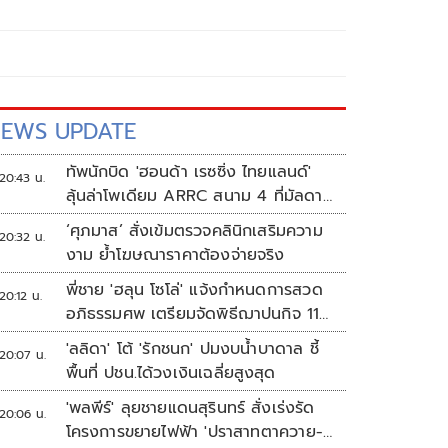
EWS UPDATE
ทัพนักบิด 'ฮอนด้า เรซซิ่ง ไทยแลนด์'
20:43 น.
ลุ้นล่าโพเดียม ARRC สนาม 4 ที่มัลดาลิ
กา
‘ศุภมาส’ สั่งเข้มตรวจคลินิกเสริมความ
20:32 น.
งาม ย้ำโฆษณาราคาต้องจ่ายจริง
พี่ชาย 'ฮลุน โซโล่' แจ้งกำหนดการสวด
20:12 น.
อภิธรรมศพ เตรียมจัดพิธีฌาปนกิจ 11
ส.ค.
'ลลิดา' โต้ 'รักชนก' ปมงบน้ำบาดาล ชี้
20:07 น.
พื้นที่ ปชน.ได้วงเงินเฉลี่ยสูงสุด
'พลพีร์' ลุยชายแดนสุรินทร์ สั่งเร่งรัด
20:06 น.
โครงการขยายไฟฟ้า 'ปราสาทตาควาย-