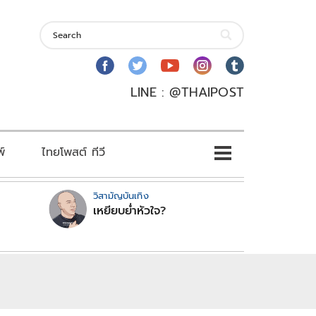
LINE : @THAIPOST
พ์
ไทยโพสต์ ทีวี
วิสามัญบันเทิง
เหยียบย่ำหัวใจ?