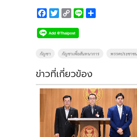
F
T
C
Li
S
ac
wi
o
n
h
e
tt
p
e
ar
b
er
y
e
o
Li
Tags
กัญชา
กัญชาเพื่อสันทนาการ
พรรคประชาช
o
n
k
k
ข่าวที่เกี่ยวข้อง