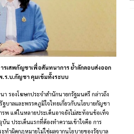
การเสพกัญชาเพื่อสันทนาการ ย้ำลักลอบส่งออก
ร.บ.กัญชา คุมเข้มทั้งระบบ
ฒนา รองโฆษกประจำสำนักนายกรัฐมนตรี กล่าวถึง
ณ์รัฐบาลและพรรคภูมิใจไทยเกี่ยวกับนโยบายกัญชา
คารพ แต่ในหลายประเด็นอาจยังไม่สะท้อนข้อเท็จ
บัน ประเด็นแรกที่ต้องทำความเข้าใจคือ การ
ะทำผิดกฎหมายไม่ใช่ผลจากนโยบายของรัฐบาล