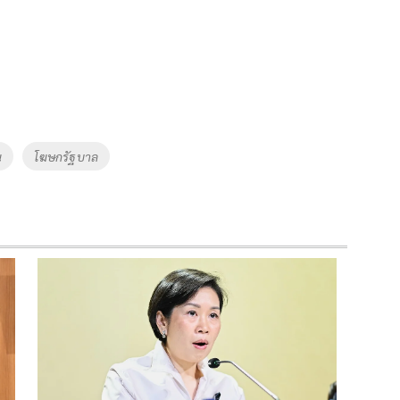
น
โฆษกรัฐบาล