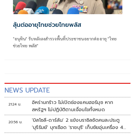
ลุ้นต่ออายุไทยช่วยไทยพลัส
"อนุทิน" รับหลังลงสำรวจพื้นที่ประชาชนอยากต่ออายุ "ไทย
ช่วยไทย พลัส"
NEWS UPDATE
อิหร่านกร้าว ไม่เปิดช่องแคบฮอร์มุซ หาก
21:24 น.
สหรัฐฯ ไม่ปฏิบัติตามเงื่อนไขทั้งหมด
'บิสโซลี-ดาร์ลัน' 2 แข้งบราซิลซัดคนละประตู
20:56 น.
'บุรีรัมย์' บุกเชือด 'ราชบุรี' เก็บชัยอุ่นเครื่อง 4
นัดรวด