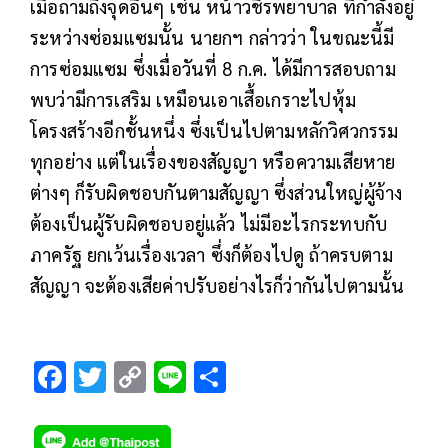
เมื่อถามถึงจุดอื่นๆ เช่น หน้าวชิรพยาบาล ที่กำลังอยู่
ระหว่างซ่อมแซมนั้น นายกฯ กล่าวว่า ในขณะนี้มี
การซ่อมแซม ซึ่งเมื่อวันที่ 8 ก.ค. ได้มีการสอบถาม
พบว่ามีการเสริม เหมือนเอาเสื้อเกราะไปหุ้ม
โครงสร้างอีกชั้นหนึ่ง ซึ่งเป็นไปตามหลักวิศวกรรม
ทุกอย่าง แต่ในเรื่องของสัญญา หรือความเสียหาย
ต่างๆ ก็รับผิดชอบกันตามสัญญา ซึ่งส่วนใหญ่ผู้จ้าง
ต้องเป็นผู้รับผิดชอบอยู่แล้ว ไม่มีอะไรกระทบกับ
ภาครัฐ ยกเว้นเรื่องเวลา ซึ่งก็ต้องไปดู ถ้าครบตาม
สัญญา จะต้องเสียค่าปรับอย่างไรก็ว่ากันไปตามนั้น
F
T
C
Li
S
ac
wi
o
n
h
e
tt
p
e
ar