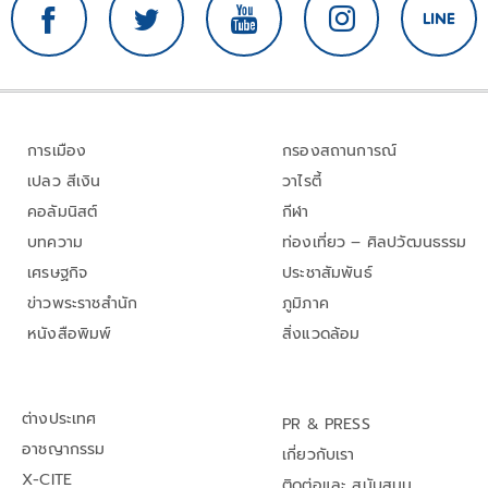
การเมือง
กรองสถานการณ์
เปลว สีเงิน
วาไรตี้
คอลัมนิสต์
กีฬา
บทความ
ท่องเที่ยว – ศิลปวัฒนธรรม
เศรษฐกิจ
ประชาสัมพันธ์
ข่าวพระราชสำนัก
ภูมิภาค
หนังสือพิมพ์
สิ่งแวดล้อม
ต่างประเทศ
PR & PRESS
อาชญากรรม
เกี่ยวกับเรา
X-CITE
ติดต่อและ สนับสนุน