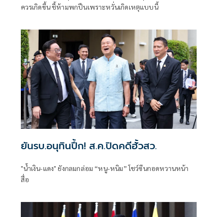
ควรเกิดขึ้น ชี้ห้ามพกปืนเพราะหวั่นเกิดเหตุแบบนี้
ยันรบ.อนุทินปึ้ก! ส.ค.ปิดคดีฮั้วสว.
"น้ำเงิน-แดง" ยังกลมกล่อม “หนู-หนิม” โชว์ซีนกอดหวานหน้า
สื่อ