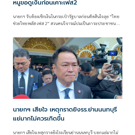
หนูขอดูเงินก่อนเคาะเฟส2
นายกฯ รับต้องเช็กเงินในกระเป๋ารัฐบาลก่อนตัดสินใจลุย “ไทย
ช่วยไทยพลัส เฟส 2” สวนคนวิจารณ์ปมเป็นภาระประชาชน ชี้
การค้า-จีดีพีพุ่งไม่พูดถึง “ศุภจี” รอถก “เอกนิติ” ดันไทยเที่ยว
ไทยพลัสหรือไม่
นายกฯ เสียใจ เหตุกราดยิงรร.ย่านนนทบุรี
แย่มากไม่ควรเกิดขึ้น
นายกฯ เสียใจเหตุกราดยิงโรงเรียนย่านนนทบุรี บอกแย่มากไม่