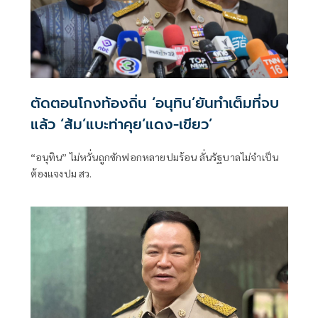
ตัดตอนโกงท้องถิ่น ‘อนุทิน’ยันทำเต็มที่จบ
แล้ว ‘ส้ม’แบะท่าคุย‘แดง-เขียว’
“อนุทิน” ไม่หวั่นถูกซักฟอกหลายปมร้อน ลั่นรัฐบาลไม่จำเป็น
ต้องแจงปม สว.