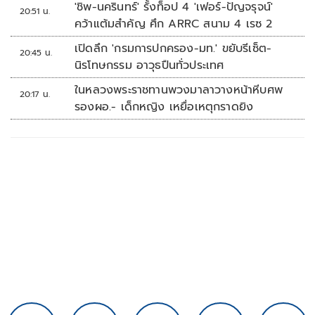
'ชิพ-นครินทร์' รั้งท็อป 4 'เฟอร์-ปัญจรุจน์'
20:51 น.
คว้าแต้มสำคัญ ศึก ARRC สนาม 4 เรซ 2
เปิดลึก 'กรมการปกครอง-มท.' ขยับรีเซ็ต-
20:45 น.
นิรโทษกรรม อาวุธปืนทั่วประเทศ
ในหลวงพระราชทานพวงมาลาวางหน้าหีบศพ
20:17 น.
รองผอ.- เด็กหญิง เหยื่อเหตุกราดยิง