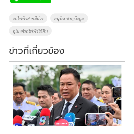
b
er
y
e
o
Li
Tags
รถไฟฟ้าสายสีม่วง
อนุทิน-ชาญวีรกูล
o
n
อุโมงค์รถไฟฟ้าใต้ดิน
k
k
ข่าวที่เกี่ยวข้อง