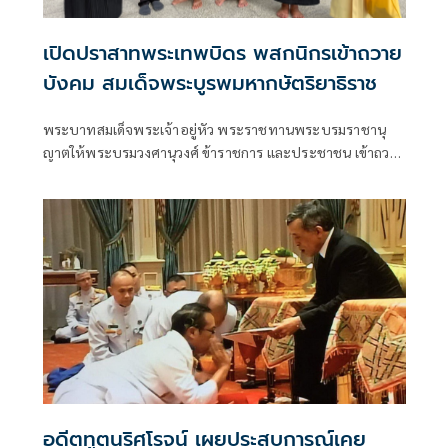
เปิดปราสาทพระเทพบิดร พสกนิกรเข้าถวาย
บังคม สมเด็จพระบูรพมหากษัตริยาธิราช
พระบาทสมเด็จพระเจ้าอยู่หัว พระราชทานพระบรมราชานุ
ญาตให้พระบรมวงศานุวงศ์ ข้าราชการ และประชาชน เข้าถวาย
บังคมพระบรมรูปสมเด็จพระบูรพมหากษัตริยาธิราชที่ปราสาท
พระเทพบิดร พระบรมมหาราชวัง ตั้งแต่เวลา 08.00-17.00 น.
อดีตทูตนริศโรจน์ เผยประสบการณ์เคย