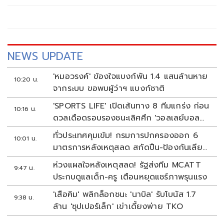
วงศ์ ราชการ และประชาชน เข้าถวายบังคมสมเด็จพระบูรพก
ษัตริยาธิราช
NEWS UPDATE
'หมอวรงค์' ข้องใจแบงก์พัน 1.4 แสนล้านหาย
10:20 น.
จากระบบ ขอพบผู้ว่าฯ แบงก์ชาติ
'SPORTS LIFE' เปิดเส้นทาง 8 ทีมแกร่ง ก่อน
10:16 น.
ดวลเดือดรอบรองชนะเลิศศึก 'วอลเลย์บอล
นักเรียน แชมป์กีฬา 7HD 2026'
ทั่วประเทศคุมเข้ม! กรมการปกครองออก 6
10:01 น.
มาตรการหลังเหตุสลด สกัดปืน-ป้องกันเลียน
แบบ
ห่วงแผลใจหลังเหตุสลด! รัฐส่งทีม MCATT
9:47 น.
ประกบดูแลเด็ก-ครู เตือนหยุดแชร์ภาพรุนแรง
'เสือคิม' พลิกล็อกชนะ 'นาบิล' รับโบนัส 1.7
9:38 น.
ล้าน 'ซุปเปอร์เล็ก' เข่าเดี้ยงพ่าย TKO