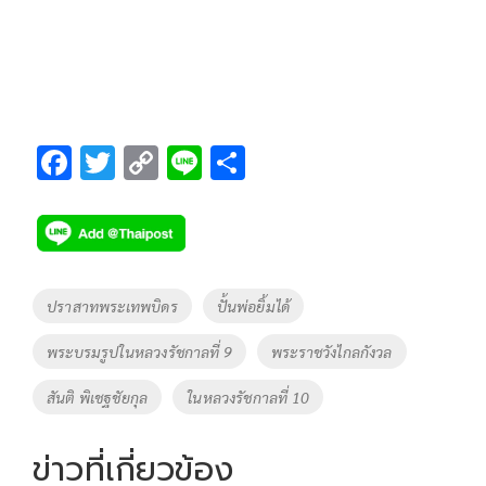
F
T
C
Li
S
ac
wi
o
n
h
e
tt
p
e
ar
b
er
y
e
o
Li
Tags
ปราสาทพระเทพบิดร
ปั้นพ่อยิ้มได้
o
n
พระบรมรูปในหลวงรัชกาลที่ 9
พระราชวังไกลกังวล
k
k
สันติ พิเชฐชัยกุล
ในหลวงรัชกาลที่ 10
ข่าวที่เกี่ยวข้อง