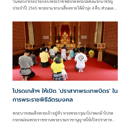
'ในหลวง'ทรงประกอบพระราชพิธีจรดพระนังคัลแรกนาขวัญ
ประจำปี 2565 พระยาแรกนาเสี่ยงทายได้ผ้านุ่ง 4 คืบ ส่วนผล
เสี่ยงทายของกิน 7 สิ่ง พระโคกินน้ำ หญ้า ถั่ว เหล้า น้ำท่าจะ
บริบูรณ์พอควร ผลาหาร ภักษาหารอุดมสมบูรณ์ดี
โปรดเกล้าฯ ให้เปิด 'ปราสาทพระเทพบิดร' ใน
การพระราชพิธีฉัตรมงคล
พระบาทสมเด็จพระเจ้าอยู่หัว ทรงพระกรุณาโปรดเกล้าโปรด
กระหม่อมพระราชทานพระบรมราชานุญาตให้เปิดปราสาท
พระเทพบิดร ตั้งแต่เวลา 08.00 – 17.00 น. ให้พระบรมวงศานุ