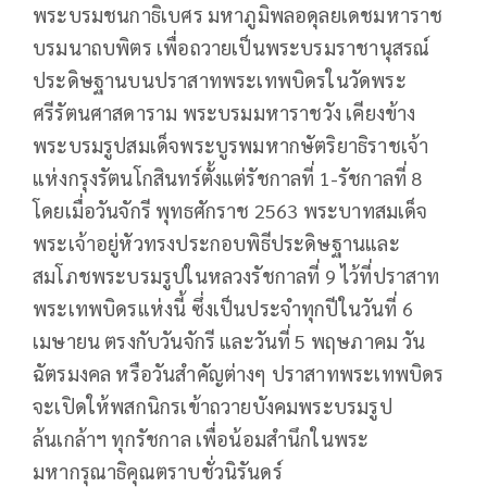
พระบรมชนกาธิเบศร มหาภูมิพลอดุลยเดชมหาราช
บรมนาถบพิตร เพื่อถวายเป็นพระบรมราชานุสรณ์
ประดิษฐานบนปราสาทพระเทพบิดรในวัดพระ
ศรีรัตนศาสดาราม พระบรมมหาราชวัง เคียงข้าง
พระบรมรูปสมเด็จพระบูรพมหากษัตริยาธิราชเจ้า
แห่งกรุงรัตนโกสินทร์ตั้งแต่รัชกาลที่ 1-รัชกาลที่ 8
โดยเมื่อวันจักรี พุทธศักราช 2563 พระบาทสมเด็จ
พระเจ้าอยู่หัวทรงประกอบพิธีประดิษฐานและ
สมโภชพระบรมรูปในหลวงรัชกาลที่ 9 ไว้ที่ปราสาท
พระเทพบิดรแห่งนี้ ซึ่งเป็นประจำทุกปีในวันที่ 6
เมษายน ตรงกับวันจักรี และวันที่ 5 พฤษภาคม วัน
ฉัตรมงคล หรือวันสำคัญต่างๆ ปราสาทพระเทพบิดร
จะเปิดให้พสกนิกรเข้าถวายบังคมพระบรมรูป
ล้นเกล้าฯ ทุกรัชกาล เพื่อน้อมสำนึกในพระ
มหากรุณาธิคุณตราบชั่วนิรันดร์