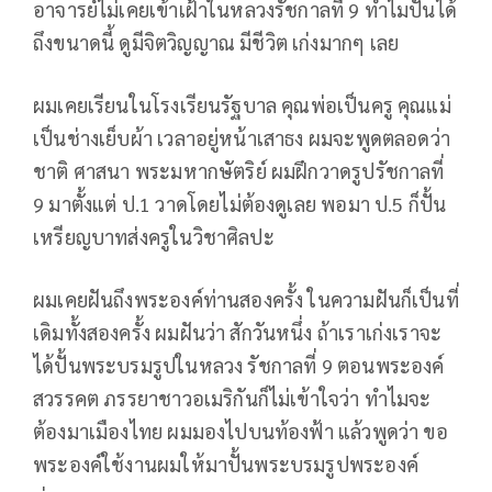
อาจารย์ไม่เคยเข้าเฝ้าในหลวงรัชกาลที่ 9 ทำไมปั้นได้
ถึงขนาดนี้ ดูมีจิตวิญญาณ มีชีวิต เก่งมากๆ เลย
ผมเคยเรียนในโรงเรียนรัฐบาล คุณพ่อเป็นครู คุณแม่
เป็นช่างเย็บผ้า เวลาอยู่หน้าเสาธง ผมจะพูดตลอดว่า
ชาติ ศาสนา พระมหากษัตริย์ ผมฝึกวาดรูปรัชกาลที่
9 มาตั้งแต่ ป.1 วาดโดยไม่ต้องดูเลย พอมา ป.5 ก็ปั้น
เหรียญบาทส่งครูในวิชาศิลปะ
ผมเคยฝันถึงพระองค์ท่านสองครั้ง ในความฝันก็เป็นที่
เดิมทั้งสองครั้ง ผมฝันว่า สักวันหนึ่ง ถ้าเราเก่งเราจะ
ได้ปั้นพระบรมรูปในหลวง รัชกาลที่ 9 ตอนพระองค์
สวรรคต ภรรยาชาวอเมริกันก็ไม่เข้าใจว่า ทำไมจะ
ต้องมาเมืองไทย ผมมองไปบนท้องฟ้า แล้วพูดว่า ขอ
พระองค์ใช้งานผมให้มาปั้นพระบรมรูปพระองค์