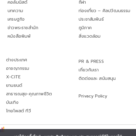
คอลัมนิสต์
กีฬา
บทความ
ท่องเที่ยว – ศิลปวัฒนธรรม
เศรษฐกิจ
ประชาสัมพันธ์
ข่าวพระราชสำนัก
ภูมิภาค
หนังสือพิมพ์
สิ่งแวดล้อม
ต่างประเทศ
PR & PRESS
อาชญากรรม
เกี่ยวกับเรา
X-CITE
ติดต่อและ สนับสนุน
ยานยนต์
สาธารณสุข-คุณภาพชีวิต
Privacy Policy
บันเทิง
ไทยโพสต์ ทีวี