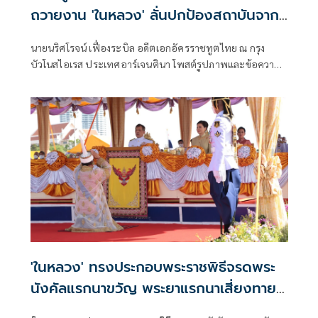
ถวายงาน 'ในหลวง' ลั่นปกป้องสถาบันจาก
ส่วนลึกในหัวใจ
นายนริศโรจน์ เฟื่องระบิล อดีตเอกอัครราชทูตไทย ณ กรุง
บัวโนสไอเรส ประเทศอาร์เจนตินา โพสต์รูปภาพและข้อความ
บนเฟซบุ๊ก Fuangrabil Narisroj ว่า มีเพื่อนๆบอกว่าอยากฟัง
เรื่องเล่าที่ผมได้เคยถวายงานในหลวง ร.10 เมื่อครั้งเป็นสมเด็จ
พระบรมโอรสาธิราช สยามมกุฎราชกุมาร จริงๆแล้วผมไม่กล้า
เล่า
'ในหลวง' ทรงประกอบพระราชพิธีจรดพระ
นังคัลแรกนาขวัญ พระยาแรกนาเสี่ยงทาย
น้ำท่าจะบริบูรณ์พอควร