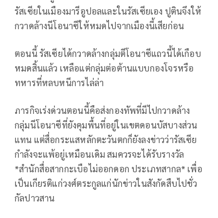
รัสเซียในเมืองมารีอูปอลและในรัสเซียเอง ปูตินจึงให้
กวาดล้างนีโอนาซีให้หมดไปจากเมืองนี้เสียก่อน
ตอนนี้ รัสเซียได้กวาดล้างกลุ่มตีโอนาซีแถวนี้ได้เกือบ
หมดสิ้นแล้ว เหลือแต่กลุ่มต่อต้านแบบกองโจรหรือ
ทหารที่หลบหนีการไล่ล่า
ภารกิจเร่งด่วนตอนนี้คือส่งกองทัพที่มีไปกวาดล้าง
กลุ่มนีโอนาซีที่ยังคุมพื้นที่อยู่ในเขตดอนบัสบางส่วน
แทน แต่สื่อกระแสหลักตะวันตกก็ยังลงข่าวว่ารัสเซีย
กำลังจะแพ้อยู่เหมือนเดิม สมควรจะได้รับรางวัล
*สำนักสื่อสากกะเบือไม่ออกดอก ประเภทสากล* เพื่อ
เป็นเกียรติแก่วงศ์ตระกูลแก่นักข่าวในสังกัดสืบไปชั่ว
กัลปาวสาน