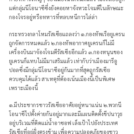
แต่กลุ่มนีโอนาซีซึ่งยังคอยหาจังหวะโจมตีในลักษณะ
กองโจรอยู่หรือทหารที่หลบหนีการไล่ล่า
กระทรวงกลาโหมรัสเซียแถลงว่า ๑.กองทัพเรือยูเครน
ถูกจัดการหมดแล้ว ๒.กองทัพอากาศยูเครนก็ไม่มี
เครื่องบินมาจ้องโจมตีรัสเซียอีกแล้ว ๓.กองหนุนของ
ยูเครนก็แทบไม่มีมาเสริมแล้ว เท่ากับว่าเมืองมารีอู
ปอลซึ่งมีกลุ่มนีโอนาซีอยู่กันมากที่สุดถูกรัสเซีย
ควบคุมได้แล้ว สาเหตุที่ต้องเน้นเมืองนี้เป็นพิเศษ
เพราะเมืองนี้
๑.มีประชากรชาวรัสเซียอาศัยอยู่หนาแน่น ๒.พวกนี
โอนาซีไปตั้งค่ายกันอยู่มากและมีแผนติดตั้งขีปนาวุธ
อยู่บริเวณที่ติดแม่น้ำอาซอฟ เล็งเป้าไปยังประเทศ
รัสเซียที่อยู่ฝั่งตรงข้าม เพื่อความปลอดภัยของชาว