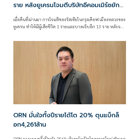
ราย หลังยูเครนโจมตีบริษัทอีคอมเมิร์ซยักษ์
ใหญ่ของรัสเซีย
เมื่อคืนที่ผ่านมา การโจมตีของรัสเซียในกรุงเคียฟ เมืองหลวงของ
ยูเครน ทำให้มีผู้เสียชีวิต 1 รายและบาดเจ็บอีก 13 ราย หลังจาก
ที่เคียฟส่งโดรนโจมตีคลังสินค้าอีคอมเมิร์ซในรัสเซียอย่างหนัก
ORN มั่นใจทั้งปีรายได้โต 20% ตุนแบ็กล็
อก4,261ล้าน
ORN กางแผนครึ่งปีหลัง 2569 เดินหน้าเปิดโครงการใหม่ พัฒนา