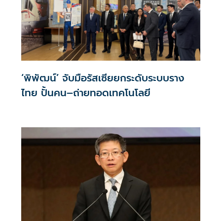
‘พิพัฒน์’ จับมือรัสเซียยกระดับระบบราง
ไทย ปั้นคน–ถ่ายทอดเทคโนโลยี