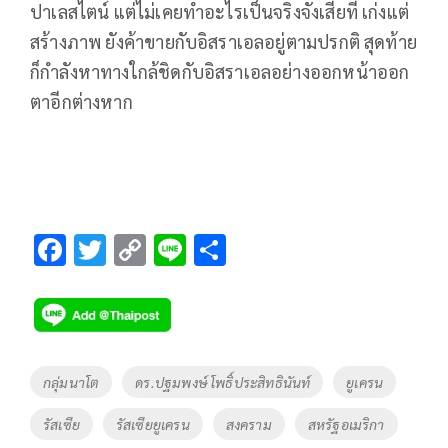
ปาเลสไตน์ แต่ไม่เคยทำอะไรเป็นจริงจังเสียที เก่งแต่
สร้างภาพ ยังค้าขายกับอิสราเอลอยู่ตามปรกติ สุดท้าย
ก็กำลังหาทางใกล้ชิดกับอิสราเอลอย่างออกหน้าออก
ตาอีกต่างหาก
F
T
C
Li
S
ac
wi
o
n
h
e
tt
p
e
ar
b
er
y
e
o
Li
Tags
กลุ่มนาโต
ดร.ปฐมพงษ์ โพธิ์ประสิทธินันท์
ยูเครน
o
n
รัสเซีย
รัสเซียยูเครน
สงคราม
สหรัฐอเมริกา
k
k