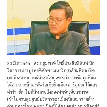
30 มี.ค.2565 - ดร.ปฐมพงษ์ โพธิ์ประสิทธินันท์ นัก
วิชาการทางบูรพคดีศึกษา มหาวิทยาลัยมหิดล เปิด
เผยถึงสถานการณ์ล่าสุดในยูเครนว่า จากข้อมูลที่ผม
ได้มา ขณะนี้กองทัพรัสเซียยึดเมืองมารีอูปอลได้แล้ว
คำว่า 'ยึด' ในที่นี้หมายถึงกองทัพรัสเซียสามารถ
เข้าไปควบคุมศูนย์บริหารของเมืองนี้และกวาดล้าง
ค่ายทหารใหญ่ๆ ของเมืองนี้ได้หมดแล้ว จะเหลืออยู่ก็