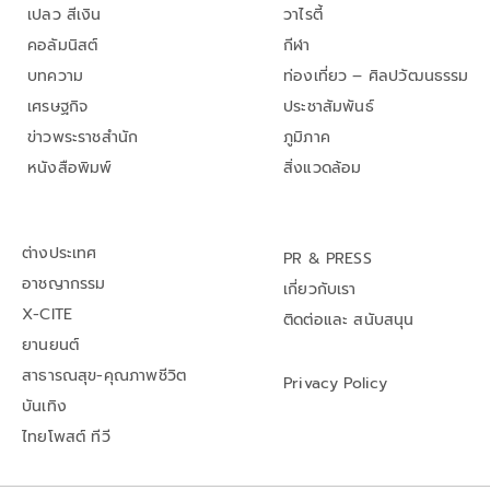
เปลว สีเงิน
วาไรตี้
คอลัมนิสต์
กีฬา
บทความ
ท่องเที่ยว – ศิลปวัฒนธรรม
เศรษฐกิจ
ประชาสัมพันธ์
ข่าวพระราชสำนัก
ภูมิภาค
หนังสือพิมพ์
สิ่งแวดล้อม
ต่างประเทศ
PR & PRESS
อาชญากรรม
เกี่ยวกับเรา
X-CITE
ติดต่อและ สนับสนุน
ยานยนต์
สาธารณสุข-คุณภาพชีวิต
Privacy Policy
บันเทิง
ไทยโพสต์ ทีวี