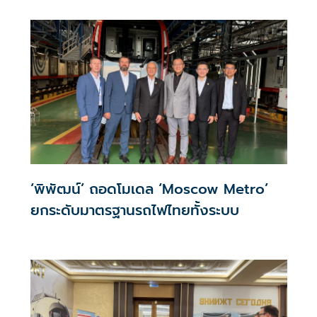
หลังจากนี้ จะกลับมาเปิดฉากสู้รบ-ปะทะกันอย่างหนักอีกหรือ
ไม่
‘พิพัฒน์’ ถอดโมเดล ‘Moscow Metro’
ยกระดับมาตรฐานรถไฟไทยทั้งระบบ