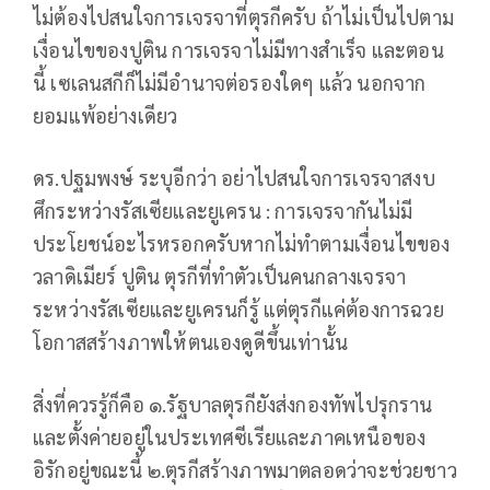
ไม่ต้องไปสนใจการเจรจาที่ตุรกีครับ ถ้าไม่เป็นไปตาม
เงื่อนไขของปูติน การเจรจาไม่มีทางสำเร็จ และตอน
นี้ เซเลนสกีก็ไม่มีอำนาจต่อรองใดๆ แล้ว นอกจาก
ยอมแพ้อย่างเดียว
ดร.ปฐมพงษ์ ระบุอีกว่า อย่าไปสนใจการเจรจาสงบ
ศึกระหว่างรัสเซียและยูเครน : การเจรจากันไม่มี
ประโยชน์อะไรหรอกครับหากไม่ทำตามเงื่อนไขของ
วลาดิเมียร์ ปูติน ตุรกีที่ทำตัวเป็นคนกลางเจรจา
ระหว่างรัสเซียและยูเครนก็รู้ แต่ตุรกีแค่ต้องการฉวย
โอกาสสร้างภาพให้ตนเองดูดีขึ้นเท่านั้น
สิ่งที่ควรรู้ก็คือ ๑.รัฐบาลตุรกียังส่งกองทัพไปรุกราน
และตั้งค่ายอยู่ในประเทศซีเรียและภาคเหนือของ
อิรักอยู่ขณะนี้ ๒.ตุรกีสร้างภาพมาตลอดว่าจะช่วยชาว