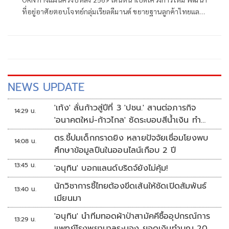
ที่อยู่อาศัยตอบโจทย์กลุ่มเรียลดีมานด์ ขยายฐานลูกค้าไทยและ
ต่างชาติ เร่งต่อยอดธุรกิจสร้างรายได้ประจำ คอมมูนิตี้มอลล์
โรงเรียนนานาชาติ ธุรกิจทรัพย์มือสอง มั่นใจรายได้โตตามเป้า
20% ตุน Backlog 4,261ล้าน
NEWS UPDATE
'เท้ง' ลั่นก้าวสู่ปีที่ 3 'ปชน.' สานต่อภารกิจ
14:29 น.
'อนาคตใหม่-ก้าวไกล' ซัดระบอบสีน้ำเงิน ทำ
หลักนิติรัฐ-นิติธรรมสั่นคลอน
ตร.ชี้ปมเด็กกราดยิง หลายปัจจัยเชื่อมโยงพบ
14:08 น.
ศึกษาข้อมูลปืนในออนไลน์เกือบ 2 ปี
13:45 น.
'อนุทิน' บอกแลนด์บริดจ์ยังไม่คุ้ม!
นักวิชาการชี้ไทยต้องขีดเส้นให้ชัดเปิดสัมพันธ์
13:40 น.
เมียนมา
'อนุทิน' นำทีมทอดผ้าป่าสามัคคีซื้ออุปกรณ์การ
13:29 น.
แพทย์โรงพยาบาลระนอง ยอดเงินทำบุญ 20