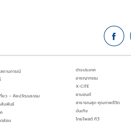
ต่างประเทศ
สถานการณ์
อาชญากรรม
้
X-CITE
ยานยนต์
เที่ยว – ศิลปวัฒนธรรม
สาธารณสุข-คุณภาพชีวิต
สัมพันธ์
บันเทิง
าค
ไทยโพสต์ ทีวี
วดล้อม