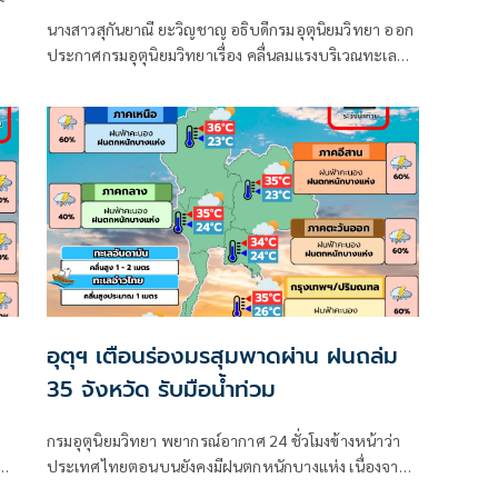
นางสาวสุกันยาณี ยะวิญชาญ อธิบดีกรมอุตุนิยมวิทยา ออก
ประกาศกรมอุตุนิยมวิทยาเรื่อง คลื่นลมแรงบริเวณทะเล
อันดามันตอนบนและอ่าวไทยตอนบน และฝนตกหนักถึง
หนักมากบริเวณประเทศไทย
ต
อุตุฯ เตือนร่องมรสุมพาดผ่าน ฝนถล่ม
35 จังหวัด รับมือน้ำท่วม
กรมอุตุนิยมวิทยา พยากรณ์อากาศ 24 ชั่วโมงข้างหน้าว่า
ประเทศไทยตอนบนยังคงมีฝนตกหนักบางแห่ง เนื่องจาก
าค
ร่องมรสุมพาดผ่านตอนบนของภาคเหนือ และประเทศลาว