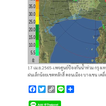
17 เม.ย.2565-เพจศูนย์ป้องกันน้ำท่วม กรุงเท
ฝนเล็กน้อยเขตหลักสี่ ดอนเมือง บางเขน เคลื
F
T
C
Li
S
ac
wi
o
n
h
e
tt
p
e
ar