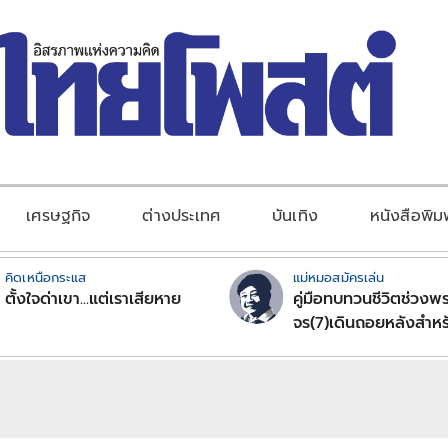
เศรษฐกิจ
ต่างประเทศ
บันเทิง
หนังสือพิม
คิดเหนือกระแส
แม่หมอสมัครเล่น
ตั้งใจด่าเขา...แต่เราเสียหาย
คู่มือทบทวนชีวิตช่วงพร
จร(7)เดินถอยหลังสำหร
ลัคนาราศีตอนที่2