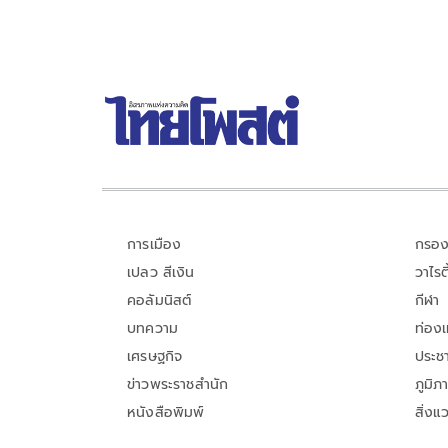
การเมือง
กรอง
เปลว สีเงิน
วาไรตี
คอลัมนิสต์
กีฬา
บทความ
ท่อง
เศรษฐกิจ
ประชา
ข่าวพระราชสำนัก
ภูมิภ
หนังสือพิมพ์
สิ่งแ