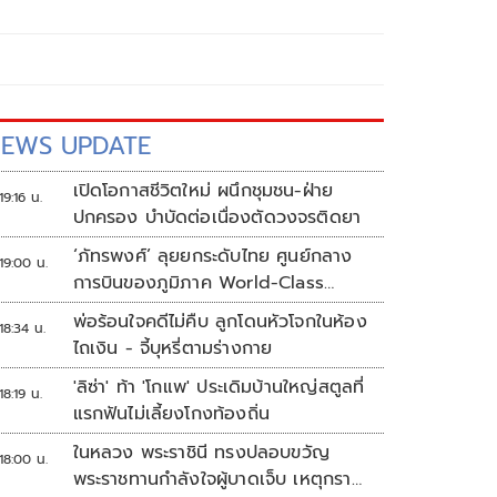
EWS UPDATE
เปิดโอกาสชีวิตใหม่ ผนึกชุมชน-ฝ่าย
19:16 น.
ปกครอง บำบัดต่อเนื่องตัดวงจรติดยา
‘ภัทรพงศ์’ ลุยยกระดับไทย ศูนย์กลาง
19:00 น.
การบินของภูมิภาค World-Class
Aviation Hub | ห้องข่าวไทยโพสต์สุด
พ่อร้อนใจคดีไม่คืบ ลูกโดนหัวโจกในห้อง
18:34 น.
สัปดาห์
ไถเงิน - จี้บุหรี่ตามร่างกาย
'ลิซ่า' ท้า 'โกแพ' ประเดิมบ้านใหญ่สตูลที่
18:19 น.
แรกฟันไม่เลี้ยงโกงท้องถิ่น
ในหลวง พระราชินี ทรงปลอบขวัญ
18:00 น.
พระราชทานกำลังใจผู้บาดเจ็บ เหตุกราด