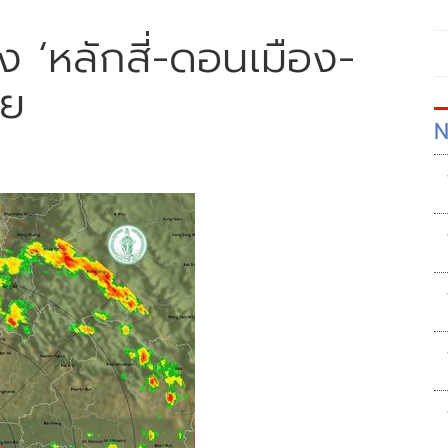
ง ‘หลักสี่-ดอนเมือง-
อย
N