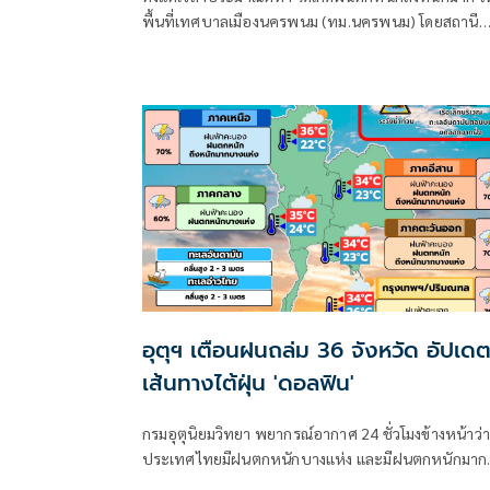
พื้นที่เทศบาลเมืองนครพนม (ทม.นครพนม) โดยสถานี
อุตุนิยมวิทยาวัดปริมาณน้ำฝนที่ตกได้ถึง 107.9 มม.
(มิลลิเมตร)
อุตุฯ เตือนฝนถล่ม 36 จังหวัด อัปเด
เส้นทางไต้ฝุ่น 'ดอลฟิน'
กรมอุตุนิยมวิทยา พยากรณ์อากาศ 24 ชั่วโมงข้างหน้าว่า
ประเทศไทยมีฝนตกหนักบางแห่ง และมีฝนตกหนักมาก
บางพื้นที่ในภาคเหนือ ภาคตะวันออกเฉียงเหนือ และภ