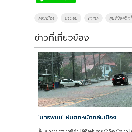
b
er
y
e
o
Li
Tags
ดอนเมือง
บางเขน
ฝนตก
ศูนย์ป้องกัน
o
n
k
k
ข่าวที่เกี่ยวข้อง
'นครพนม' ฝนตกหนักถล่มเมือง
ตั้งแต่เวลาประมาณตีห้า ได้เกิดฝนตกหนักถึงหนักมาก ใ