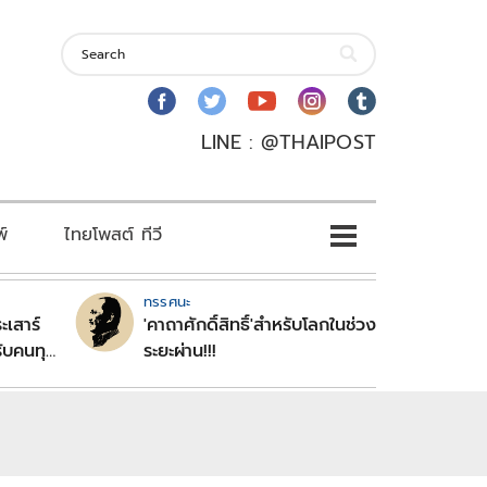
LINE : @THAIPOST
พ์
ไทยโพสต์ ทีวี
ทรรศนะ
ะเสาร์
'คาถาศักดิ์สิทธิ์'สำหรับโลกในช่วง
ับคนทุก
ระยะผ่าน!!!