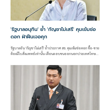
'รัฐบาลอนุทิน' ย้ำ 'กัญชาไม่เสรี' คุมเข้มช่อ
ดอก ฝ่าฝืนเจอคุก
รัฐบาลยัน 'กัญชาไม่เสรี' ย้ำประกาศ สธ. คุมเข้มช่อดอก ซื้อ-ขาย
ต้องมีใบสั่งแพทย์เท่านั้น เตือนลอบขนออกนอกประเทศโทษ
หนัก จำคุก 10 ปี ปรับ 4 เท่า