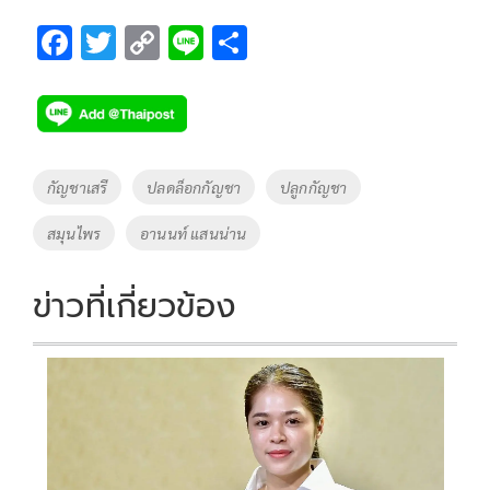
F
T
C
Li
S
ac
wi
o
n
h
e
tt
p
e
ar
b
er
y
e
o
Li
Tags
กัญชาเสรี
ปลดล็อกกัญชา
ปลูกกัญชา
o
n
สมุนไพร
อานนท์ แสนน่าน
k
k
ข่าวที่เกี่ยวข้อง