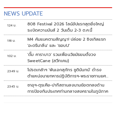
NEWS UPDATE
808 Festival 2026 ไลน์อัปแรกสุดยิ่งใหญ่
1:24 น.
ระเบิดความมันส์ 2 วันเต็ม 2-3 ต.ค.นี้
M4 คัมแบคตามสัญญา! ปล่อย 2 ซิงเกิลแรก
1:16 น.
'อะดรีนาลีน' และ 'ชอบU'
'ดั๊ม คาราบาว' รวมเพื่อนวัยมัธยมตั้งวง
1:02 น.
SweetCane (สวีทเคน)
โปรดเกล้าฯ 'พันเอกสุภัทร ชูตินันทน์' ดำรง
23:49 น.
ตำแหน่งนายทหารปฏิบัติการฯ-พระราชทานยศ
'พลตรี'
ซาอุฯ-ตุรเคีย-ปากีสถานลงนามข้อตกลงด้าน
23:45 น.
การป้องกันประเทศท่ามกลางสงครามในภูมิภาค