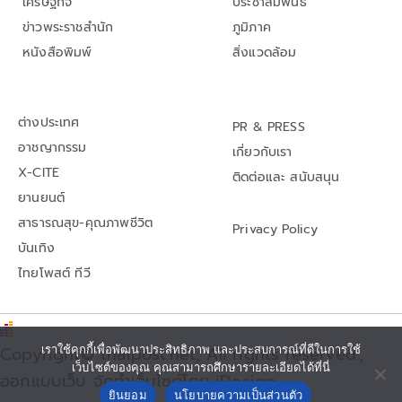
เศรษฐกิจ
ประชาสัมพันธ์
ข่าวพระราชสำนัก
ภูมิภาค
หนังสือพิมพ์
สิ่งแวดล้อม
ต่างประเทศ
PR & PRESS
อาชญากรรม
เกี่ยวกับเรา
X-CITE
ติดต่อและ สนับสนุน
ยานยนต์
สาธารณสุข-คุณภาพชีวิต
Privacy Policy
บันเทิง
ไทยโพสต์ ทีวี
เราใช้คุกกี้เพื่อพัฒนาประสิทธิภาพ และประสบการณ์ที่ดีในการใช้
Copyright© thaipost.net, All rights reserved.,
เว็บไซต์ของคุณ คุณสามารถศึกษารายละเอียดได้ที่นี่
ออกแบบเว็บ จัดทำเว็บไซต์โดย iDesign
ยินยอม
นโยบายความเป็นส่วนตัว