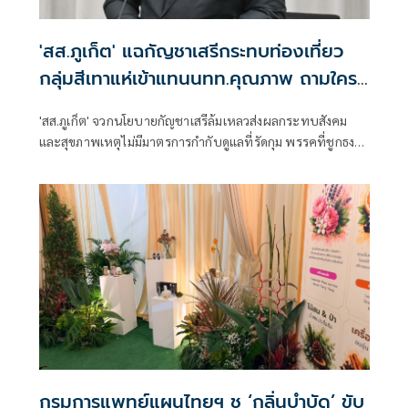
'สส.ภูเก็ต' แฉกัญชาเสรีกระทบท่องเที่ยว
กลุ่มสีเทาแห่เข้าแทนนทท.คุณภาพ ถามใคร
จะถอนพิษ
'สส.ภูเก็ต' จวกนโยบายกัญชาเสรีล้มเหลวส่งผลกระทบสังคม
และสุขภาพเหตุไม่มีมาตรการกำกับดูแลที่รัดกุม พรรคที่ชูกธง
เขียวปี๋ไม่แสดงความรับผิดชอบ ร้านกัญชาพบง่ายกว่าเซเว่น
กลุ่มสีเทาแห่เข้าภูเก็ตสูญเสียนักท่องเที่ยวคุณภาพและรายได้
ใครจะถอนพิษกัญชาระบอบสีน้ำเงิน
กรมการแพทย์แผนไทยฯ ชู ‘กลิ่นบำบัด’ ขับ