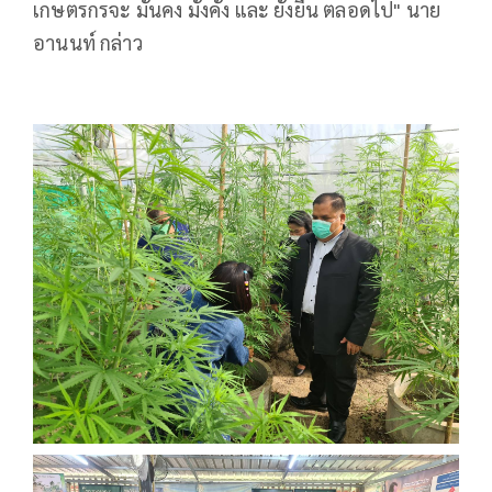
เกษตรกรจะ มั่นคง มั่งคั่ง และ ยั่งยืน ตลอดไป" นาย
อานนท์ กล่าว