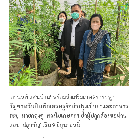
'อานนท์ แสนน่าน' พร้อมส่งเสริมเกษตรกรปลูก
กัญชาหวังเป็นพืชเศรษฐกิจนำปรุงเป็นยาและอาหาร
ระบุ 'นายกลุงตู่' ห่วงใยเกษตกร ย้ำผู้ปลูกต้องขอผ่าน
แอป 'ปลูกกัญ' เริ่ม 9 มิถุนายนนี้