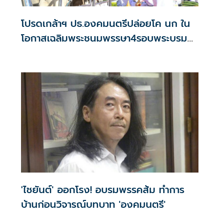
โปรดเกล้าฯ ปธ.องคมนตรีปล่อยโค นก ใน
โอกาสเฉลิมพระชนมพรรษา4รอบพระบรม
ราชินี
'ไชยันต์' ออกโรง! อบรมพรรคส้ม ทำการ
บ้านก่อนวิจารณ์บทบาท 'องคมนตรี'