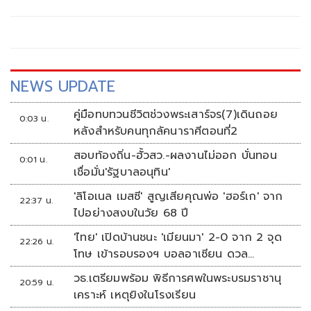
บรรเทาสาธารณภัยแห่งชาติ (บกปภ.ช.) เมื่อวันที่ 19 พฤษภาคม
2569 ที่ผ่านมา
NEWS UPDATE
คู่มือทบทวนชีวิตช่วงพระเสาร์จร(7)เดินถอย
0:03 น.
หลังสำหรับคนทุกลัคนาราศีตอนที่2
สอบท้องถิ่น-ฮั้วสว.-ผลงานไม่ออก บั่นทอน
0:01 น.
เชื่อมั่น'รัฐบาลอนุทิน'
'ลิโอเนล เมสซี' สูญเสียคุณพ่อ 'ฮอร์เก' จาก
22:37 น.
ไปอย่างสงบในวัย 68 ปี
'ไทย' เปิดบ้านชนะ 'เมียนมา' 2-0 จาก 2 จุด
22:26 น.
โทษ เข้ารอบรองฯ บอลอาเซียน ดวล
'สิงคโปร์'
วธ.เตรียมพร้อม พิธีการศพในพระบรมราชานุ
20:59 น.
เคราะห์ เหตุยิงในโรงเรียน