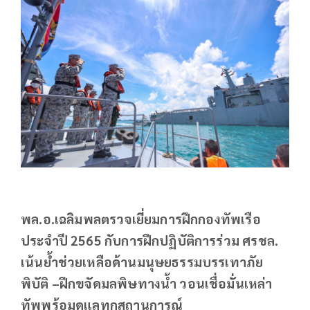
พล.อ.เฉลิมพลตรวจเยี่ยมการฝึกกองทัพเรือ
ประจำปี 2565 กับการฝึกปฏิบัติการร่วม ศรชล.
เน้นย้ำช่วยเหลือด้านมนุษยธรรมบรรเทาภัย
พิบัติ –ฝึกขจัดมลพิษทางน้ำ วอนเชื่อมั่นเหล่า
ทัพพร้อมดูแลทุกสถานการณ์