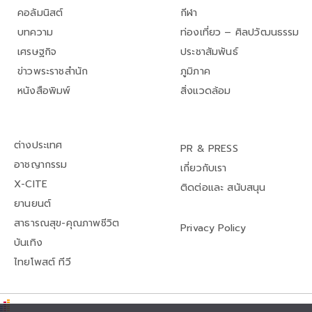
คอลัมนิสต์
กีฬา
บทความ
ท่องเที่ยว – ศิลปวัฒนธรรม
เศรษฐกิจ
ประชาสัมพันธ์
ข่าวพระราชสำนัก
ภูมิภาค
หนังสือพิมพ์
สิ่งแวดล้อม
ต่างประเทศ
PR & PRESS
อาชญากรรม
เกี่ยวกับเรา
X-CITE
ติดต่อและ สนับสนุน
ยานยนต์
สาธารณสุข-คุณภาพชีวิต
Privacy Policy
บันเทิง
ไทยโพสต์ ทีวี