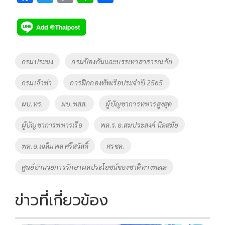
ac
wi
o
n
h
e
tt
p
e
ar
b
er
y
e
o
Li
Tags
กรมประมง
กรมป้องกันและบรรเทาสาธารณภัย
o
n
กรมเจ้าท่า
การฝึกกองทัพเรือประจำปี 2565
k
k
ผบ.ทร.
ผบ.ทสส.
ผู้บัญชาการทหารสูงสุด
ผู้บัญชาการทหารเรือ
พล.ร.อ.สมประสงค์ นิลสมัย
พล.อ.เฉลิมพล ศรีสวัสดิ์
ศรชล.
ศูนย์อำนวยการรักษาผลประโยชน์ของชาติทางทะเล
ข่าวที่เกี่ยวข้อง