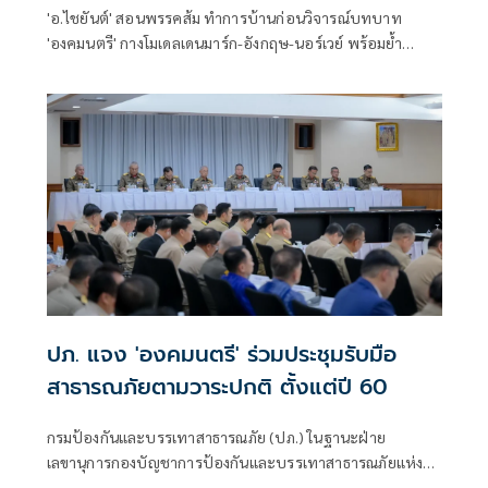
'อ.ไชยันต์' สอนพรรคส้ม ทำการบ้านก่อนวิจารณ์บทบาท
'องคมนตรี' กางโมเดลเดนมาร์ก-อังกฤษ-นอร์เวย์ พร้อมย้ำ
รธน.มาตรา 10 ทำให้ต้องรับฟังข้อมูลจากหน่วยราชการ
ปภ. แจง 'องคมนตรี' ร่วมประชุมรับมือ
สาธารณภัยตามวาระปกติ ตั้งแต่ปี 60
กรมป้องกันและบรรเทาสาธารณภัย (ปภ.) ในฐานะฝ่าย
เลขานุการกองบัญชาการป้องกันและบรรเทาสาธารณภัยแห่ง
ชาติ ขอให้ข้อมูลเกี่ยวกับการประชุมกองบัญชาการป้องกันและ