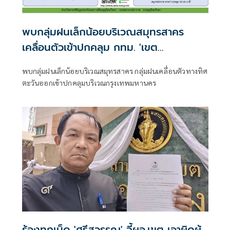
พบกลุ่มฝนเล็กน้อยบริเวณสมุทรสาคร
เคลื่อนตัวเข้าปกคลุม กทม. 'เขต
บางขุนเทียน-ทุ่งครุ'
พบกลุ่มฝนเล็กน้อยบริเวณสมุทรสาคร กลุ่มฝนเคลื่อนตัวทางทิศ
ตะวันออกเข้าปกคลุมบริเวณกรุงเทพมหานคร
ร้องทุกเม็ด 'ศรีสุวรรณ' จี้ผอ.เขต เอาผิดผู้