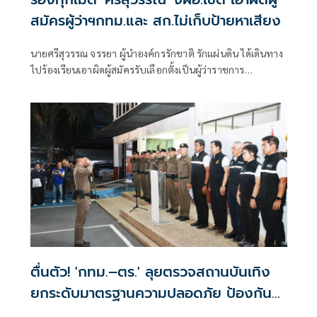
สมัครผู้ว่าฯกทม.และ สก.ไม่เก็บป้ายหาเสียง
นายศรีสุวรรณ จรรยา ผู้นำองค์กรรักชาติ รักแผ่นดิน ได้เดินทาง
ไปร้องเรียนเอาผิดผู้สมัครรับเลือกตั้งเป็นผู้ว่าราชการ
กรุงเทพมหานคร และผู้สมัครรับเลือกตั้งเป็นสมาชิกสภา
กรุงเทพมหานครร (สก.) ที่ไม่ยอมเก็บป้ายหาเสียงของตน
ตื่นตัว! 'กทม.–ตร.' ลุยตรวจสถานบันเทิง
ยกระดับมาตรฐานความปลอดภัย ป้องกัน
เหตุไฟไหม้ซ้ำ