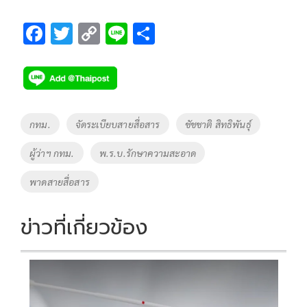
F
T
C
Li
S
ac
wi
o
n
h
e
tt
p
e
ar
b
er
y
e
o
Li
Tags
กทม.
จัดระเบียบสายสื่อสาร
ชัชชาติ สิทธิพันธุ์
o
n
ผู้ว่าฯ กทม.
พ.ร.บ.รักษาความสะอาด
k
k
พาดสายสื่อสาร
ข่าวที่เกี่ยวข้อง