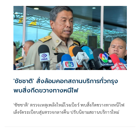
'ชัชชาติ' สั่งล้อมคอกสถานบริการทั่วกรุง
พบสิ่งกีดขวางทางหนีไฟ
'ชัชชาติ' ตรวจเหตุเพลิงไหม้โรงเบียร์ พบสิ่งกีดขวางทางหนีไฟ
เล็งจัดระเบียบสุ่มตรวจกลางคืน ปรับนิยามสถานบริการใหม่