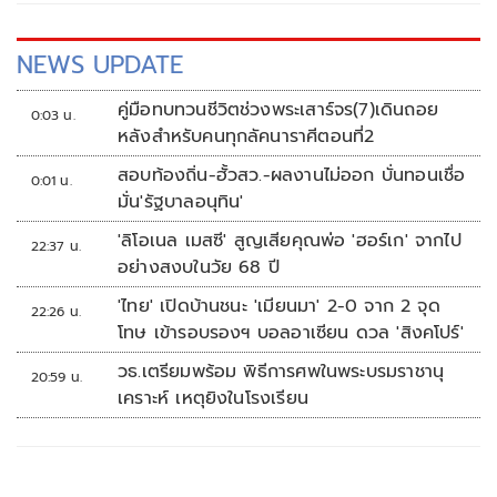
NEWS UPDATE
คู่มือทบทวนชีวิตช่วงพระเสาร์จร(7)เดินถอย
0:03 น.
หลังสำหรับคนทุกลัคนาราศีตอนที่2
สอบท้องถิ่น-ฮั้วสว.-ผลงานไม่ออก บั่นทอนเชื่อ
0:01 น.
มั่น'รัฐบาลอนุทิน'
'ลิโอเนล เมสซี' สูญเสียคุณพ่อ 'ฮอร์เก' จากไป
22:37 น.
อย่างสงบในวัย 68 ปี
'ไทย' เปิดบ้านชนะ 'เมียนมา' 2-0 จาก 2 จุด
22:26 น.
โทษ เข้ารอบรองฯ บอลอาเซียน ดวล 'สิงคโปร์'
วธ.เตรียมพร้อม พิธีการศพในพระบรมราชานุ
20:59 น.
เคราะห์ เหตุยิงในโรงเรียน