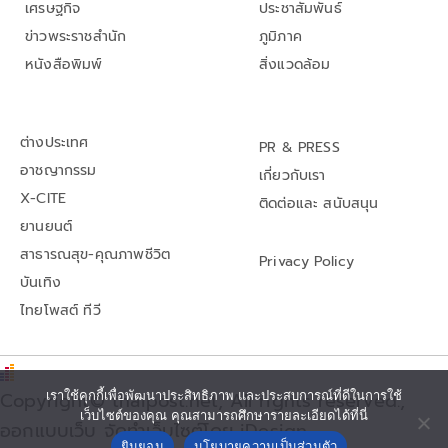
เศรษฐกิจ
ประชาสัมพันธ์
ข่าวพระราชสำนัก
ภูมิภาค
หนังสือพิมพ์
สิ่งแวดล้อม
ต่างประเทศ
PR & PRESS
อาชญากรรม
เกี่ยวกับเรา
X-CITE
ติดต่อและ สนับสนุน
ยานยนต์
สาธารณสุข-คุณภาพชีวิต
Privacy Policy
บันเทิง
ไทยโพสต์ ทีวี
เราใช้คุกกี้เพื่อพัฒนาประสิทธิภาพ และประสบการณ์ที่ดีในการใช้
Copyright© thaipost.net, All rights reserved.,
เว็บไซต์ของคุณ คุณสามารถศึกษารายละเอียดได้ที่นี่
ออกแบบเว็บ จัดทำเว็บไซต์โดย iDesign
ยินยอม
นโยบายความเป็นส่วนตัว