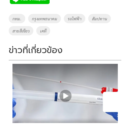
b
er
y
e
o
Li
Tags
กทม.
กรุงเทพธนาคม
รถไฟฟ้า
สัมปทาน
o
n
สายสีเขียว
เคที
k
k
ข่าวที่เกี่ยวข้อง