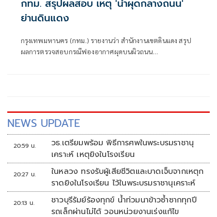
กทม. สรุปผลสอบ เหตุ 'น้ำผุดกลางถนน'
ย่านดินแดง
กรุงเทพมหานคร (กทม.) รายงานว่า สำนักงานเขตดินแดง สรุป
ผลการตรวจสอบกรณีฟองอากาศผุดบนผิวถนน
ประชาสงเคราะห์ เปิดการจราจรตามปกติแล้ว
NEWS UPDATE
วธ.เตรียมพร้อม พิธีการศพในพระบรมราชานุ
20:59 น.
เคราะห์ เหตุยิงในโรงเรียน
ในหลวง ทรงรับผู้เสียชีวิตและบาดเจ็บจากเหตุก
20:27 น.
ราดยิงในโรงเรียน ไว้ในพระบรมราชานุเคราะห์
ชาวบุรีรัมย์ร้องทุกข์ น้ำท่วมนาข้าวซ้ำซากทุกปี
20:13 น.
รถเล็กผ่านไม่ได้ วอนหน่วยงานเร่งแก้ไข