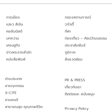
การเมือง
กรองสถานการณ์
เปลว สีเงิน
วาไรตี้
คอลัมนิสต์
กีฬา
บทความ
ท่องเที่ยว – ศิลปวัฒนธรรม
เศรษฐกิจ
ประชาสัมพันธ์
ข่าวพระราชสำนัก
ภูมิภาค
หนังสือพิมพ์
สิ่งแวดล้อม
ต่างประเทศ
PR & PRESS
อาชญากรรม
เกี่ยวกับเรา
X-CITE
ติดต่อและ สนับสนุน
ยานยนต์
สาธารณสุข-คุณภาพชีวิต
Privacy Policy