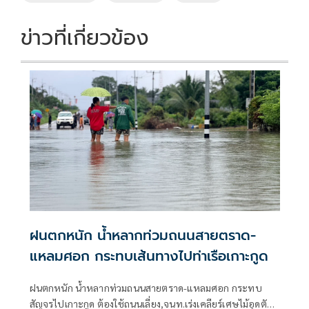
k
k
ข่าวที่เกี่ยวข้อง
ฝนตกหนัก น้ำหลากท่วมถนนสายตราด-
แหลมศอก กระทบเส้นทางไปท่าเรือเกาะกูด
ฝนตกหนัก น้ำหลากท่วมถนนสายตราด-แหลมศอก กระทบ
สัญจรไปเกาะกูด ต้องใช้ถนนเลี่ยง,จนท.เร่งเคลียร์เศษไม้อุดตัน