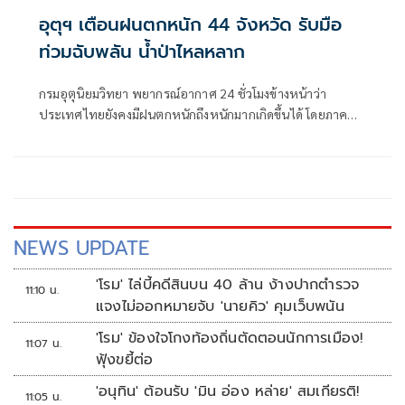
อุตุฯ เตือนฝนตกหนัก 44 จังหวัด รับมือ
ท่วมฉับพลัน น้ำป่าไหลหลาก
กรมอุตุนิยมวิทยา พยากรณ์อากาศ 24 ชั่วโมงข้างหน้าว่า
ประเทศไทยยังคงมีฝนตกหนักถึงหนักมากเกิดขึ้นได้ โดยภาค
เหนือ ภาคตะวันออก และภาคใต้ฝั่งตะวันตกมีฝนตกหนักมาก
บางแห่ง
NEWS UPDATE
'โรม' ไล่บี้คดีสินบน 40 ล้าน ง้างปากตำรวจ
11:10 น.
แจงไม่ออกหมายจับ 'นายคิว' คุมเว็บพนัน
'โรม' ข้องใจโกงท้องถิ่นตัดตอนนักการเมือง!
11:07 น.
ฟุ้งขยี้ต่อ
'อนุทิน' ต้อนรับ 'มิน อ่อง หล่าย' สมเกียรติ!
11:05 น.