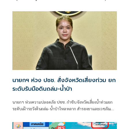
ท่อ ชาวบ้านห้วงน้ำขาววอน เร่งแก้ไข หลังน้ำท่วมซ้ำซาก
นายกฯ ห่วง ปชช. สั่งจังหวัดเสี่ยงท่วม ยก
ระดับรับมือดินถล่ม-น้ำป่า
นายกฯ ห่วงความปลอดภัย ปชช. กำชับจังหวัดเสี่ยงน้ำท่วมยก
ระดับเฝ้าระวังดินถล่ม-น้ำป่าไหลหลาก สำรองยาและเวชภัณฑ์
ไม่น้อยกว่า 72 ชม. ดูแลผู้ป่วยกลุ่มเปราะบางใกล้ชิด