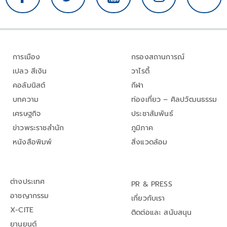
การเมือง
กรองสถานการณ์
เปลว สีเงิน
วาไรตี้
คอลัมนิสต์
กีฬา
บทความ
ท่องเที่ยว – ศิลปวัฒนธรรม
เศรษฐกิจ
ประชาสัมพันธ์
ข่าวพระราชสำนัก
ภูมิภาค
หนังสือพิมพ์
สิ่งแวดล้อม
ต่างประเทศ
PR & PRESS
อาชญากรรม
เกี่ยวกับเรา
X-CITE
ติดต่อและ สนับสนุน
ยานยนต์