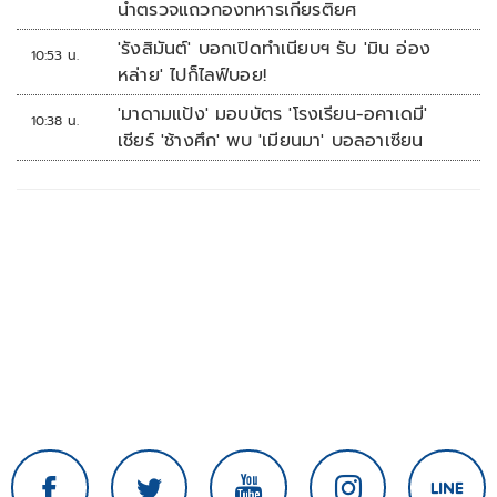
นำตรวจแถวกองทหารเกียรติยศ
'รังสิมันต์' บอกเปิดทำเนียบฯ รับ 'มิน อ่อง
10:53 น.
หล่าย' ไปก็ไลฟ์บอย!
'มาดามแป้ง' มอบบัตร 'โรงเรียน-อคาเดมี'
10:38 น.
เชียร์ 'ช้างศึก' พบ 'เมียนมา' บอลอาเซียน