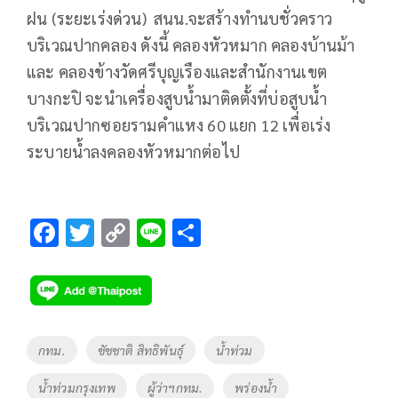
ฝน (ระยะเร่งด่วน) สนน.จะสร้างทำนบชั่วคราว
บริเวณปากคลอง ดังนี้ คลองหัวหมาก คลองบ้านม้า
และ คลองข้างวัดศรีบุญเรืองและสำนักงานเขต
บางกะปิ จะนำเครื่องสูบน้ำมาติดตั้งที่บ่อสูบน้ำ
บริเวณปากซอยรามคำแหง 60 แยก 12 เพื่อเร่ง
ระบายน้ำลงคลองหัวหมากต่อไป
F
T
C
Li
S
ac
wi
o
n
h
e
tt
p
e
ar
b
er
y
e
o
Li
Tags
กทม.
ชัชชาติ สิทธิพันธุ์
น้ำท่วม
o
n
น้ำท่วมกรุงเทพ
ผู้ว่าฯกทม.
พร่องน้ำ