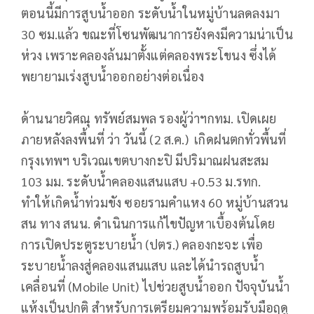
ตอนนี้มีการสูบน้ำออก ระดับน้ำในหมู่บ้านลดลงมา
30 ซม.แล้ว ขณะที่โซนพัฒนาการยังคงมีความน่าเป็น
ห่วง เพราะคลองล้นมาตั้งแต่คลองพระโขนง ซึ่งได้
พยายามเร่งสูบน้ำออกอย่างต่อเนื่อง
ด้านนายวิศณุ ทรัพย์สมพล รองผู้ว่าฯกทม. เปิดเผย
ภายหลังลงพื้นที่ ว่า วันนี้ (2 ส.ค.) เกิดฝนตกทั่วพื้นที่
กรุงเทพฯ บริเวณเขตบางกะปิ มีปริมาณฝนสะสม
103 มม. ระดับน้ำคลองแสนแสบ +0.53 ม.รทก.
ทำให้เกิดน้ำท่วมขัง ซอยรามคำแหง 60 หมู่บ้านสวน
สน ทาง สนน. ดำเนินการแก้ไขปัญหาเบื้องต้นโดย
การเปิดประตูระบายน้ำ (ปตร.) คลองกะจะ เพื่อ
ระบายน้ำลงสู่คลองแสนแสบ และได้นำรถสูบน้ำ
เคลื่อนที่ (Mobile Unit) ไปช่วยสูบน้ำออก ปัจจุบันน้ำ
แห้งเป็นปกติ สำหรับการเตรียมความพร้อมรับมือฤดู