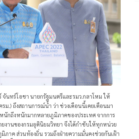
ทธ์ จันทร์โอชา นายกรัฐมนตรีและรมว.กลาโหม ให้
.) ถึงสถานการณ์น้ำ ว่า ช่วงเดือนนี้เคยเตือนมา
ฝนตกหนักถึงหนักมากหลายภูมิภาคของประเทศ จากการ
ายงานของกรมอุตินิยมวิทยา จึงได้กำชับให้ทุกหน่วย
ภูมิภาค ส่วนท้องถิ่น รวมถึงฝ่ายความมั่นคงช่วยกันเฝ้า