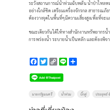
ระวังสถานการณ์น้ำท่วมฉับพลัน น้ำป่าไหลห
อย่างใกล้ชิด เตรียมเครื่องจักรกล สาธารณภัย
ต้องวางจุดในพื้นที่ๆมีความเสี่ยงสูงเพื่อที่จะ
ขณะเดียวกันได้ให้ทางสำนักงานทรัพยากรน้
การพร่องน้ำ ระบายน้ำเป็นหลัก และต้องพิจาร
F
T
C
Li
S
ac
wi
o
n
h
e
tt
p
e
ar
b
er
y
e
o
Li
Tags
นายกรัฐมนตรี
น้ำท่วม
บิ๊กตู่
ประยุทธ์ 
o
n
k
k