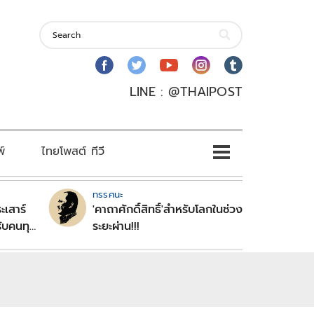
LINE : @THAIPOST
พ์
ไทยโพสต์ ทีวี
ทรรศนะ
ะเสาร์
'คาถาศักดิ์สิทธิ์'สำหรับโลกในช่วง
ับคนทุก
ระยะผ่าน!!!