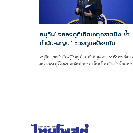
'อนุทิน' จ่อลงดูที่เกิดเหตุกราดยิง ย้ำ
'กำนัน-ผญบ.' ช่วยดูแลป้องกัน
'อนุทิน' ยกกำนัน-ผู้ใหญ่บ้าน สำคัญต่อการบริหาร ชี้เหต
สลดนนทบุรีในฐานะนักปกครองต้องป้องกัน ย้ำห้ามพก
ล้อมคอกแล้วแต่ยังเล็ดลอดได้ ขอร่วมมือดูแลพื้นที่เข้ม
เตรียมรุดลงดูที่เกิดเหตุ