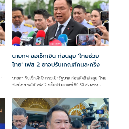
ถูกโยกไปที่อื่น เตรียมหางบทำถนนให้สูงขึ้นบรรเทาความ
เดือดร้อน
นายกฯ ขอเช็กเงิน ก่อนลุย 'ไทยช่วย
ไทย' เฟส 2 อาจปรับเกณฑ์คนละครึ่ง
นายกฯ รับเช็กเงินในกระเป๋ารัฐบาล ก่อนตัดสินใจลุย 'ไทย
ก
ช่วยไทย พลัส' เฟส 2 หรือปรับเกณฑ์ 50:50 สวนคน
วิจารณ์ปมเป็นภาระประชาชน ชี้การค้า-จีดีพี พุ่งไม่พูดถึง
ยันสถานะคลังยังแข็งแรง