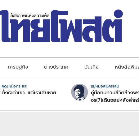
เศรษฐกิจ
ต่างประเทศ
บันเทิง
หนังสือพิม
คิดเหนือกระแส
แม่หมอสมัครเล่น
ตั้งใจด่าเขา...แต่เราเสียหาย
คู่มือทบทวนชีวิตช่วงพร
จร(7)เดินถอยหลังสำหร
ลัคนาราศีตอนที่2