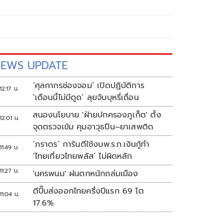
EWS UPDATE
‘ศุลกากรช่องจอม’ เปิดปฏิบัติการ
12:17 น.
‘เดือนนี้ไม่มีดูด’ ลุยจับบุหรี่เถื่อน
สนองนโยบาย 'ฝ่ายปกครองภูเก็ต' ตั้ง
12:01 น.
จุดตรวจเข้ม คุมอาวุธปืน–ยาเสพติด
‘ภราดร’ การันตีใช้งบพ.ร.ก.เงินกู้ทำ
11:49 น.
‘ไทยเที่ยวไทยพลัส’ ไม่ผิดหลัก
11:27 น.
'นครพนม' ฝนตกหนักถล่มเมือง
ตีปี๊บส่งออกไทยครึ่งปีแรก 69 โต
11:04 น.
17.6%