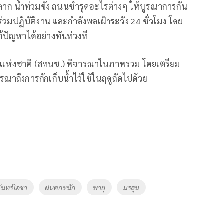
ลาก น้ำท่วมขัง ถนนชำรุดอะไรต่างๆ ให้บูรณาการกัน
ร่วมปฏิบัติงาน และกำลังพลเฝ้าระวัง 24 ชั่วโมง โดย
แก้ปัญหาได้อย่างทันท่วงที
ำแห่งชาติ (สทนช.) พิจารณาในภาพรวม โดยเตรียม
ณาถึงการกักเก็บน้ำไว้ใช้ในฤดูถัดไปด้วย
จันทร์โอชา
ฝนตกหนัก
พายุ
มรสุม