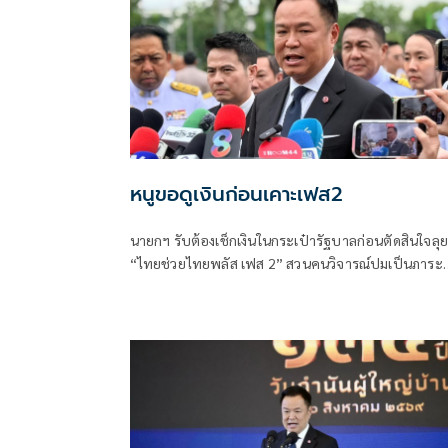
หนูขอดูเงินก่อนเคาะเฟส2
นายกฯ รับต้องเช็กเงินในกระเป๋ารัฐบาลก่อนตัดสินใจลุย
“ไทยช่วยไทยพลัส เฟส 2” สวนคนวิจารณ์ปมเป็นภาระ
ประชาชน ชี้การค้า-จีดีพีพุ่งไม่พูดถึง “ศุภจี” รอถก “เอ
นิติ” ดันไทยเที่ยวไทยพลัสหรือไม่