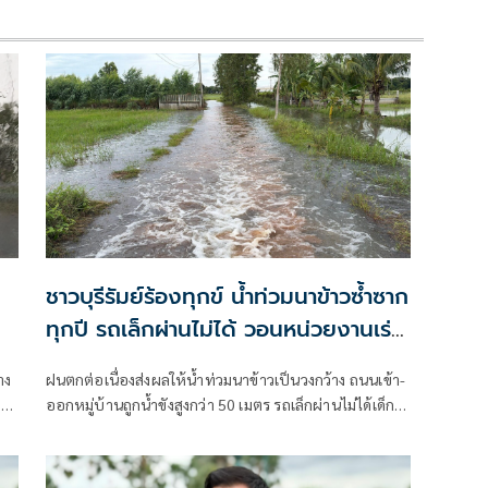
ชาวบุรีรัมย์ร้องทุกข์ น้ำท่วมนาข้าวซ้ำซาก
ทุกปี รถเล็กผ่านไม่ได้ วอนหน่วยงานเร่ง
แก้ไข
าง
ฝนตกต่อเนื่องส่งผลให้น้ำท่วมนาข้าวเป็นวงกว้าง ถนนเข้า-
ะ
ออกหมู่บ้านถูกน้ำขังสูงกว่า 50 เมตร รถเล็กผ่านไม่ได้เด็ก
คนชรา ผู้พิการเดือดร้อน ชาวบ้านเผยเป็นปัญหาซ้ำซาก
มาหลายปีวอนหน่วยงานที่เกี่ยวข้องแก้ไข ขณะ อบต.เคย
เสนอของบมาวางบล็อกคอนเวิร์สแก้ปัญหาระยะยาว แต่