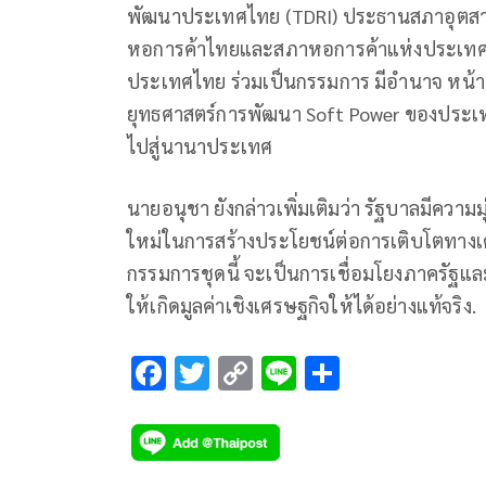
พัฒนาประเทศไทย (TDRI) ประธานสภาอุต
หอการค้าไทยและสภาหอการค้าแห่งประเทศไท
ประเทศไทย ร่วมเป็นกรรมการ มีอำนาจ หน้
ยุทธศาสตร์การพัฒนา Soft Power ของประเท
ไปสู่นานาประเทศ
นายอนุชา ยังกล่าวเพิ่มเติมว่า รัฐบาลมีความมุ
ใหม่ในการสร้างประโยชน์ต่อการเติบโตทาง
กรรมการชุดนี้ จะเป็นการเชื่อมโยงภาครัฐแล
ให้เกิดมูลค่าเชิงเศรษฐกิจให้ได้อย่างแท้จริง.
F
T
C
Li
S
ac
wi
o
n
h
e
tt
p
e
ar
b
er
y
e