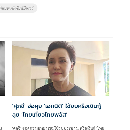
พัฒนพงษ์ พันธ์มีเชาว์
'ศุภจี' จ่อคุย 'เอกนิติ' ใช้งบหรือเงินกู้
ลุย 'ไทยเที่ยวไทยพลัส'
น
'ศุภจี' ขอดูความเหมาะสมใช้งบประมาณ หรือเงินกู้ 'ไทย