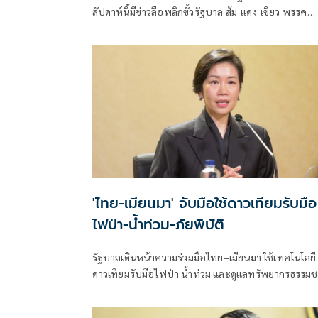
สัปดาห์นี้มีข่าวลือพลิกขั้วรัฐบาล ส้ม-แดง-เขียว พรรค
ประชาชน พรรคเพื่อไทย และพรรคกล้าธรรม จับมือกั
'ไทย-เมียนมา' จับมือใช้ดาวเทียมรับมือ
ไฟป่า-น้ำท่วม-ภัยพิบัติ
รัฐบาลเดินหน้าความร่วมมือไทย–เมียนมา ใช้เทคโนโลยี
ดาวเทียมรับมือไฟป่า น้ำท่วม และดูแลทรัพยากรธรรมช
ชายแดน ยกระดับการจัดการภัยพิบัติและสิ่งแวดล้อมร่ว
กัน