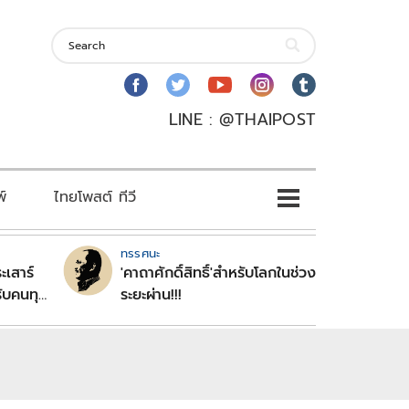
LINE : @THAIPOST
พ์
ไทยโพสต์ ทีวี
ทรรศนะ
ะเสาร์
'คาถาศักดิ์สิทธิ์'สำหรับโลกในช่วง
ับคนทุก
ระยะผ่าน!!!