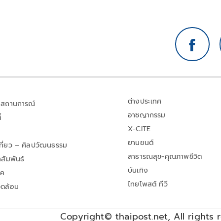
ต่างประเทศ
สถานการณ์
อาชญากรรม
้
X-CITE
ยานยนต์
เที่ยว – ศิลปวัฒนธรรม
สาธารณสุข-คุณภาพชีวิต
สัมพันธ์
บันเทิง
าค
ไทยโพสต์ ทีวี
วดล้อม
Copyright© thaipost.net, All rights 