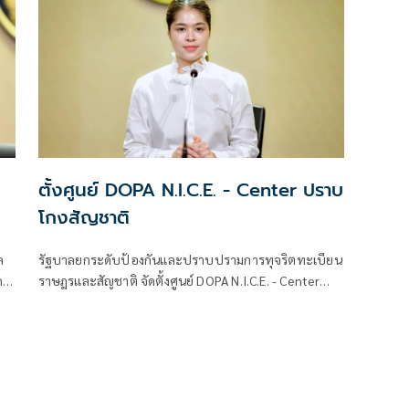
ตั้งศูนย์ DOPA N.I.C.E. - Center ปราบ
โกงสัญชาติ
ล
รัฐบาลยกระดับป้องกันและปราบปรามการทุจริตทะเบียน
ด
ราษฎรและสัญชาติ จัดตั้งศูนย์ DOPA N.I.C.E. - Center
บูรณาการกระบวนการยุติธรรมและภาคีเครือข่าย