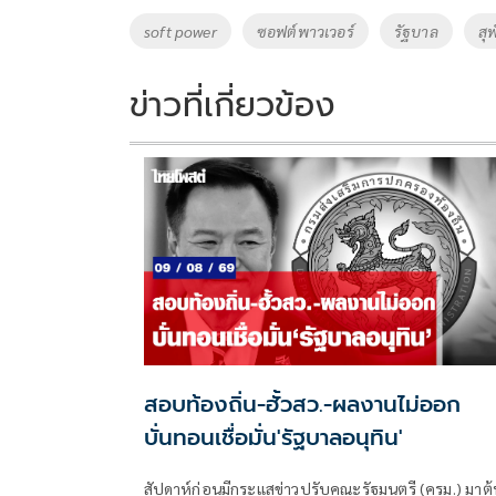
o
Li
Tags
soft power
ซอฟต์พาวเวอร์
รัฐบาล
สุ
o
n
k
k
ข่าวที่เกี่ยวข้อง
สอบท้องถิ่น-ฮั้วสว.-ผลงานไม่ออก
บั่นทอนเชื่อมั่น'รัฐบาลอนุทิน'
สัปดาห์ก่อนมีกระแสข่าวปรับคณะรัฐมนตรี (ครม.) มาต้