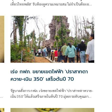
เที่ยวไทยพลัส' รับต้องดูความเหมาะสม ไม่จำเป็นต้องออก
น
พร้อม 'ไทยช่วยไทยพลัส'
เร่ง กฟภ. ขยายเขตไฟฟ้า 'ปราสาทตา
ควาย-เนิน 350' เสร็จต้นปี 70
รัฐบาลสั่งการ กฟภ. เร่งขยายเขตไฟฟ้า 'ปราสาทตาควาย-
าติ
เนิน 350' ให้แล้วเสร็จภายในต้นปี 70 มุ่งยกระดับคุณภาพ
ม
ชีวิตและขวัญกำลังพลแนวหน้า เสริมสร้างความมั่นคง
ชายแดน