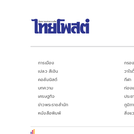
การเมือง
กรอง
เปลว สีเงิน
วาไรตี
คอลัมนิสต์
กีฬา
บทความ
ท่อง
เศรษฐกิจ
ประชา
ข่าวพระราชสำนัก
ภูมิภ
หนังสือพิมพ์
สิ่งแ