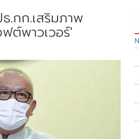
 ปธ.กก.เสริมภาพ
ฟต์พาวเวอร์'
N