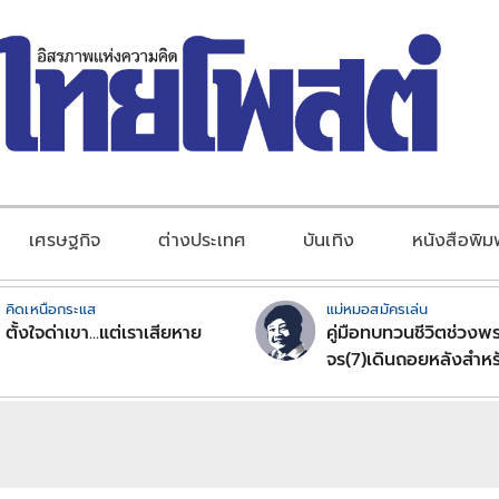
เศรษฐกิจ
ต่างประเทศ
บันเทิง
หนังสือพิม
คิดเหนือกระแส
แม่หมอสมัครเล่น
ตั้งใจด่าเขา...แต่เราเสียหาย
คู่มือทบทวนชีวิตช่วงพร
จร(7)เดินถอยหลังสำหร
ลัคนาราศีตอนที่2