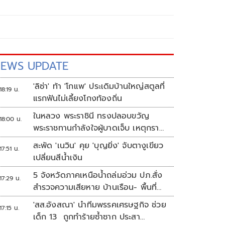
EWS UPDATE
'ลิซ่า' ท้า 'โกแพ' ประเดิมบ้านใหญ่สตูลที่
18:19 น.
แรกฟันไม่เลี้ยงโกงท้องถิ่น
ในหลวง พระราชินี ทรงปลอบขวัญ
18:00 น.
พระราชทานกำลังใจผู้บาดเจ็บ เหตุกราด
ยิง รร.เทพศิรินทร์นนทบุรี
สะพัด 'เนวิน' คุย 'บุญยิ่ง' จับตางูเขียว
17:51 น.
เปลี่ยนสีน้ำเงิน
5 จังหวัดภาคเหนือน้ำถล่มอ่วม ปภ.สั่ง
17:29 น.
สำรวจความเสียหาย บ้านเรือน- พื้นที่
เกษตร
'สส.อังสณา' นำทีมพรรคเศรษฐกิจ ช่วย
17:15 น.
เด็ก 13 ถูกทำร้ายซ้ำซาก ประสา