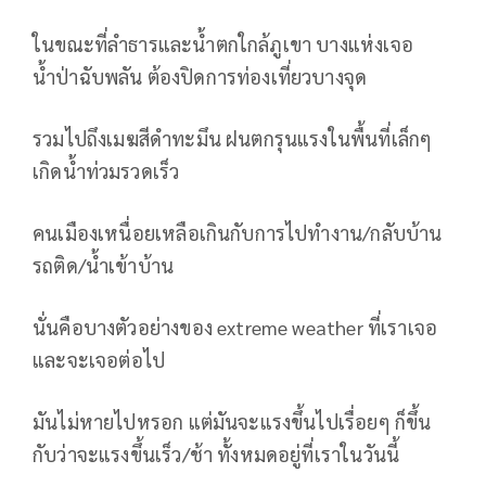
ในขณะที่ลำธารและน้ำตกใกล้ภูเขา บางแห่งเจอ
น้ำป่าฉับพลัน ต้องปิดการท่องเที่ยวบางจุด
รวมไปถึงเมฆสีดำทะมึน ฝนตกรุนแรงในพื้นที่เล็กๆ
เกิดน้ำท่วมรวดเร็ว
คนเมืองเหนื่อยเหลือเกินกับการไปทำงาน/กลับบ้าน
รถติด/น้ำเข้าบ้าน
นั่นคือบางตัวอย่างของ extreme weather ที่เราเจอ
และจะเจอต่อไป
มันไม่หายไปหรอก แต่มันจะแรงขึ้นไปเรื่อยๆ ก็ขึ้น
กับว่าจะแรงขึ้นเร็ว/ช้า ทั้งหมดอยู่ที่เราในวันนี้