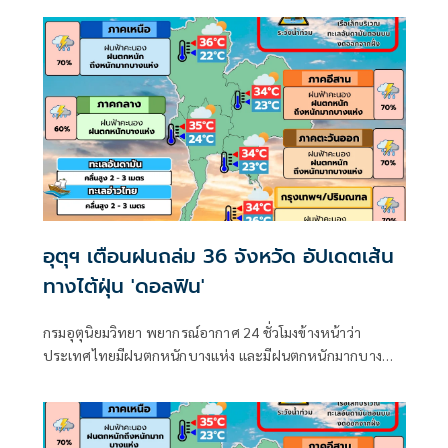
มากบริเวณประเทศไทย
อุตุฯ เตือนฝนถล่ม 36 จังหวัด อัปเดตเส้น
ทางไต้ฝุ่น 'ดอลฟิน'
กรมอุตุนิยมวิทยา พยากรณ์อากาศ 24 ชั่วโมงข้างหน้าว่า
ประเทศไทยมีฝนตกหนักบางแห่ง และมีฝนตกหนักมากบาง
พื้นที่ในภาคเหนือ ภาคตะวันออกเฉียงเหนือ และภาคตะวันออก