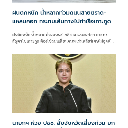
ฝนตกหนัก น้ำหลากท่วมถนนสายตราด-
แหลมศอก กระทบเส้นทางไปท่าเรือเกาะกูด
ฝนตกหนัก น้ำหลากท่วมถนนสายตราด-แหลมศอก กระทบ
สัญจรไปเกาะกูด ต้องใช้ถนนเลี่ยง,จนท.เร่งเคลียร์เศษไม้อุดตัน
ท่อ ชาวบ้านห้วงน้ำขาววอน เร่งแก้ไข หลังน้ำท่วมซ้ำซาก
นายกฯ ห่วง ปชช. สั่งจังหวัดเสี่ยงท่วม ยก