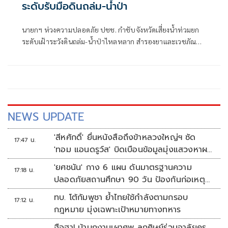
ระดับรับมือดินถล่ม-น้ำป่า
นายกฯ ห่วงความปลอดภัย ปชช. กำชับจังหวัดเสี่ยงน้ำท่วมยก
ระดับเฝ้าระวังดินถล่ม-น้ำป่าไหลหลาก สำรองยาและเวชภัณฑ์
ไม่น้อยกว่า 72 ชม. ดูแลผู้ป่วยกลุ่มเปราะบางใกล้ชิด
NEWS UPDATE
'สีหศักดิ์' ยื่นหนังสือถึงข้าหลวงใหญ่ฯ ซัด
17:47 น.
'ทอม แอนดรูว์ส' บิดเบือนข้อมูลมุ่งแสวงหาผล
ประโยชน์ทางการเมือง
'ยศชนัน' กาง 6 แผน ดันมาตรฐานความ
17:18 น.
ปลอดภัยสถานศึกษา 90 วัน ป้องกันก่อเหตุ
รุนแรง
ทบ. โต้กัมพูชา ย้ำไทยใช้กำลังตามกรอบ
17:12 น.
กฎหมาย มุ่งเฉพาะเป้าหมายทางทหาร
ฮือฮา! ม้าบุกงานเผาศพ ลูกศิษย์ร่วมอาลัยครู