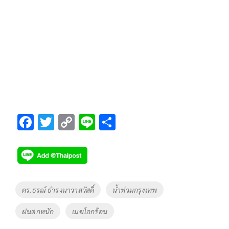
F
T
C
Li
S
ac
wi
o
n
h
e
tt
p
e
ar
b
er
y
e
o
Li
Tags
ดร.ธรณ์ ธำรงนาวาสวัสดิ์
น้ำท่วมกรุงเทพ
o
n
ฝนตกหนัก
เมฆโลกร้อน
k
k