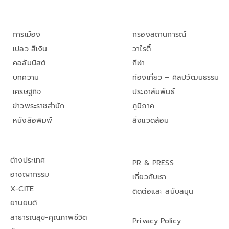
การเมือง
กรองสถานการณ์
เปลว สีเงิน
วาไรตี้
คอลัมนิสต์
กีฬา
บทความ
ท่องเที่ยว – ศิลปวัฒนธรรม
เศรษฐกิจ
ประชาสัมพันธ์
ข่าวพระราชสำนัก
ภูมิภาค
หนังสือพิมพ์
สิ่งแวดล้อม
ต่างประเทศ
PR & PRESS
อาชญากรรม
เกี่ยวกับเรา
X-CITE
ติดต่อและ สนับสนุน
ยานยนต์
สาธารณสุข-คุณภาพชีวิต
Privacy Policy