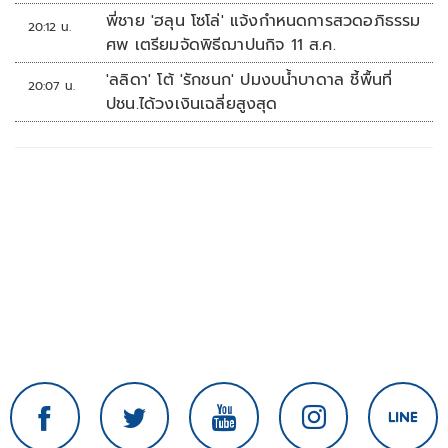
พี่ชาย 'ฮลุน โซโล่' แจ้งกำหนดการสวดอภิธรรม
20:12 น.
ศพ เตรียมจัดพิธีฌาปนกิจ 11 ส.ค.
'ลลิดา' โต้ 'รักชนก' ปมงบน้ำบาดาล ชี้พื้นที่
20:07 น.
ปชน.ได้วงเงินเฉลี่ยสูงสุด