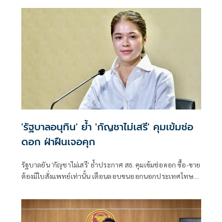
'รัฐบาลอนุทิน' ย้ำ 'กัญชาไม่เสรี' คุมเข้มช่อ
ดอก ฝ่าฝืนเจอคุก
รัฐบาลยัน 'กัญชาไม่เสรี' ย้ำประกาศ สธ. คุมเข้มช่อดอก ซื้อ-ขาย
ต้องมีใบสั่งแพทย์เท่านั้น เตือนลอบขนออกนอกประเทศโทษ
หนัก จำคุก 10 ปี ปรับ 4 เท่า