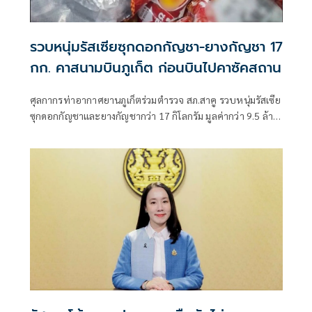
รวบหนุ่มรัสเซียซุกดอกกัญชา-ยางกัญชา 17
กก. คาสนามบินภูเก็ต ก่อนบินไปคาซัคสถาน
ศุลกากรท่าอากาศยานภูเก็ตร่วมตำรวจ สภ.สาคู รวบหนุ่มรัสเซีย
ซุกดอกกัญชาและยางกัญชากว่า 17 กิโลกรัม มูลค่ากว่า 9.5 ล้าน
บาท คาสนามบินภูเก็ต ขณะเตรียมบินไปประเทศคาซัคสถาน