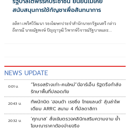
รัฐบาลโต้พรรคประชาชน ยืนยันไม่เคย
สนับสนุนการใช้กัญชาเพื่อสันทนาการ
ลลิดา เพริศวิวัฒนา รองโฆษกประจำสำนักนายกรัฐมนตรี กล่าว
ถึงกรณี นายณัฐพงษ์ ปัญญาวุฒิ วิพากษ์วิจารณ์รัฐบาลและ
พรรคภูมิใจไทยเกี่ยวกับนโยบายกัญชา ว่า รัฐบาลรับฟังทุกข้อ
เสนอแนะด้วยความเคารพ แต่ในหลายประเด็นอาจยังไม่
สะท้อนข้อเท็จจริงและพัฒนาการของการดำเนินงานในปัจจุบัน
ประเด็นแรกที่ต้องทำความเข้าใจคือ การลักลอบขนกัญชาออก
นอกประเทศเป็นการกระทำผิดกฎหมาย
NEWS UPDATE
“โครงสร้างเก่า-คนใหม่”บีอาร์เอ็น รัฐตรึงกำลัง
0:01 น.
รักษาพื้นที่ปลอดภัย
ทัพนักบิด 'ฮอนด้า เรซซิ่ง ไทยแลนด์' ลุ้นล่าโพ
20:43 น.
เดียม ARRC สนาม 4 ที่มัลดาลิกา
‘ศุภมาส’ สั่งเข้มตรวจคลินิกเสริมความงาม ย้ำ
20:32 น.
โฆษณาราคาต้องจ่ายจริง