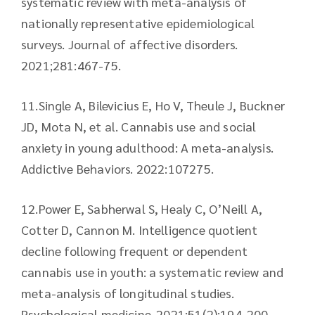
systematic review with meta-analysis of
nationally representative epidemiological
surveys. Journal of affective disorders.
2021;281:467-75.
11.​Single A, Bilevicius E, Ho V, Theule J, Buckner
JD, Mota N, et al. Cannabis use and social
anxiety in young adulthood: A meta-analysis.
Addictive Behaviors. 2022:107275.
12.​Power E, Sabherwal S, Healy C, O’Neill A,
Cotter D, Cannon M. Intelligence quotient
decline following frequent or dependent
cannabis use in youth: a systematic review and
meta-analysis of longitudinal studies.
Psychological medicine. 2021;51(2):194-200.