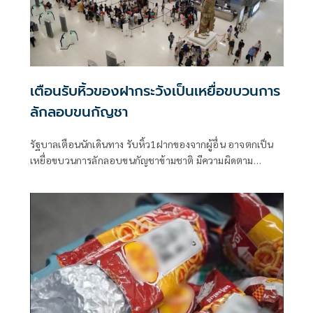
เตือนรับหิ้วของฝากระวังเป็นเหยื่อขบวนการ
ลักลอบขนกัญชา
รัฐบาลเตือนนักเดินทาง รับหิ้ว1ฝากของจากผู้อื่น อาจตกเป็น
เหยื่อขบวนการลักลอบขนกัญชาข้ามชาติ มีความผิดตาม
กฎหมายไทย-นานาชาติ โทษจำคุกสูงสุด 10 ปี