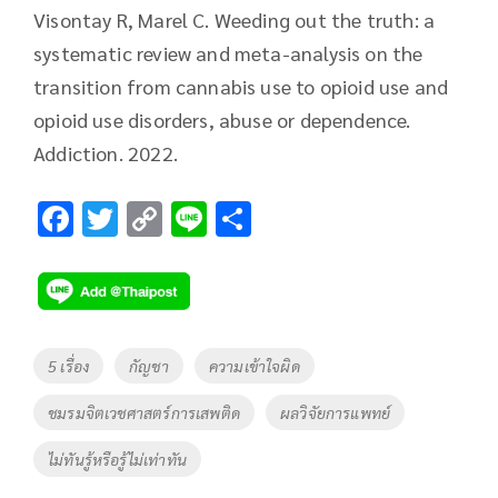
Visontay R, Marel C. Weeding out the truth: a
systematic review and meta-analysis on the
transition from cannabis use to opioid use and
opioid use disorders, abuse or dependence.
Addiction. 2022.
F
T
C
Li
S
ac
wi
o
n
h
e
tt
p
e
ar
b
er
y
e
o
Li
Tags
5 เรื่อง
กัญชา
ความเข้าใจผิด
o
n
ชมรมจิตเวชศาสตร์การเสพติด
ผลวิจัยการแพทย์
k
k
ไม่ทันรู้หรือรู้ไม่เท่าทัน