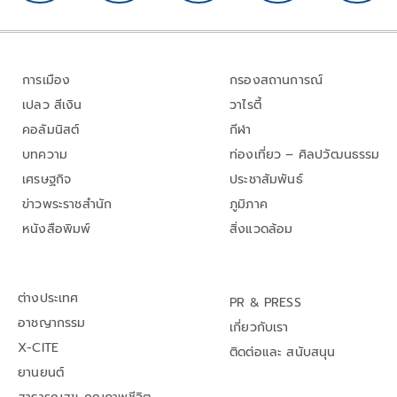
การเมือง
กรองสถานการณ์
เปลว สีเงิน
วาไรตี้
คอลัมนิสต์
กีฬา
บทความ
ท่องเที่ยว – ศิลปวัฒนธรรม
เศรษฐกิจ
ประชาสัมพันธ์
ข่าวพระราชสำนัก
ภูมิภาค
หนังสือพิมพ์
สิ่งแวดล้อม
ต่างประเทศ
PR & PRESS
อาชญากรรม
เกี่ยวกับเรา
X-CITE
ติดต่อและ สนับสนุน
ยานยนต์