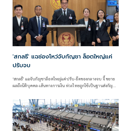
'สกลธี' แฉช่องโหว่จับกัญชา ล็อตใหญ่แค่
ปรับจบ
‘สกลธี’ แฉจับกัญชาล็อตใหญ่แค่ปรับ-ยึดของกลางจบ จี้ ขยาย
ผลถึงนิติบุคคล-เส้นทางการเงิน ห่วงไทยถูกใช้เป็นฐานส่งกัญชา
ข้ามชาติระหว่างสุญญากาศ จี้เร่ง คล