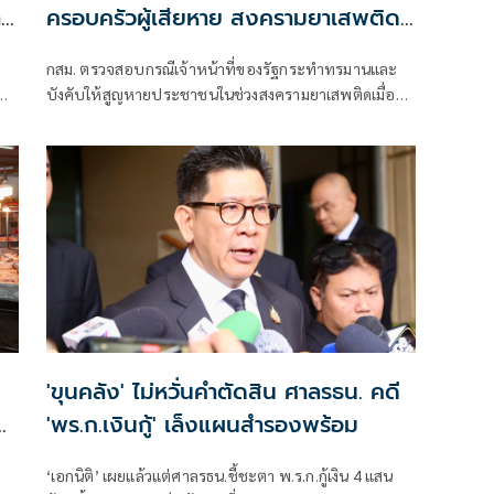
าง
ครอบครัวผู้เสียหาย สงครามยาเสพติดปี
2546
กสม. ตรวจสอบกรณีเจ้าหน้าที่ของรัฐกระทำทรมานและ
บังคับให้สูญหายประชาชนในช่วงสงครามยาเสพติดเมื่อปี
ยน
2546 ชี้ 18 ชีวิตเชียงใหม่-เชียงรายถูกอุ้มหาย-ฆ่า แนะกรม
คุ้มครองสิทธิฯ เร่งเยียวยาครอบครัวผู้เสียหาย ไม่ต้องรอ
ผลคดีอาญา พร้อมสั่งตรวจ DNA ศพนิรนาม-รื้อบันทึก
ปฏิบัติการทหารตำรวจคืนความเป็นธรรมหลังผ่านไปกว่า
2 ทศวรรษ
'ขุนคลัง' ไม่หวั่นคำตัดสิน ศาลรธน. คดี
'พร.ก.เงินกู้' เล็งแผนสำรองพร้อม
‘เอกนิติ’ เผยแล้วแต่ศาลรธน.ชี้ชะตา พ.ร.ก.กู้เงิน 4 แสน