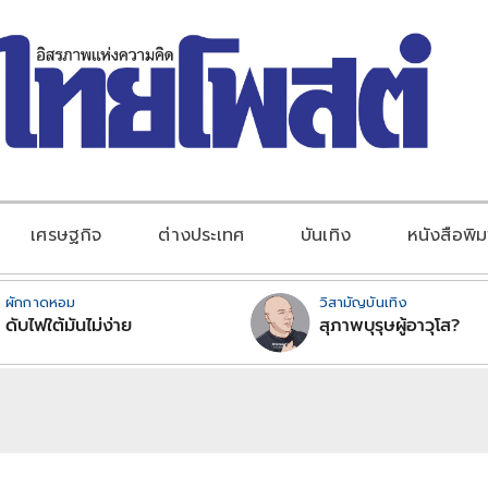
เศรษฐกิจ
ต่างประเทศ
บันเทิง
หนังสือพิม
ผักกาดหอม
วิสามัญบันเทิง
ดับไฟใต้มันไม่ง่าย
สุภาพบุรุษผู้อาวุโส?