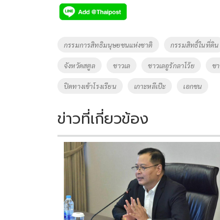
e
tt
p
e
ar
b
er
y
e
o
Li
Tags
กรรมการสิทธิมนุษยชนแห่งชาติ
กรรมสิทธิ์ในที่ดิน
o
n
จังหวัดสตูล
ชาวเล
ชาวเลอูรักลาโว้ย
ชา
k
k
ปิดทางเข้าโรงเรียน
เกาะหลีเป๊ะ
เอกชน
ข่าวที่เกี่ยวข้อง