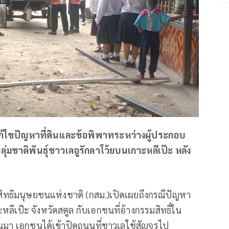
แก้ไขปัญหาที่ดินและข้อพิพาทระหว่างผู้ประกอบ
บกลุ่มชาติพันธุ์ชาวเลอูรักลาโว้ยบนเกาะหลีเป๊ะ หลัง
รสิทธิมนุษยชนแห่งชาติ (กสม.)​เปิดเผยถึงกรณีปัญหา
ลีเป๊ะ จังหวัดสตูล กับเอกชนที่อ้างกรรมสิทธิ์ใน
่ผ่านมา เอกชนได้เข้าปิดถนนที่ชาวเลใช้สัญจรไป