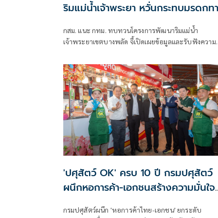
ริมแม่น้ำเจ้าพระยา หวั่นกระทบมรดกท
วัฒนธรรม
กสม. แนะ กทม. ทบทวนโครงการพัฒนาริมแม่น้ำ
เจ้าพระยาเขตบางพลัด จี้เปิดเผยข้อมูลและรับฟังความ
เห็นผู้ได้รับผลกระทบให้ครบถ้วน หลังประชาชนร้องเรี
ไม่ทราบข้อมูล หวั่นกระทบมรดกทางวัฒนธรรม
'ปศุสัตว์ OK' ครบ 10 ปี กรมปศุสัตว์
ผนึกหอการค้า-เอกชนสร้างความมั่นใจ
'ปศุสัตว์ไทยปลอดภัย ไม่แพง'
กรมปศุสัตว์ผนึก 'หอการค้าไทย-เอกชน' ยกระดับ