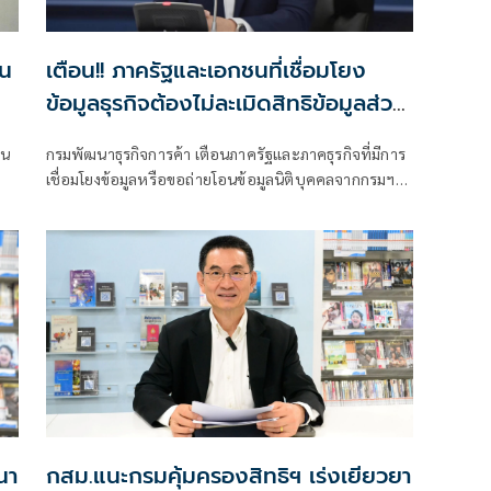
ุน
เตือน!! ภาครัฐและเอกชนที่เชื่อมโยง
ข้อมูลธุรกิจต้องไม่ละเมิดสิทธิข้อมูลส่วน
บุคคล
ชน
กรมพัฒนาธุรกิจการค้า เตือนภาครัฐและภาคธุรกิจที่มีการ
เชื่อมโยงข้อมูลหรือขอถ่ายโอนข้อมูลนิติบุคคลจากกรมฯ
ต้องไม่ละเมิดสิทธิข้อมูลส่วนบุคคล หลังพบว่ามีการนำ
ข้อมูลเผยแพร่ โดยไม่ได้รับอนุญาต เป็นการละเมิดสิทธิตาม
กฎหมาย PDPA ย้ำหากไม่ปฏิบัติตามหรือฝ่าฝืนจะมีความ
รับผิดทั้งซึ่งมีความผิดทั้งทางแพ่ง ทางอาญา และทาง
ปกครอง
นา
กสม.แนะกรมคุ้มครองสิทธิฯ เร่งเยียวยา