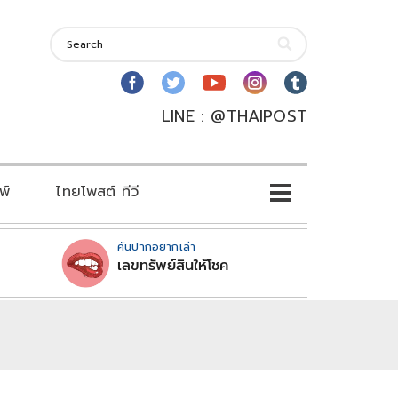
LINE : @THAIPOST
พ์
ไทยโพสต์ ทีวี
คันปากอยากเล่า
เลขทรัพย์สินให้โชค