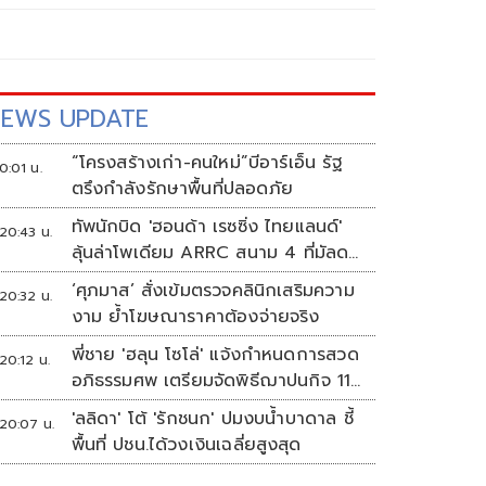
EWS UPDATE
“โครงสร้างเก่า-คนใหม่”บีอาร์เอ็น รัฐ
0:01 น.
ตรึงกำลังรักษาพื้นที่ปลอดภัย
ทัพนักบิด 'ฮอนด้า เรซซิ่ง ไทยแลนด์'
20:43 น.
ลุ้นล่าโพเดียม ARRC สนาม 4 ที่มัลดา
ลิกา
‘ศุภมาส’ สั่งเข้มตรวจคลินิกเสริมความ
20:32 น.
งาม ย้ำโฆษณาราคาต้องจ่ายจริง
พี่ชาย 'ฮลุน โซโล่' แจ้งกำหนดการสวด
20:12 น.
อภิธรรมศพ เตรียมจัดพิธีฌาปนกิจ 11
ส.ค.
'ลลิดา' โต้ 'รักชนก' ปมงบน้ำบาดาล ชี้
20:07 น.
พื้นที่ ปชน.ได้วงเงินเฉลี่ยสูงสุด