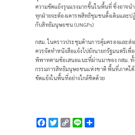
ความขัดแย้งรุนแรงมากขึ้นในพื้นที่ ซึ่งอาจน
ทุกฝ่ายจะต้องเคารพสิทธิชุมชนดั้งเดิมและป
กับสิทธิมนุษยชน (UNGPs)
กสม. ในคราวประชุมด้านการคุ้มครองและส่งเสริ
ควรจัดทำหนังสือแจ้งไปยังนายกรัฐมนตรีเพื่อส
พิพาทตามข้อเสนอแนะที่ผ่านมาของ กสม. ทั้งน
กรรมการสิทธิมนุษยชนแห่งชาติ พื้นที่ภาคใต
ขัดแย้งในพื้นที่อย่างใกล้ชิดด้วย
F
T
C
Li
S
ac
wi
o
n
h