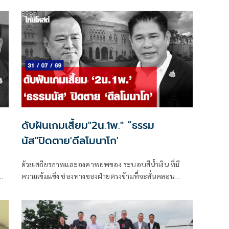
ดับฝันเกมเสี้ยม"2น.1พ." “ธรรม
นัส"ปิดตาย'ดีลโมนาโก'
ก
ด้วยเสถียรภาพและองคาพยพของ ระบอบสีน้ำเงิน ที่มี
น
ความเข้มแข็ง ช่องทางของฝ่ายตรงข้ามที่จะสั่นคลอน
รัฐบาลอนุทินได้ก็คือการทำลายความเชื่อถือต่างๆ รวมถึง
เสี้ยมให้เกิดความแตกแยก ดังที่เกิดขึ้นในยุค 3 ป. แห่ง
บูรพาพยัคฆ์ ที่เกิดความขัดแย้ง แย่งชิงอำนาจ ระหว่าง
“บิ๊กตู่” พล.อ.ประยุทธ์ จันทร์โอชา และ “บิ๊กป้อม”