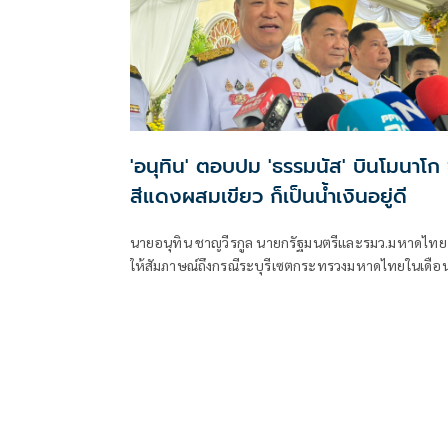
'อนุทิน' ตอบปม 'ธรรมนัส' บินโมนาโก ช
สีแดงผสมเขียว ก็เป็นน้ำเงินอยู่ดี
นายอนุทิน ชาญวีรกูล นายกรัฐมนตรีและรมว.มหาดไทย
ให้สัมภาษณ์ถึงกรณีระบุรีเซตกระทรวงมหาดไทยในเดือ
สิงหาคม จะเริ่มต้น ด้วยการโยกย้ายใช่หรือไม่ ว่า