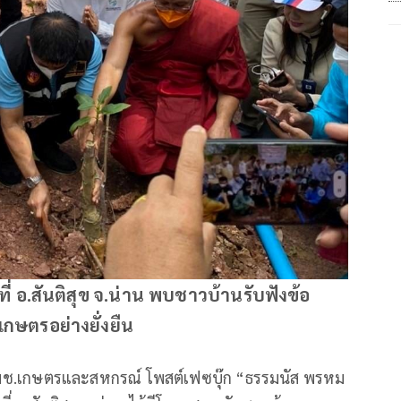
ี่ อ.สันติสุข จ.น่าน พบชาวบ้านรับฟังข้อ
กษตรอย่างยั่งยืน
รมช.เกษตรและสหกรณ์ โพสต์เฟซบุ๊ก “ธรรมนัส พรหม