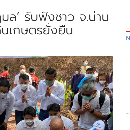
มล’ รับฟังชาว จ.น่าน
ินเกษตรยั่งยืน
N