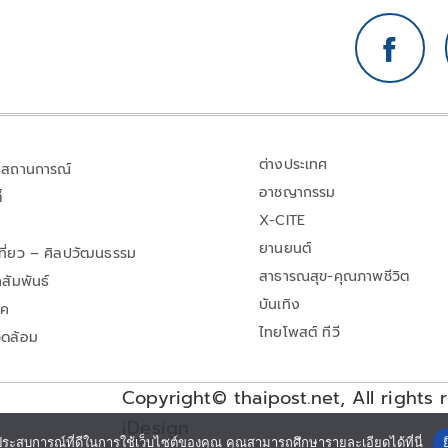
ต่างประเทศ
สถานการณ์
อาชญากรรม
้
X-CITE
ยานยนต์
เที่ยว – ศิลปวัฒนธรรม
สาธารณสุข-คุณภาพชีวิต
สัมพันธ์
บันเทิง
าค
ไทยโพสต์ ทีวี
วดล้อม
Copyright© thaipost.net, All rights 
iDesign
ประสบการณ์ที่ดีในการใช้เว็บไซต์ของคุณ คุณสามารถศึกษารายละเอียดได้ที่นี่