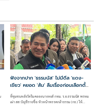
ฟังจากปาก 'ธรรมนัส' ไม่มีดีล 'แดง-
เขียว' หยอด 'ส้ม' ลืมเรื่องก่อนเลือกตั้ง
หมดแล้ว ศัตรูก็กลับมารักกันได้
น
ที่ชุมชนหลังวัดริมคลองนางหงส์ กทม. ร.อ.ธรรมนัส พรหม
เผ่า สส.บัญชีรายชื่อ หัวหน้าพรรคกล้าธรรม (กธ.) ให้
สัมภาษณ์ถึงกรณีหายหน้าห