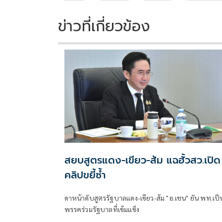
o
n
k
k
ข่าวที่เกี่ยวข้อง
สยบสูตรแดง-เขียว-ส้ม แฉฮั้วสว.เปิด
คลิปขยี้ซ้ำ
ดาหน้าดับสูตรรัฐบาลแดง-เขียว-ส้ม "อ.เชน" ยัน พท.เป็
พรรคร่วมรัฐบาลที่เข้มแข็ง