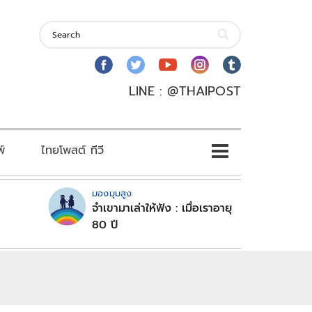
LINE : @THAIPOST
พ์
ไทยโพสต์ ทีวี
มองมุมสูง
จำเขามาเล่าให้ฟัง : เมื่อเราอายุ
80 ปี