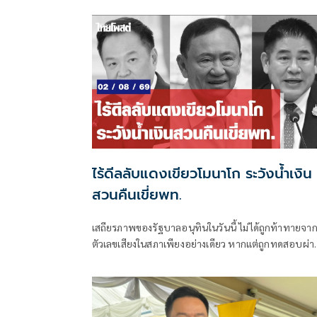
ไร้ดีลลับแดงเขียวโมนาโก ระวังน้ำเงิน
สวนคืนเขี่ยพท.
เสถียรภาพของรัฐบาลอนุทินในวันนี้ ไม่ได้ถูกท้าทายจา
ตัวเลขเสียงในสภาเพียงอย่างเดียว หากแต่ถูกทดสอบผ่า
“สงครามข่าวลือ” และความพยายามสร้างภาพความ
แตกแยกภายในเครือข่ายอำนาจของพรรคภูมิใจไทย