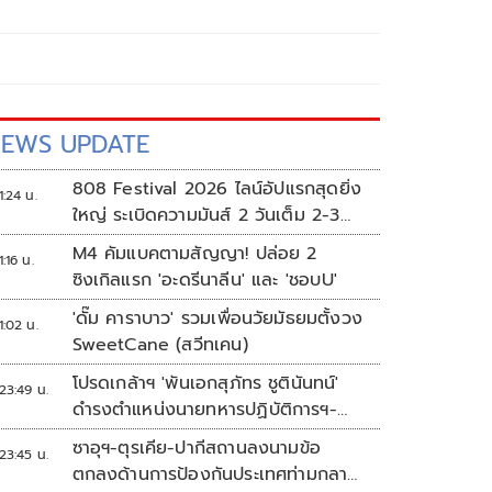
EWS UPDATE
808 Festival 2026 ไลน์อัปแรกสุดยิ่ง
1:24 น.
ใหญ่ ระเบิดความมันส์ 2 วันเต็ม 2-3
ต.ค.นี้
M4 คัมแบคตามสัญญา! ปล่อย 2
1:16 น.
ซิงเกิลแรก 'อะดรีนาลีน' และ 'ชอบU'
'ดั๊ม คาราบาว' รวมเพื่อนวัยมัธยมตั้งวง
1:02 น.
SweetCane (สวีทเคน)
โปรดเกล้าฯ 'พันเอกสุภัทร ชูตินันทน์'
23:49 น.
ดำรงตำแหน่งนายทหารปฏิบัติการฯ-
พระราชทานยศ 'พลตรี'
ซาอุฯ-ตุรเคีย-ปากีสถานลงนามข้อ
23:45 น.
ตกลงด้านการป้องกันประเทศท่ามกลาง