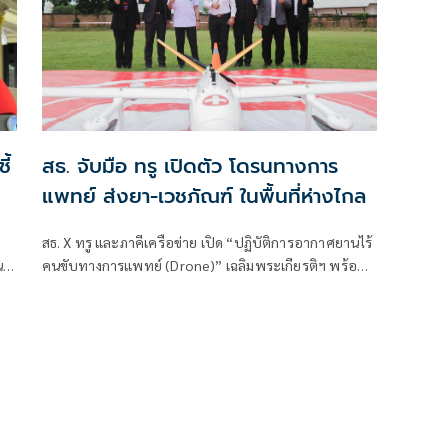
พล.อ.ประวิตร วงษ์สุวรรณ
ี้
สธ. จับมือ ทรู เปิดตัว โดรนทางการ
แพทย์ ส่งยา-เวชภัณฑ์ ในพื้นที่ห่างไกล
สธ. X ทรู และภาคีเครือข่าย เปิด “ปฏิบัติการอากาศยานไร้
น
คนขับทางการแพทย์ (Drone)” เฉลิมพระเกียรติฯ พร้อม
เปิดตัวนวัตกรรม SkyBridge แพลตฟอร์มขนส่งทางอากาศ
อัตโนมัติครั้งแรกของไทย ปูทางพลิกโฉมโลจิสติกส์
สาธารณสุขทั่วประเทศ ประเดิมบินโดรนส่งยา-เวชภัณฑ์
พื้นที่ดอยสูงเมืองน่าน