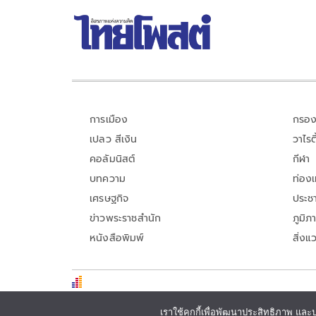
การเมือง
กรอง
เปลว สีเงิน
วาไรตี
คอลัมนิสต์
กีฬา
บทความ
ท่อง
เศรษฐกิจ
ประชา
ข่าวพระราชสำนัก
ภูมิภ
หนังสือพิมพ์
สิ่งแ
เราใช้คุกกี้เพื่อพัฒนาประสิทธิภาพ และ