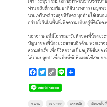
เผ่า” ระบุว่า ผมมีโอกาสมาพบปะกับชาวบ้านที
ท่าน อธิบดีกรมพัฒนาที่ดิน นางสาว เบญจพ
นายเทวินทร์ รวมสุขนิรันดร ทุกท่านได้เสนอ
อย่างยั่งยืนในพื้นที่เพื่อความเป็นอยู่ที่ดีมั
นอกจากผมที่มีโอกาสมารับฟังของพี่น้องประช
ปัญหาของพี่น้องประชาชนอีกด้วย พวกเราจะ
ความสำเร็จ เพื่อชีวิตความเป็นอยู่ที่ดีขึ้
ได้ร่วมปลูกป่าเพื่อเป็นที่พักพิงและใช้สอ
F
T
C
Li
S
ac
wi
o
n
h
e
tt
p
e
ar
b
er
y
e
o
Li
Tags
จ.น่าน
ดร.นฤมล
ธรรมนัส
พัฒนาพื้นที