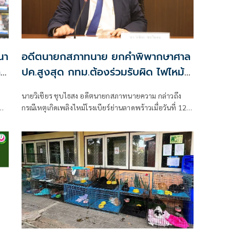
นา
อดีตนายกสภาทนาย ยกคำพิพากษาศาล
าง
ปค.สูงสุด กทม.ต้องร่วมรับผิด ไฟไหม้
โรงเบียร์ลาดพร้าว
นายวิเชียร ชุบไธสง อดีตนายกสภาทนายความ กล่าวถึง
กรณีเหตุเกิดเพลิงไหม้โรงเบียร์ย่านลาดพร้าวเมื่อวันที่ 12
ยน
กรกฎาคม 2569 จนถึงขณะนี้ทำให้มียอดผู้เสียชีวิตแล้ว
เกือบ 30 คน การที่เกิดเพลิงไหม้ครั้งนี้ไม่ใช่โศกนาฏกรรมที่
สลดสยองครั้งแรกของประเทศไทย แต่เคยเกิดมีขึ้นมาแล้ว
จากกรณีเพลิงไหม้พับดังย่านสุขุมวิท และหากหน่วยงานที่
เกี่ยวข้องยังขาดมาตรการป้องกันและการ