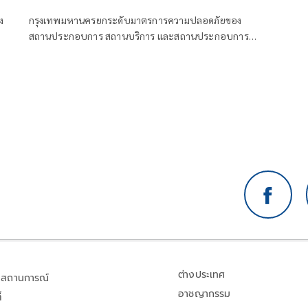
ง
กรุงเทพมหานครยกระดับมาตรการความปลอดภัยของ
สถานประกอบการ สถานบริการ และสถานประกอบการ
คล้ายสถานบริการทั่วกรุง ตามข้อสั่งการของนายชัชชาติ
สิทธิพันธุ์ ผู้ว่าราชการกรุงเทพมหานคร โดยกำชับให้เจ้า
หน้าที่สำนักงานเขตทั้ง 50 เขต บูรณาการทำงานร่วมกับ
เจ้าหน้าที่ตำรวจ เปิดปฏิบัติการเชิงรุกตรวจเอกซเรย์อย่าง
เข้มงวด
ต่างประเทศ
สถานการณ์
อาชญากรรม
้