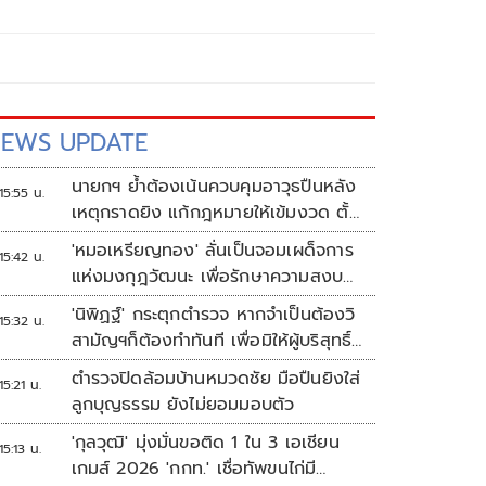
EWS UPDATE
นายกฯ ย้ำต้องเน้นควบคุมอาวุธปืนหลัง
15:55 น.
เหตุกราดยิง แก้กฎหมายให้เข้มงวด ตั้ง
ด่านตรวจเพิ่ม
'หมอเหรียญทอง' ลั่นเป็นจอมเผด็จการ
15:42 น.
แห่งมงกุฎวัฒนะ เพื่อรักษาความสงบ
ปลอดภัยภายในรพ.
'นิพิฏฐ์' กระตุกตำรวจ หากจำเป็นต้องวิ
15:32 น.
สามัญฯก็ต้องทำทันที เพื่อมิให้ผู้บริสุทธิ์
เสียชีวิตเพิ่ม
ตำรวจปิดล้อมบ้านหมวดชัย มือปืนยิงใส่
15:21 น.
ลูกบุญธรรม ยังไม่ยอมมอบตัว
'กุลวุฒิ' มุ่งมั่นขอติด 1 ใน 3 เอเชียน
15:13 น.
เกมส์ 2026 'กกท.' เชื่อทัพขนไก่มี