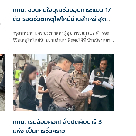
กทม. ชวนคนใจบุญช่วยอุปการะแมว 17
ตัว รอดชีวิตเหตุไฟไหม้ย่านสำเหร่ สุด
ม
สลดแมวตายมากถึง 73 ตัว
กรุงเทพมหานคร ประกาศหาผู้อุปการะแมว 17 ตัว รอด
ชีวิตเหตุไฟไหม้บ้านย่านสำเหร่ ติดต่อได้ที่ บ้านน้องหมา
น้องแมวประเวศ โทร 02-328-7460 หรือเฟซบุ๊ก BKK
Adopter
กทม. เริ่มล้อมคอก! สั่งปิดผับบาร์ 3
แห่ง เป็นการชั่วคราว