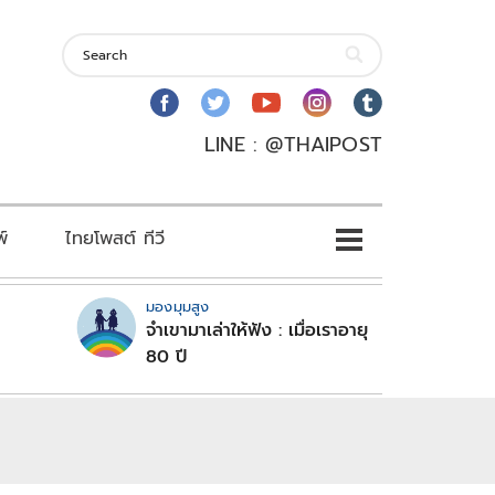
LINE : @THAIPOST
พ์
ไทยโพสต์ ทีวี
มองมุมสูง
จำเขามาเล่าให้ฟัง : เมื่อเราอายุ
80 ปี