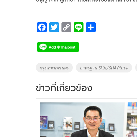
F
T
C
Li
S
ac
wi
o
n
h
e
tt
p
e
ar
b
er
y
e
o
Li
Tags
กรุงเทพมหานคร
มาตรฐาน SHA /SHA Plus+
o
n
k
k
ข่าวที่เกี่ยวข้อง