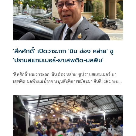
'สีหศักดิ์' เปิดวาระถก 'มิน อ่อง หล่าย' ชู
'ปราบสแกมเมอร์-ยาเสพติด-มลพิษ'
'สีหศักดิ์' เผยวาระถก 'มิน อ่อง หล่าย' ชูปราบสแกมเมอร์-ยา
เสพติด-มลพิษแม่น้ำกก หนุนสันติภาพเมียนมา ยินดี ICRC พบ
'ซูจี' มองเป็นสัญญาณดีต่อบรรยากาศการเมือง