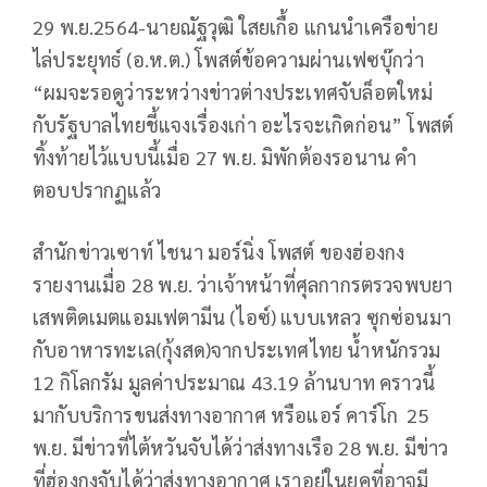
29 พ.ย.2564-นายณัฐวุฒิ ใสยเกื้อ แกนนำเครือข่าย
ไล่ประยุทธ์ (อ.ห.ต.) โพสต์ข้อความผ่านเฟซบุ๊กว่า
“ผมจะรอดูว่าระหว่างข่าวต่างประเทศจับล็อตใหม่
กับรัฐบาลไทยชี้แจงเรื่องเก่า อะไรจะเกิดก่อน” โพสต์
ทิ้งท้ายไว้แบบนี้เมื่อ 27 พ.ย. มิพักต้องรอนาน คำ
ตอบปรากฏแล้ว
สำนักข่าวเซาท์ ไชนา มอร์นิ่ง โพสต์ ของฮ่องกง
รายงานเมื่อ 28 พ.ย. ว่าเจ้าหน้าที่ศุลกากรตรวจพบยา
เสพติดเมตแอมเฟตามีน (ไอซ์) แบบเหลว ซุกซ่อนมา
กับอาหารทะเล(กุ้งสด)จากประเทศไทย น้ำหนักรวม
12 กิโลกรัม มูลค่าประมาณ 43.19 ล้านบาท คราวนี้
มากับบริการขนส่งทางอากาศ หรือแอร์ คาร์โก 25
พ.ย. มีข่าวที่ไต้หวันจับได้ว่าส่งทางเรือ 28 พ.ย. มีข่าว
ที่ฮ่องกงจับได้ว่าส่งทางอากาศ เราอยู่ในยุคที่อาจมี