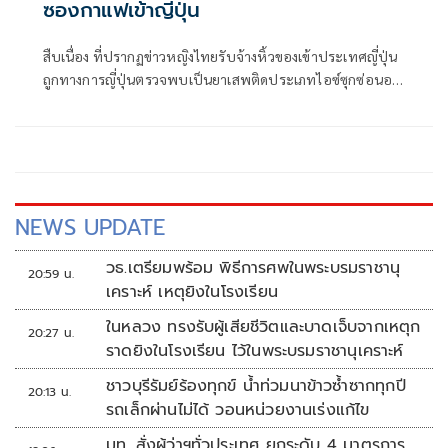
ซองกาแฟเข้าญี่ปุ่น
สืบเนื่อง ที่ปรากฏข่าวหญิงไทยรับจ้างหิ้วของเข้าประเทศญี่ปุ่น
ถูกทางการญี่ปุ่นตรวจพบเป็นยาเสพติดประเภทไอซ์ซุกซ่อนอยู่
ในซองกาแฟสำเร็จรูป พล.ต.อ.กิตติ์รัฐ พันธุ์เพ็ชร์ ผบ.ตร.,
พล.ต.อ.สำราญ นวลมา รอง ผบ.ตร. ในฐานะ ผอ.ศอ.ปส.ตร.,
พล.ต.อ.สมประสงค์ เย็นท้วม ที่ปรึกษาพิเศษ ต
NEWS UPDATE
วธ.เตรียมพร้อม พิธีการศพในพระบรมราชานุ
20:59 น.
เคราะห์ เหตุยิงในโรงเรียน
ในหลวง ทรงรับผู้เสียชีวิตและบาดเจ็บจากเหตุก
20:27 น.
ราดยิงในโรงเรียน ไว้ในพระบรมราชานุเคราะห์
ชาวบุรีรัมย์ร้องทุกข์ น้ำท่วมนาข้าวซ้ำซากทุกปี
20:13 น.
รถเล็กผ่านไม่ได้ วอนหน่วยงานเร่งแก้ไข
มท. สั่งผู้ว่าฯทั่วประเทศ ยกระดับ 4 มาตรการ