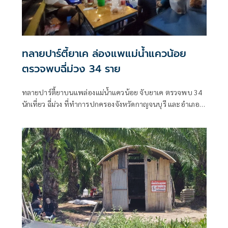
ทลายปาร์ตี้ยาเค ล่องแพแม่น้ำแควน้อย
ตรวจพบฉี่ม่วง 34 ราย
ทลายปาร์ตี้ยาบนแพล่องแม่น้ำแควน้อย จับยาเค ตรวจพบ 34
นักเที่ยว ฉี่ม่วง ที่ทำการปกครองจังหวัดกาญจนบุรี และอําเภอ
เมืองกาญจนบุรี เปิดยุทธการ 90 วัน พิทักษ์สันติราษฎร์ พิฆาต
ยาเสพติด