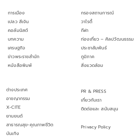
การเมือง
กรองสถานการณ์
เปลว สีเงิน
วาไรตี้
คอลัมนิสต์
กีฬา
บทความ
ท่องเที่ยว – ศิลปวัฒนธรรม
เศรษฐกิจ
ประชาสัมพันธ์
ข่าวพระราชสำนัก
ภูมิภาค
หนังสือพิมพ์
สิ่งแวดล้อม
ต่างประเทศ
PR & PRESS
อาชญากรรม
เกี่ยวกับเรา
X-CITE
ติดต่อและ สนับสนุน
ยานยนต์
สาธารณสุข-คุณภาพชีวิต
Privacy Policy
บันเทิง