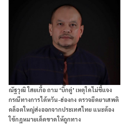
ณัฐวุฒิ ใสยเกื้อ ถาม ‘บิ๊กตู่’ เหตุใดไม่ชี้แจง
กรณีทางการไต้หวัน-ฮ่องกง ตรวจยึดยาเสพติ
ดล็อตใหญ่ส่งออกจากประเทศไทย แนะต้อง
ใช้กฎหมายเด็ดขาดให้ถูกทาง