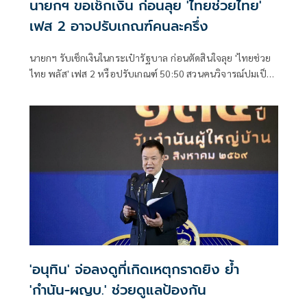
นายกฯ ขอเช็กเงิน ก่อนลุย 'ไทยช่วยไทย'
เฟส 2 อาจปรับเกณฑ์คนละครึ่ง
นายกฯ รับเช็กเงินในกระเป๋ารัฐบาล ก่อนตัดสินใจลุย 'ไทยช่วย
ไทย พลัส' เฟส 2 หรือปรับเกณฑ์ 50:50 สวนคนวิจารณ์ปมเป็น
ภาระประชาชน ชี้การค้า-จีดีพี พุ่งไม่พูดถึง ยันสถานะคลังยัง
แข็งแรง
'อนุทิน' จ่อลงดูที่เกิดเหตุกราดยิง ย้ำ
'กำนัน-ผญบ.' ช่วยดูแลป้องกัน