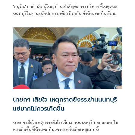
'อนุทิน' ยกกำนัน-ผู้ใหญ่บ้าน สำคัญต่อการบริหาร ชี้เหตุสลด
นนทบุรีในฐานะนักปกครองต้องป้องกัน ย้ำห้ามพกปืน ล้อม
คอกแล้วแต่ยังเล็ดลอดได้ ขอร่วมมือดูแลพื้นที่เข้ม เตรียมรุดลงดู
ที่เกิดเหตุ
นายกฯ เสียใจ เหตุกราดยิงรร.ย่านนนทบุรี
แย่มากไม่ควรเกิดขึ้น
นายกฯ เสียใจเหตุกราดยิงโรงเรียนย่านนนทบุรี บอกแย่มากไม่
ควรเกิดขึ้น ชี้ห้ามพกปืนเพราะหวั่นเกิดเหตุแบบนี้