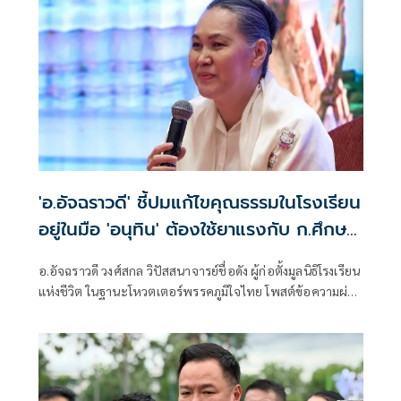
'อ.อัจฉราวดี' ชี้ปมแก้ไขคุณธรรมในโรงเรียน
อยู่ในมือ 'อนุทิน' ต้องใช้ยาแรงกับ ก.ศึกษา
เรื่องปืนแค่ปลายเหตุ
อ.อัจฉราวดี วงศ์สกล วิปัสสนาจารย์ชื่อดัง ผู้ก่อตั้งมูลนิธิโรงเรียน
แห่งชีวิต ในฐานะโหวตเตอร์พรรคภูมิใจไทย โพสต์ข้อความผ่าน
เฟซบุ๊กว่า เรียกร้องกระทรวงศึกษาเหมือนพูดกับกำแพงปูน
การแก้ไขคุณธรรมในโรงเรีบน ต้องอยู่ในมือของนายกอนุทิน