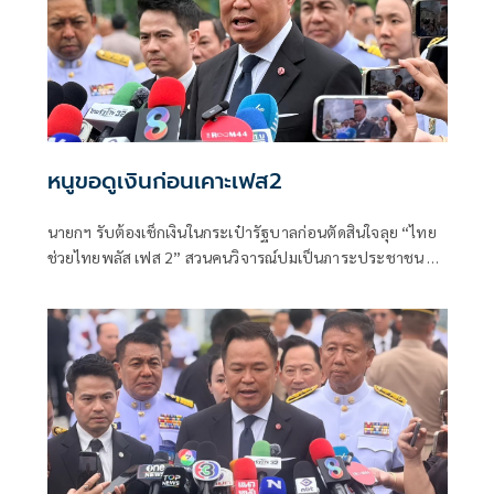
หนูขอดูเงินก่อนเคาะเฟส2
นายกฯ รับต้องเช็กเงินในกระเป๋ารัฐบาลก่อนตัดสินใจลุย “ไทย
ช่วยไทยพลัส เฟส 2” สวนคนวิจารณ์ปมเป็นภาระประชาชน ชี้
การค้า-จีดีพีพุ่งไม่พูดถึง “ศุภจี” รอถก “เอกนิติ” ดันไทยเที่ยว
ไทยพลัสหรือไม่