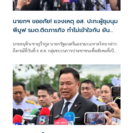
นายกฯ ขออภัย! แจงเหตุ อส. ปะทะผู้ชุมนุม
พีมูฟ รมต.ติดภารกิจ ทำไม่เข้าใจกัน ยัน
พร้อมคุยหาทางออก
นายอนุทิน ชาญวีรกูล นายกรัฐมนตรีและรมว.มหาดไทย กล่าว
ถึงกรณีที่วันที่ 6 ส.ค. กลุ่มขบวนการประชาชนเพื่อสังคมที่เป็น
ธรรม (พีมูฟ) และเครือข่ายบุกเข้าไปที่กระทรวงมหาดไทย ได้มี
การกำชับเพื่อไม่ให้เกิดการบานปลายอย่างไรหรือไม่ ว่า เมื่อวัน
ที่ 6 ส.ค.