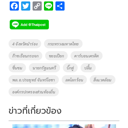
F
T
C
Li
S
ac
wi
o
n
h
e
tt
p
e
ar
b
er
y
e
o
Li
Tags
4 จังหวัดนำร่อง
กระทรวงมหาดไทย
o
n
ก๊าซเรือนกระจก
ขยะเปียก
คาร์บอนเครดิต
k
k
ชื่นชม
นายกรัฐมนตรี
บิ๊กตู่
ปลื้ม
พล.อ.ประยุทธ์ จันทร์โอชา
ลดโลกร้อน
สิ่งแวดล้อม
องค์กรปกครองส่วนท้องถิ่น
ข่าวที่เกี่ยวข้อง