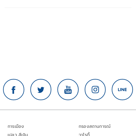
การเมือง
กรองสถานการณ์
เปลว สีเงิน
วาไรตี้