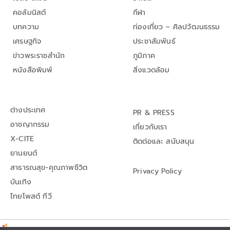
คอลัมนิสต์
กีฬา
บทความ
ท่องเที่ยว – ศิลปวัฒนธรรม
เศรษฐกิจ
ประชาสัมพันธ์
ข่าวพระราชสำนัก
ภูมิภาค
หนังสือพิมพ์
สิ่งแวดล้อม
ต่างประเทศ
PR & PRESS
อาชญากรรม
เกี่ยวกับเรา
X-CITE
ติดต่อและ สนับสนุน
ยานยนต์
สาธารณสุข-คุณภาพชีวิต
Privacy Policy
บันเทิง
ไทยโพสต์ ทีวี