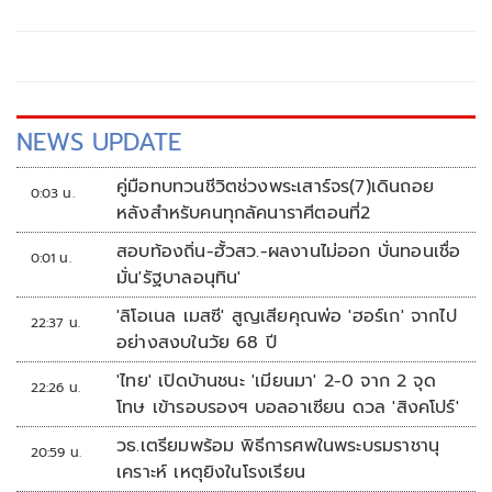
NEWS UPDATE
คู่มือทบทวนชีวิตช่วงพระเสาร์จร(7)เดินถอย
0:03 น.
หลังสำหรับคนทุกลัคนาราศีตอนที่2
สอบท้องถิ่น-ฮั้วสว.-ผลงานไม่ออก บั่นทอนเชื่อ
0:01 น.
มั่น'รัฐบาลอนุทิน'
'ลิโอเนล เมสซี' สูญเสียคุณพ่อ 'ฮอร์เก' จากไป
22:37 น.
อย่างสงบในวัย 68 ปี
'ไทย' เปิดบ้านชนะ 'เมียนมา' 2-0 จาก 2 จุด
22:26 น.
โทษ เข้ารอบรองฯ บอลอาเซียน ดวล 'สิงคโปร์'
วธ.เตรียมพร้อม พิธีการศพในพระบรมราชานุ
20:59 น.
เคราะห์ เหตุยิงในโรงเรียน