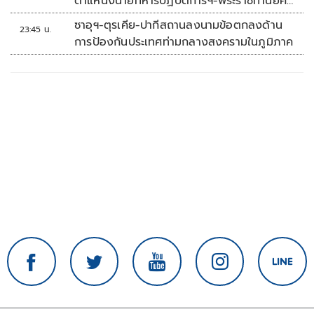
ตำแหน่งนายทหารปฏิบัติการฯ-พระราชทานยศ
'พลตรี'
ซาอุฯ-ตุรเคีย-ปากีสถานลงนามข้อตกลงด้าน
23:45 น.
การป้องกันประเทศท่ามกลางสงครามในภูมิภาค