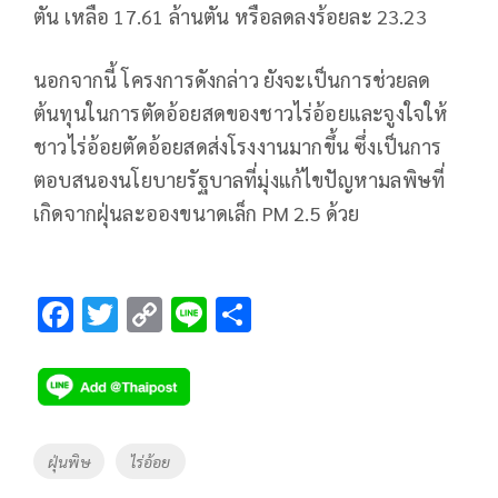
ตัน เหลือ 17.61 ล้านตัน หรือลดลงร้อยละ 23.23
นอกจากนี้ โครงการดังกล่าว ยังจะเป็นการช่วยลด
ต้นทุนในการตัดอ้อยสดของชาวไร่อ้อยและจูงใจให้
ชาวไร่อ้อยตัดอ้อยสดส่งโรงงานมากขึ้น ซึ่งเป็นการ
ตอบสนองนโยบายรัฐบาลที่มุ่งแก้ไขปัญหามลพิษที่
เกิดจากฝุ่นละอองขนาดเล็ก PM 2.5 ด้วย
F
T
C
Li
S
ac
wi
o
n
h
e
tt
p
e
ar
b
er
y
e
o
Li
Tags
ฝุ่นพิษ
ไร่อ้อย
o
n