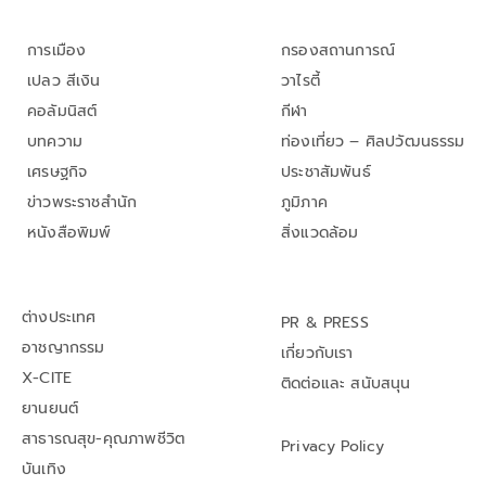
การเมือง
กรองสถานการณ์
เปลว สีเงิน
วาไรตี้
คอลัมนิสต์
กีฬา
บทความ
ท่องเที่ยว – ศิลปวัฒนธรรม
เศรษฐกิจ
ประชาสัมพันธ์
ข่าวพระราชสำนัก
ภูมิภาค
หนังสือพิมพ์
สิ่งแวดล้อม
ต่างประเทศ
PR & PRESS
อาชญากรรม
เกี่ยวกับเรา
X-CITE
ติดต่อและ สนับสนุน
ยานยนต์
สาธารณสุข-คุณภาพชีวิต
Privacy Policy
บันเทิง