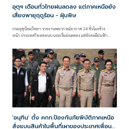
อุตุฯ เตือนทั่วไทยฝนลดลง แต่ภาคเหนือยัง
เสี่ยงพายุฤดูร้อน - ฝุ่นพิษ
กรมอุตุนิยมวิทยา รายงานพยากรณ์อากาศ 24 ชั่วโมงข้าง
หน้า ประเทศไทยตอนบนจะเริ่มฝนลดลง แต่ยังคงมีฝนฟ้า
คะนอง ลมกระโชกแรงบางแห่ง และฝนตกหนักได้บางพื้นที่
บริเวณภาคเหนือ
'อนุทิน' ตั้ง คกก.ป้องกันภัยพิบัติภาคเหนือ
สั่งแบนสินค้าในพื้นที่เผาของประเทศเพื่อน