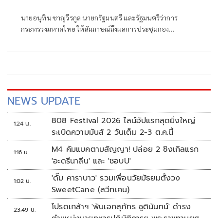
บ้าน
นายอนุทิน ชาญวีรกูล นายกรัฐมนตรี และรัฐมนตรีว่าการ
กระทรวงมหาดไทย ให้สัมภาษณ์ถึงผลการประชุมกอง
บัญชาการป้องกันและบรรเทาสาธารณภัยแห่งชาติ (บกปภ.ช.)
ว่า การลงพื้นที่ครั้งนี้เพื่อติดตามการแก้ปัญหาไฟป่า และฝุ่น
PM2.5 รวมไปถึงการป้องกันภัยแล้ง และภัยพิบัติน้ำท่วม
NEWS UPDATE
808 Festival 2026 ไลน์อัปแรกสุดยิ่งใหญ่
1:24 น.
ระเบิดความมันส์ 2 วันเต็ม 2-3 ต.ค.นี้
M4 คัมแบคตามสัญญา! ปล่อย 2 ซิงเกิลแรก
1:16 น.
'อะดรีนาลีน' และ 'ชอบU'
'ดั๊ม คาราบาว' รวมเพื่อนวัยมัธยมตั้งวง
1:02 น.
SweetCane (สวีทเคน)
โปรดเกล้าฯ 'พันเอกสุภัทร ชูตินันทน์' ดำรง
23:49 น.