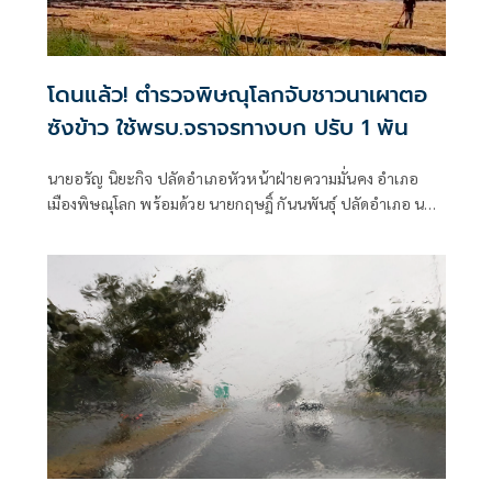
โดนแล้ว! ตำรวจพิษณุโลกจับชาวนาเผาตอ
ซังข้าว ใช้พรบ.จราจรทางบก ปรับ 1 พัน
นายอรัญ นิยะกิจ ปลัดอำเภอหัวหน้าฝ่ายความมั่นคง อำเภอ
เมืองพิษณุโลก พร้อมด้วย นายกฤษฏิ์ กันนพันธุ์ ปลัดอำเภอ นาย
จุฑาพันธุ์ วัดแพง ปลัดอำเภอ นางสาวอัจฉรา พานนาคม ปลัด
อำเภอ ได้เข้าพบ ร.ต.อ.ประสงค์ เสนอิ่น รอง.สว.(สอบสวน)
สภ.เมืองพิษณุโลก เพื่อแจ้งความร้องทุกข์ดำเนินคดี เกษตรกรจุด
ไฟเผาตอซังข้าว ควันไฟสร้างความเดือดร้อนให้แก่ประชาชน
และผู้ใช้รถใช้ถนน