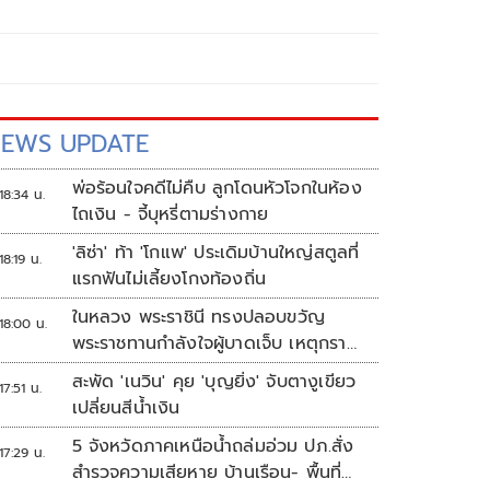
EWS UPDATE
พ่อร้อนใจคดีไม่คืบ ลูกโดนหัวโจกในห้อง
18:34 น.
ไถเงิน - จี้บุหรี่ตามร่างกาย
'ลิซ่า' ท้า 'โกแพ' ประเดิมบ้านใหญ่สตูลที่
18:19 น.
แรกฟันไม่เลี้ยงโกงท้องถิ่น
ในหลวง พระราชินี ทรงปลอบขวัญ
18:00 น.
พระราชทานกำลังใจผู้บาดเจ็บ เหตุกราด
ยิง รร.เทพศิรินทร์นนทบุรี
สะพัด 'เนวิน' คุย 'บุญยิ่ง' จับตางูเขียว
17:51 น.
เปลี่ยนสีน้ำเงิน
5 จังหวัดภาคเหนือน้ำถล่มอ่วม ปภ.สั่ง
17:29 น.
สำรวจความเสียหาย บ้านเรือน- พื้นที่