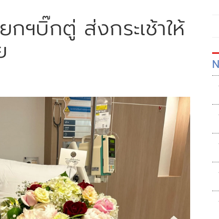
ยกฯบิ๊กตู่ ส่งกระเช้าให้
ย
N