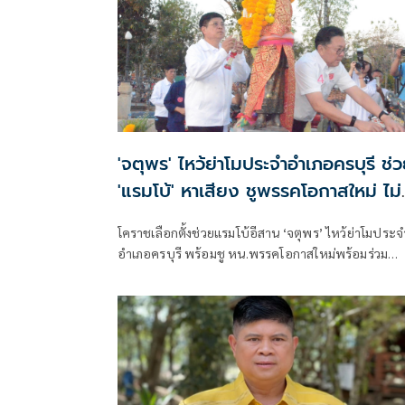
'จตุพร' ไหว้ย่าโมประจำอำเภอครบุรี ช่
'แรมโบ้' หาเสียง ชูพรรคโอกาสใหม่ ไม่
ก้าวล่วงสถาบัน
โคราชเลือกตั้งช่วยแรมโบ้อีสาน ‘จตุพร’ ไหว้ย่าโมประจ
อำเภอครบุรี พร้อมชู หน.พรรคโอกาสใหม่พร้อมร่วม
รัฐบาลกับทุกพรรคที่ไม่ก้าวล่วงสถาบัน