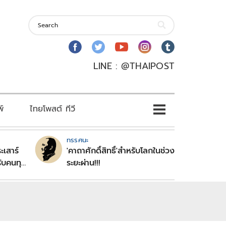
LINE : @THAIPOST
พ์
ไทยโพสต์ ทีวี
ทรรศนะ
ะเสาร์
'คาถาศักดิ์สิทธิ์'สำหรับโลกในช่วง
ับคนทุก
ระยะผ่าน!!!