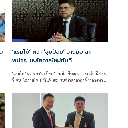
วย
‘แรมโบ้’ ผวา ‘ลุงป้อม’ วางมือ ลา
พปชร. ซบโอกาสใหม่ทันที
ำ
"แรมโบ้" ผวาข่าว"ลุงป้อม" วางมือ ยื่นขอลาออกเช้านี้ ก่อน
วิ่งซบ "โอกาสใหม่" ทันที ยอมรับกังวลกลัวถูกทิ้งกลางทาง
หลัง"พล.อ.ประวิตร"ไม่เป็นแม่ทัพนำศึกเลือกตั้ง