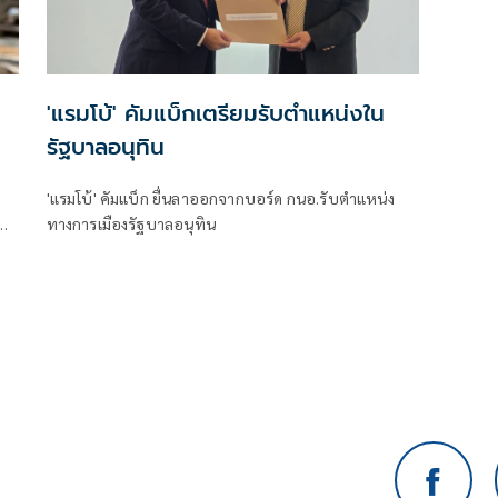
'แรมโบ้' คัมแบ็กเตรียมรับตำแหน่งใน
รัฐบาลอนุทิน
'แรมโบ้' คัมแบ็ก ยื่นลาออกจากบอร์ด กนอ.รับตำแหน่ง
ทางการเมืองรัฐบาลอนุทิน
ยม