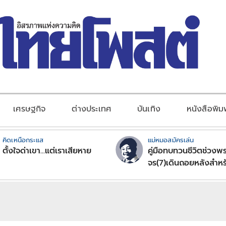
เศรษฐกิจ
ต่างประเทศ
บันเทิง
หนังสือพิม
คิดเหนือกระแส
แม่หมอสมัครเล่น
ตั้งใจด่าเขา...แต่เราเสียหาย
คู่มือทบทวนชีวิตช่วงพร
จร(7)เดินถอยหลังสำหร
ลัคนาราศีตอนที่2