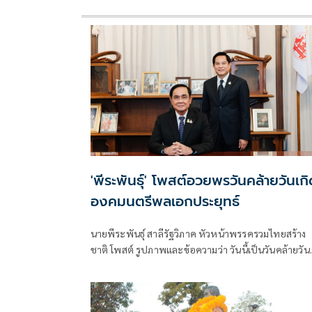
'พีระพันธุ์' โพสต์อวยพรวันคล้ายวันเกิ
องคมนตรีพลเอกประยุทธ์
นายพีระพันธุ์ สาลีรัฐวิภาค หัวหน้าพรรครวมไทยสร้าง
ชาติ โพสต์ รูปภาพและข้อความว่า วันนี้เป็นวันคล้ายวัน
เกิดของท่านองคมนตรี พล.อ. ประยุทธ จั