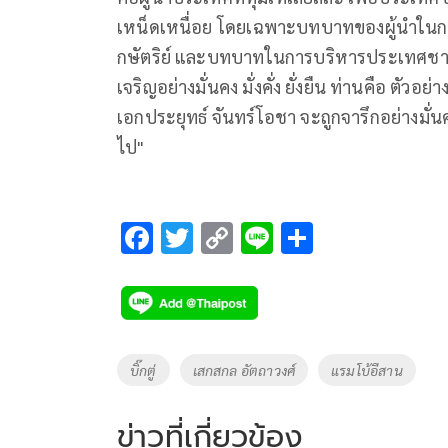
เหน็ดเหนื่อย โดยเฉพาะบทบาทของผู้นำใน
กษัตริย์ และบทบาทในการบริหารประเทศชาต
เจริญอย่างมั่นคง มั่งคั่ง ยั่งยืน ท่านคือ ตัวอย
เอกประยุทธ์ จันทร์โอชา จะถูกจารึกอย่างมั
ไป"
F
T
C
Li
S
ac
wi
o
n
h
e
tt
p
e
ar
b
er
y
e
o
Li
Tags
บิ๊กตู่
เสกสกล อัตถาวงศ์
แรมโบ้อีสาน
o
n
k
k
ข่าวที่เกี่ยวข้อง