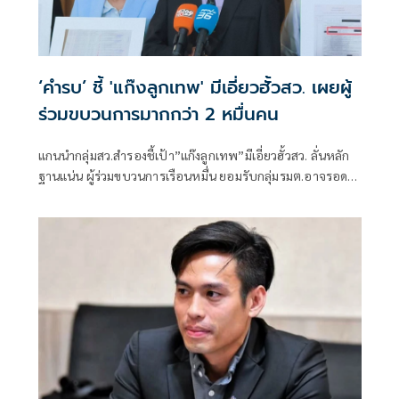
‘คำรบ’ ชี้ 'แก๊งลูกเทพ' มีเอี่ยวฮั้วสว. เผยผู้
ร่วมขบวนการมากกว่า 2 หมื่นคน
แกนนำกลุ่มสว.สำรองชี้เป้า”แก๊งลูกเทพ”มีเอี่ยวฮั้วสว. ลั่นหลัก
ฐานแน่น ผู้ร่วมขบวนการเรือนหมื่น ยอมรับกลุ่มรมต.อาจรอด
เพราะคดีอาญา หลักฐานต้องชัดสิ้นข้อสงสัย เตือนกกต.หากไม่
ส่งศาลฎีกาสอย 138 สว.โดนร้องเอาผิดติดคุก!