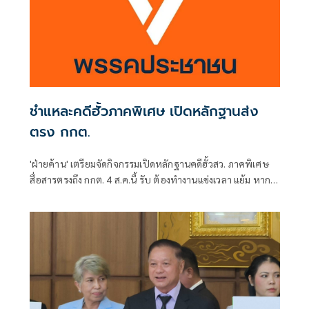
ชำแหละคดีฮั้วภาคพิเศษ เปิดหลักฐานส่ง
ตรง กกต.
'ฝ่ายค้าน' เตรียมจัดกิจกรรมเปิดหลักฐานคดีฮั้วสว. ภาคพิเศษ
สื่อสารตรงถึง กกต. 4 ส.ค.นี้ รับ ต้องทำงานแข่งเวลา แย้ม หาก
ยกคำร้องทั้งหมด-ตัดตอนบางรายส่งศาล ต้องดูเข้าข่ายละเว้น
การปฏิบัติหน้าที่หรือไม่