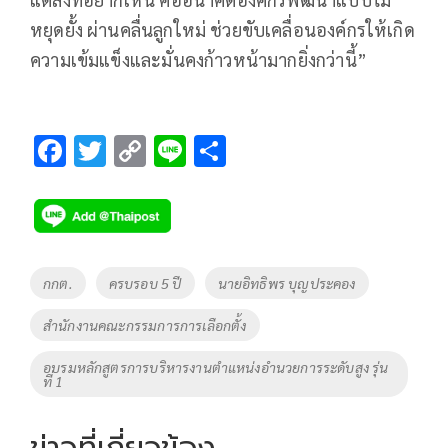
หยุดยั้ง ผ่านคลื่นลูกใหม่ ช่วยขับเคลื่อนองค์กรให้เกิด
ความเข้มแข็งและมั่นคงก้าวหน้ามากยิ่งกว่านี้”
F
T
C
Li
S
ac
wi
o
n
h
e
tt
p
e
ar
b
er
y
e
o
Li
Tags
กกต.
ครบรอบ 5 ปี
นายอิทธิพร บุญประคอง
o
n
สำนักงานคณะกรรมการการเลือกตั้ง
k
k
อบรมหลักสูตรการบริหารงานตำแหน่งอำนวยการระดับสูง รุ่น
ที่ 1