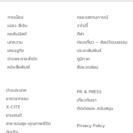
การเมือง
กรองสถานการณ์
เปลว สีเงิน
วาไรตี้
คอลัมนิสต์
กีฬา
บทความ
ท่องเที่ยว – ศิลปวัฒนธรรม
เศรษฐกิจ
ประชาสัมพันธ์
ข่าวพระราชสำนัก
ภูมิภาค
หนังสือพิมพ์
สิ่งแวดล้อม
ต่างประเทศ
PR & PRESS
อาชญากรรม
เกี่ยวกับเรา
X-CITE
ติดต่อและ สนับสนุน
ยานยนต์
สาธารณสุข-คุณภาพชีวิต
Privacy Policy
บันเทิง