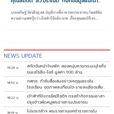
คุณสมบัติ 'สว.ปราณีต' ทั้งที่ข้อมูลแนะนำ
ตัวคลาดเคลื่อน
นายพริษฐ์ วัชรสินธุ สส.บัญชีรายชื่อ พรรคประชาชน โพสต์ข้อ
ความผ่านเฟซบุ๊กว่า เปิดคำวินิจฉัย กกต. เรื่องคุณสมบัติ สว.
ปราณีต เกรัมย์ (กลุ่ม 16 จ. บุรีรัมย์) : ผู้สมัครเซ็นรับรองข้อมูลที่
คลาดเคลื่อนในใบแนะนำตัว (สว. 3) แต่ กกต. ไม่ติดใจ
NEWS UPDATE
สกัดจับหน้าโรงพัก สองหนุ่มควบกระบะบุโรทั่ง
19:29 น.
ขนเฮโรอีน-ไอซ์ มูลค่า 100 ล้าน
กสทช. กำชับสื่อเสนอข่าวเหตุรุนแรงใน
18:52 น.
โรงเรียน งดภาพสะเทือนใจ-รายละเอียดเสี่ยง
เลียนแบบ
เจ้าฟ้าทีปังกรรัศมีโชติฯ ทรงทำกิจกรรมอาสา
18:22 น.
ปรุงข้าวผัดหมูพระราชทานประชาชน
โปรดเกล้าฯ พระราชทานยศข้าราชการใน
18:19 น.