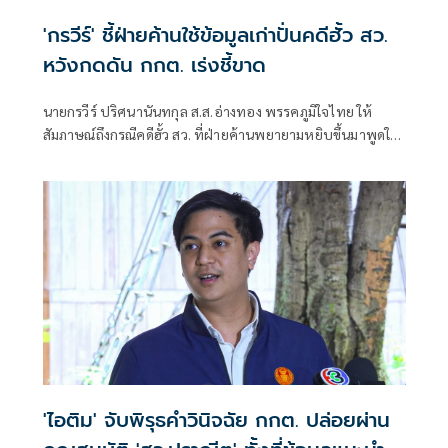
'กรวีร์' ชี้ฝ่ายค้านใช้ข้อมูลเก่าปั่นคดีฮั้ว สว.
หวังกดดัน กกต. เร่งชี้ขาด
นายกรวีร์ ปริศนานันทกุล ส.ส.อ่างทอง พรรคภูมิใจไทย ให้
สัมภาษณ์ถึงกรณีคดีฮั้ว สว. ที่ฝ่ายค้านพยายามหยิบขึ้นมาพูดใน
ช่วงนี้ มองว่าจะไปถึงขั้นการยุบพรรคหรือไม่ นายกรวีร์ กล่าวว่า
ไม่ได้กังวล เพราะทั้งหมดอยู่ในขั้นตอนของ คณะกรรมการการ
เลือกตั้ง (กกต.)
'ไอติม' จับพิรุธคำวินิจฉัย กกต. ปล่อยผ่าน