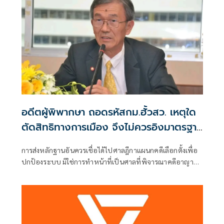
อดีตผู้พิพากษา ถอดรหัสกม.ฮั้วสว. เหตุใด
ตัดสิทธิทางการเมือง จึงไม่ควรอิงมาตรฐาน
เดียวกับคดีอาญา
การส่งหลักฐานอันควรเชื่อได้ไปศาลฎีกาแผนกคดีเลือกตั้งเพื่อ
ปกป้องระบบ มิใช่การทำหน้าที่เป็นศาลที่พิจารณาคดีอาญา
เพื่อลงโทษตัวบุคคล