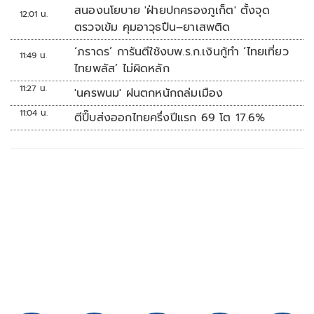
สนองนโยบาย 'ฝ่ายปกครองภูเก็ต' ตั้งจุด
12:01 น.
ตรวจเข้ม คุมอาวุธปืน–ยาเสพติด
‘ภราดร’ การันตีใช้งบพ.ร.ก.เงินกู้ทำ ‘ไทยเที่ยว
11:49 น.
ไทยพลัส’ ไม่ผิดหลัก
11:27 น.
'นครพนม' ฝนตกหนักถล่มเมือง
11:04 น.
ตีปี๊บส่งออกไทยครึ่งปีแรก 69 โต 17.6%