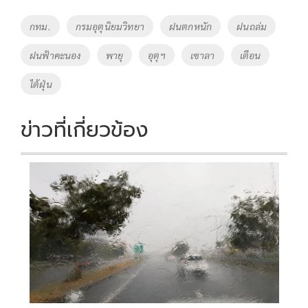
b
er
y
e
o
Li
Tags
กทม.
กรมอุตุนิยมวิทยา
ฝนตกหนัก
ฝนถล่ม
o
n
ฝนฟ้าคะนอง
พายุ
อุตุฯ
เซาลา
เตือน
k
k
ไต้ฝุ่น
ข่าวที่เกี่ยวข้อง