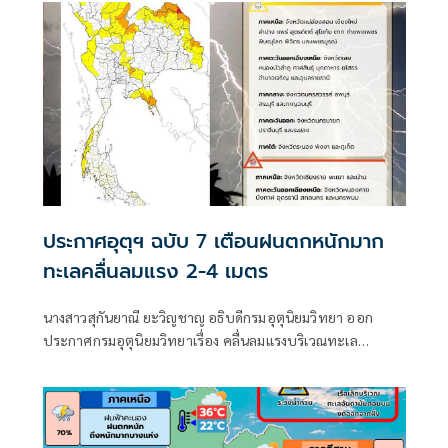
ตอนบนคลื่นสูง 2-3 เมตร เรือเล็กควรงดออกจากฝั่ง ส่วนไต้ฝุ่น
“ดอลฟิน” ไม่เข้าไทย
ประกาศอุตุฯ ฉบับ 7 เตือนฝนตกหนักมาก
ทะเลคลื่นลมแรง 2-4 เมตร
นางสาวสุกันยาณี ยะวิญชาญ อธิบดีกรมอุตุนิยมวิทยา ออก
ประกาศกรมอุตุนิยมวิทยาเรื่อง คลื่นลมแรงบริเวณทะเล
อันดามันตอนบนและอ่าวไทยตอนบน และฝนตกหนักถึงหนัก
มากบริเวณประเทศไทย