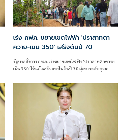
เร่ง กฟภ. ขยายเขตไฟฟ้า 'ปราสาทตา
ควาย-เนิน 350' เสร็จต้นปี 70
รัฐบาลสั่งการ กฟภ. เร่งขยายเขตไฟฟ้า 'ปราสาทตาควาย-
าติ
เนิน 350' ให้แล้วเสร็จภายในต้นปี 70 มุ่งยกระดับคุณภาพ
ม
ชีวิตและขวัญกำลังพลแนวหน้า เสริมสร้างความมั่นคง
ชายแดน