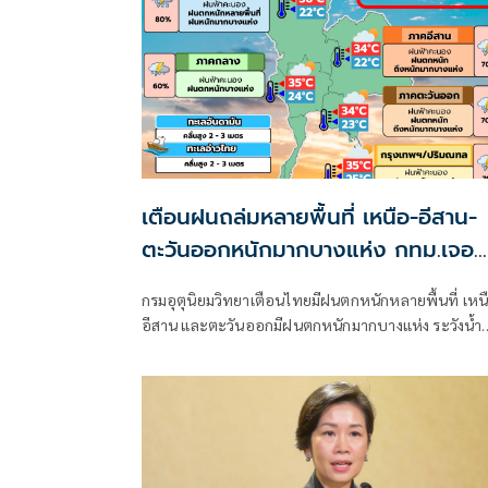
เตือนฝนถล่มหลายพื้นที่ เหนือ-อีสาน-
ตะวันออกหนักมากบางแห่ง กทม.เจอ
70%
กรมอุตุนิยมวิทยาเตือนไทยมีฝนตกหนักหลายพื้นที่ เหน
อีสาน และตะวันออกมีฝนตกหนักมากบางแห่ง ระวังน้ำ
ท่วมฉับพลัน-น้ำป่าไหลหลาก ขณะที่อันดามันตอนบน
อ่าวไทยตอนบนคลื่นสูง 2-3 เมตร เรือเล็กควรงดออกจา
ฝั่ง ส่วนไต้ฝุ่น “ดอลฟิน” ไม่เข้าไทย