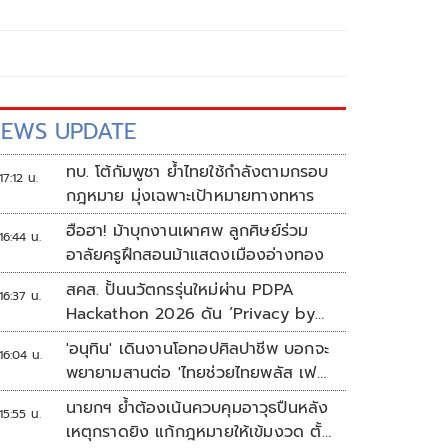
EWS UPDATE
ทบ. โต้กัมพูชา ย้ำไทยใช้กำลังตามกรอบ
17:12 น.
กฎหมาย มุ่งเฉพาะเป้าหมายทางทหาร
ฮือฮา! ม้าบุกงานเผาศพ ลูกศิษย์ร่วม
16:44 น.
อาลัยครูฝึกสอนม้าแสดงเมืองอ่างทอง
สคส. ปั้นนวัตกรรุ่นใหม่ผ่าน PDPA
16:37 น.
Hackathon 2026 ดัน ‘Privacy by
Design for all’ สู่โซลูชันคุ้มครอง
'อนุทิน' เดินงานโอทอปศิลปาชีพ บอกจะ
16:04 น.
ข้อมูลส่วนบุคคลที่ใช้ได้จริง
พยายามสานต่อ 'ไทยช่วยไทยพลัส เฟส
2'
นายกฯ ย้ำต้องเน้นควบคุมอาวุธปืนหลัง
15:55 น.
เหตุกราดยิง แก้กฎหมายให้เข้มงวด ตั้ง