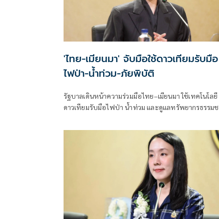
'ไทย-เมียนมา' จับมือใช้ดาวเทียมรับมือ
ไฟป่า-น้ำท่วม-ภัยพิบัติ
รัฐบาลเดินหน้าความร่วมมือไทย–เมียนมา ใช้เทคโนโลยี
ดาวเทียมรับมือไฟป่า น้ำท่วม และดูแลทรัพยากรธรรมช
ชายแดน ยกระดับการจัดการภัยพิบัติและสิ่งแวดล้อมร่ว
กัน