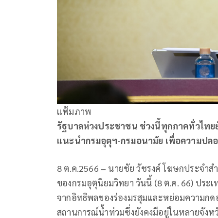
แฟ้มภาพ
รัฐบาลห่วงประชาชน ช่วงนี้ทุกภาคทั่วไทย
แนะนำกรมอุตุฯ-กรมอนามัย เพื่อความปลอด
8 ต.ค.2566 – นายชัย วัชรงค์ โฆษกประจำส
ของกรมอุตุนิยมวิทยา วันนี้ (8 ต.ค. 66) ปร
จากอิทธิพลของร่องมรสุมและหย่อมความกดอาก
สถานการณ์น้ำท่วมซึ่งยังคงมีอยู่ในหลายจัง