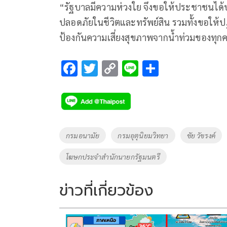
“รัฐบาลมีความห่วงใย จึงขอให้ประชาชนได้ป
ปลอดภัยในชีวิตและทรัพย์สิน รวมทั้งขอให้
ป้องกันความเสี่ยงสุขภาพจากน้ำท่วมของทุ
F
T
C
Li
S
ac
wi
o
n
h
e
tt
p
e
ar
b
er
y
e
o
Li
Tags
กรมอนามัย
กรมอุตุนิยมวิทยา
ชัย วัขรงค์
o
n
โฆษกประจำสำนักนายกรัฐมนตรี
k
k
ข่าวที่เกี่ยวข้อง