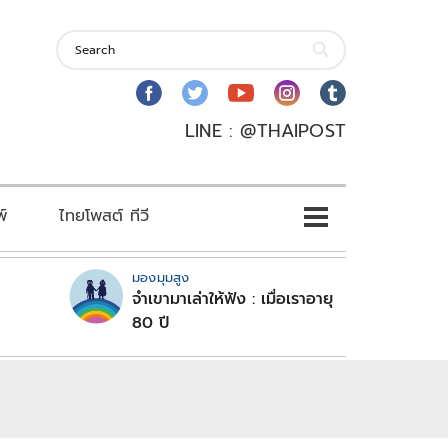
LINE : @THAIPOST
พ์
ไทยโพสต์ ทีวี
มองมุมสูง
จำเขามาเล่าให้ฟัง : เมื่อเราอายุ
80 ปี