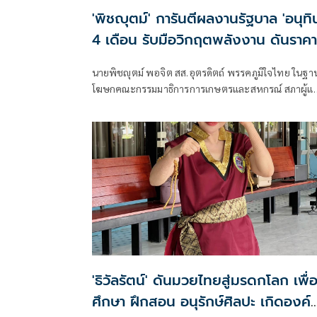
'พิชญุตม์' การันตีผลงานรัฐบาล 'อนุทิ
4 เดือน รับมือวิกฤตพลังงาน ดันราคา
ข้าว-ยาง-ปาล์ม พุ่งต่อเนื่อง พร้อมอัด
นายพิชญุตม์ พอจิต สส.อุตรดิตถ์ พรรคภูมิใจไทย ในฐา
มาตรการช่วยลดต้นทุน-ขยายตลาดโล
โฆษกคณะกรรมมาธิการการเกษตรและสหกรณ์ สภาผู้แ
ราษฎร กล่าวถึงสถานการณ์ราคาสินค้าเกษตร ว่า ภายหลัง
รัฐบาลภายใต้การนำของนายอนุทิน ชาญวีรกูล นายก
รัฐมนตรี เข้าบริหารประเทศ 4 เดือน สามารถรับมือกับ
วิกฤตพลังงานและสงครามตะวันออกกลางได้ดี ส่งผลให้
ราคาสินค้าเกษตรหลักปรับตัวสูงขึ้น
'ธิวัลรัตน์' ดันมวยไทยสู่มรดกโลก เพื่
ศึกษา ฝึกสอน อนุรักษ์ศิลปะ เกิดองค์