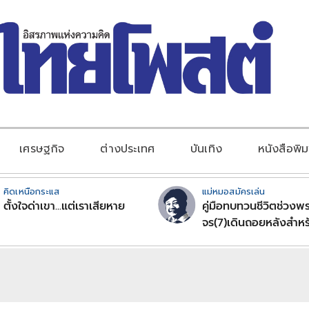
เศรษฐกิจ
ต่างประเทศ
บันเทิง
หนังสือพิม
คิดเหนือกระแส
แม่หมอสมัครเล่น
ตั้งใจด่าเขา...แต่เราเสียหาย
คู่มือทบทวนชีวิตช่วงพร
จร(7)เดินถอยหลังสำหร
ลัคนาราศีตอนที่2