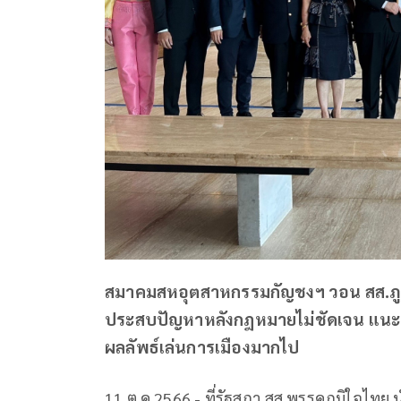
สมาคมสหอุตสาหกรรมกัญชงฯ วอน สส.ภูม
ประสบปัญหาหลังกฎหมายไม่ชัดเจน แนะแย
ผลลัพธ์เล่นการเมืองมากไป
11 ต.ค.2566 - ที่รัฐสภา สส.พรรคภูมิใจไทย 