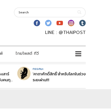
LINE : @THAIPOST
พ์
ไทยโพสต์ ทีวี
ทรรศนะ
ะเสาร์
'คาถาศักดิ์สิทธิ์'สำหรับโลกในช่วง
ับคนทุก
ระยะผ่าน!!!