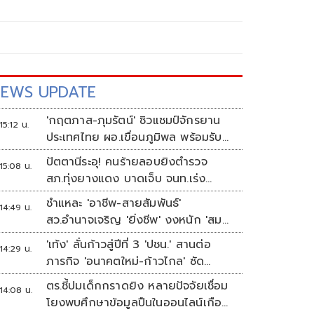
EWS UPDATE
'กฤตภาส-ภุมรัตน์' ซิวแชมป์จักรยาน
15:12 น.
ประเทศไทย ผอ.เขื่อนภูมิพล พร้อมรับ
เจ้าภาพต่อ ปี 2570
ปัตตานีระอุ! คนร้ายลอบยิงตำรวจ
15:08 น.
สภ.ทุ่งยางแดง บาดเจ็บ จนท.เร่ง
ติดตามผู้ก่อเหตุ
ชำแหละ 'อาชีพ-สายสัมพันธ์'
14:49 น.
สว.อำนาจเจริญ 'ยิ่งชีพ' งงหนัก 'สม
พาน' ขายก๋วยเตี๋ยวอะไร
'เท้ง' ลั่นก้าวสู่ปีที่ 3 'ปชน.' สานต่อ
14:29 น.
ภารกิจ 'อนาคตใหม่-ก้าวไกล' ซัด
ระบอบสีน้ำเงิน ทำหลักนิติรัฐ-นิติธรรม
ตร.ชี้ปมเด็กกราดยิง หลายปัจจัยเชื่อม
14:08 น.
สั่นคลอน
โยงพบศึกษาข้อมูลปืนในออนไลน์เกือบ