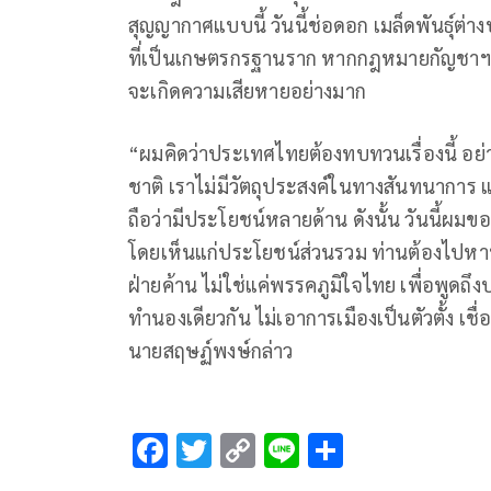
สุญญากาศแบบนี้ วันนี้ช่อดอก เมล็ดพันธุ์ต่า
ที่เป็นเกษตรกรฐานราก หากกฎหมายกัญชาฯ 
จะเกิดความเสียหายอย่างมาก
“ผมคิดว่าประเทศไทยต้องทบทวนเรื่องนี้ อย่า
ชาติ เราไม่มีวัตถุประสงค์ในทางสันทนาการ 
ถือว่ามีประโยชน์หลายด้าน ดังนั้น วันนี้ผ
โดยเห็นแก่ประโยชน์ส่วนรวม ท่านต้องไปห
ฝ่ายค้าน ไม่ใช่แค่พรรคภูมิใจไทย เพื่อพูดถ
ทำนองเดียวกัน ไม่เอาการเมืองเป็นตัวตั้ง เช
นายสฤษฏ์พงษ์กล่าว
F
T
C
Li
S
ac
wi
o
n
h