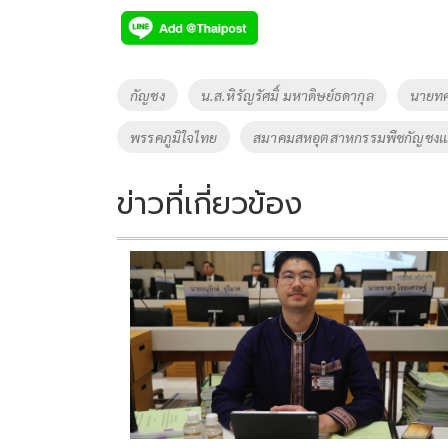
e
tt
p
e
ar
b
er
y
e
o
Li
Tags
กัญชง
น.ส.หิรัญรัศมิ์ มหาดิษย์ธดากุล
นายทศ
o
n
พรรคภูมิใจไทย
สมาคมสหอุตสาหกรรมพืชกัญชงเเ
k
k
ข่าวที่เกี่ยวข้อง