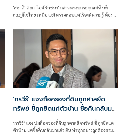
น
'สุชาติ' ตอก 'ไอซ์ รักชนก' กล่าวหางบกระจุกแค่พื้นที่
สส.ภูมิใจไทย เหน็บ แย่! ตรวจสอบแต่ไร้องค์ความรู้ ต้อง
เป็นมืออาชีพกว่านี้ โอ่รักษาผลประโยชน์สูงสุดในหน่วย
ะห์
งานที่ตัวเองรับผิดชอบ
อง
าร
'กรวีร์' แจงถือครองที่ดินถูกศาลยึด
ทรัพย์ ชี้ถูกยึดแค่ตัวบ้าน ซื้อคืนกลับมา
แล้ว
‘กรวีร์" แจง ปมถือครองที่ดินถูกศาลยึดทรัพย์ ชี้ ถูกยึดแค่
ตัวบ้าน แต่ซื้อคืนกลับมาแล้ว ยัน ทำทุกอย่างถูกต้องตาม
กฎหมาย ยื่นบัญชีถูกต้องตรวจสอบได้ โต้ปม ‘เนวิน’ นุ่งขา