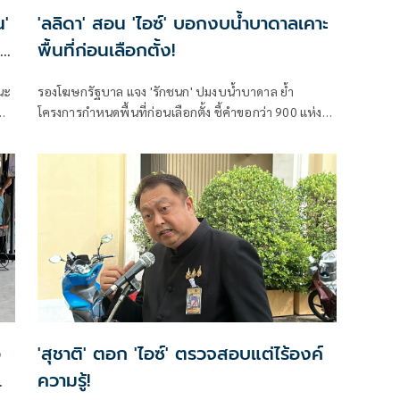
น'
'ลลิดา' สอน 'ไอซ์' บอกงบน้ำบาดาลเคาะ
พื้นที่ก่อนเลือกตั้ง!
นะ
รองโฆษกรัฐบาล แจง 'รักชนก' ปมงบน้ำบาดาล ย้ำ
ก
ทน
โครงการกำหนดพื้นที่ก่อนเลือกตั้ง ชี้คำขอกว่า 900 แห่ง
อนุมัติ 858 แห่งตามหลักเกณฑ์ ไม่ใช่จัดสรรตามการเมือง
อ
'สุชาติ' ตอก 'ไอซ์' ตรวจสอบแต่ไร้องค์
ความรู้!