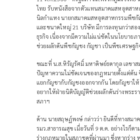
ไทย รับหนังสือจากตัวแทนสมาคมสหอุตสา
นิลกำแหง นายกสมาคมสหอุตสาหกรรมพืชกัญ
และขนาดใหญ่ 21 บริษัท มีการลงทุนกว่าสอ
ธุรกิจ เนื่องจากมีความไม่แน่ชัดในนโยบายภาค
ช่วยผลักดันพืชกัญชง กัญชา เป็นพืชเศรษฐกิ
ขณะที่ น.ส.หิรัญรัศมิ์ มหาดิษย์ธดากุล เลข
ปัญหาความไม่ชัดเจนของกฎหมายตั้งแต่ต้น 
แยกกัญชากับกัญชงออกจากกัน โดยกัญชาให
อยากให้ฝ่ายนิติบัญญัติช่วยผลักดันร่างพระรา
สภาฯ
ด้าน นายสฤษฏ์พงษ์ กล่าวว่า ยินดีที่ทางสมาคม
รมว.สาธารณสุข เมื่อวันที่ 9 ต.ค. อย่างไรก็ตาม
ร่างกฎหมายในสภาชุดที่ผ่านมา ซึ่งหากร่าง 