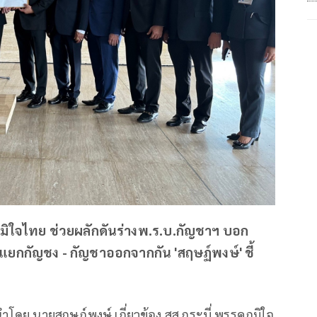
ิใจไทย ช่วยผลักดันร่างพ.ร.บ.กัญชาฯ บอก
กกัญชง - กัญชาออกจากกัน 'สฤษฏ์พงษ์' ชี้
นำโดย นายสฤษฏ์พงษ์ เกี่ยวข้อง สส.กระบี่ พรรคภูมิใจ