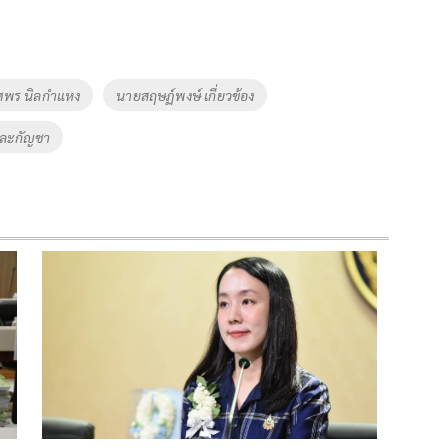
พร นิลกำแหง
นายสฤษฏ์พงษ์ เกี่ยวข้อง
ละกัญชา