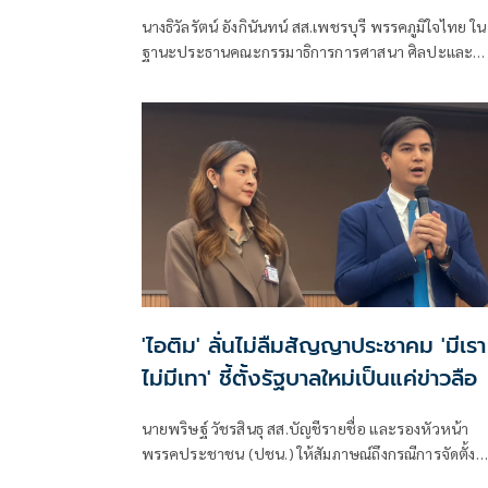
ความรู้ สร้างเครือข่ายมวยไทยให้ยั่งยื
นางธิวัลรัตน์ อังกินันทน์ สส.เพชรบุรี พรรคภูมิใจไทย ใน
ในระดับนานาชาติ
ฐานะประธานคณะกรรมาธิการการศาสนา ศิลปะและ
วัฒนธรรม เป็นประธานเปิดโครงการสัมมนามวยไทย
นานาชาติ ประจำปี 2569 ณ โรงเรียนราชประชานุเครา
47 จังหวัดเพชรบุรี ร่วมกับสมาคมสยามยุทธกีฬาพื้นเมื
ไทย ตลอดจนทุกภาคส่วน ที่ร่วมแรงร่วมใจจัดเวทีแห่งก
เรียนรู้ เพื่อแลกเปลี่ยนองค์ความรู้และสร้างเครือข่าย
มวยไทยในระดับนานาชาติ
'ไอติม' ลั่นไม่ลืมสัญญาประชาคม 'มีเรา
ไม่มีเทา' ชี้ตั้งรัฐบาลใหม่เป็นแค่ข่าวลือ
นายพริษฐ์ วัชรสินธุ สส.บัญชีรายชื่อ และรองหัวหน้า
พรรคประชาชน (ปชน.) ให้สัมภาษณ์ถึงกรณีการจัดตั้ง
รัฐบาลแดง เขียว ส้ม ซึ่งร.อ.ธรรมนัส พรหมเผ่า สส.บัญชี