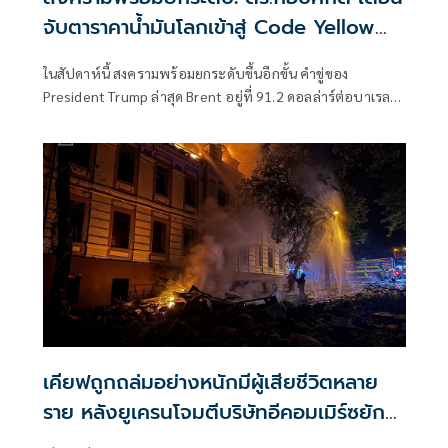
จับตาราคาน้ำมันโลกเข้าสู่ Code Yellow
อีกครั้ง
ในสัปดาห์นี้ สงครามพร้อมยกระดับขึ้นอีกขั้น คำขู่ของ
President Trump ล่าสุด Brent อยู่ที่ 91.2 ดอลล่าร์ต่อบาเรล
จากการยิงเรือขนสินค้า เรือบรรทุกน้ำมัน การเริ่มตอบโต้ไปมา
ของ 2 ฝ่าย
เคียฟถูกถล่มอย่างหนักมีผู้เสียชีวิตหลาย
ราย หลังยูเครนโจมตีบริษัทอีคอมเมิร์ซยักษ์
ใหญ่ของรัสเซีย