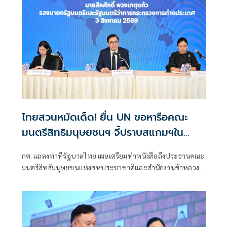
ไทยสวนหมัดเด็ด! ยื่น UN ขอหารือคณะ
มนตรีสิทธิมนุษยชนฯ จี้ปราบสแกมฯใน
กัมพูชา โต้ยิบรายงาน 'ทอม แอนดรูว์ส'
กต. แถลงท่าทีรัฐบาลไทย เผยเตรียมทำหนังสือถึงประธานคณะ
มนตรีสิทธิมนุษยชนแห่งสหประชาชาติและสำนักงานข้าหลวง
ใหญ่สิทธิมนุษยชน ที่นครเจนีวา หลัง “ทอม แอนดรูส์” เสนอ
รายงานพิเศษพาดพิงประเทศไทย มีหลายประเด็นที่ไม่เห็นด้วย
ชี้กระทบความเป็นกลาง -เที่ยงธรรม “สีหศักดิ์”