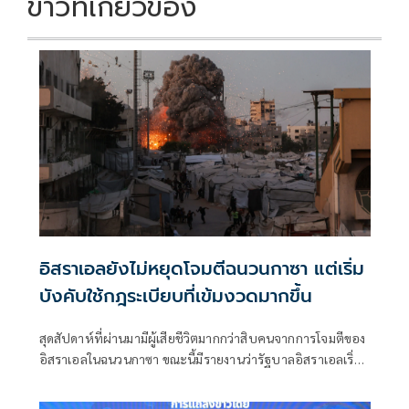
ข่าวที่เกี่ยวข้อง
อิสราเอลยังไม่หยุดโจมตีฉนวนกาซา แต่เริ่ม
บังคับใช้กฎระเบียบที่เข้มงวดมากขึ้น
สุดสัปดาห์ที่ผ่านมามีผู้เสียชีวิตมากกว่าสิบคนจากการโจมตีของ
อิสราเอลในฉนวนกาซา ขณะนี้มีรายงานว่ารัฐบาลอิสราเอลเริ่ม
เข้มงวดแนวทางปฏิบัติสำหรับการโจมตีลักษณะดังกล่าวแล้ว