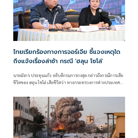
ไทยเรียกร้องทางการจอร์เจีย ชี้แจงเหตุใด
ถึงแจ้งเรื่องล่าช้า กรณี 'ฮลุน โซโล่'
นายมังกร ประทุมแก้ว อธิบดีกรมการกงสุล กล่าวถึงกรณีการเสีย
ชีวิตของ ฮลุน โซโล่ เสียชีวิตว่า ทางกระทรวงการต่างประเทศ
ขอแสดงความเสียใจอย่างสุดซึ้งกับครอบครัว และ นายสีหศักดิ์
พวงเกตุแก้ว รองนายกฯ และ รมว.ต่างประเทศ จะหาโอกาสพูด
คุยกับครอบครัวผู้สูญเสียอีกครั้งหนึ่ง