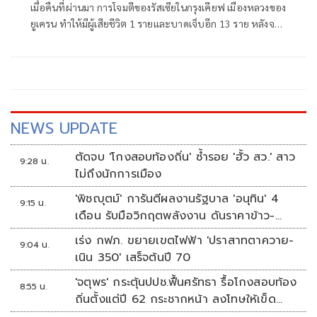
เมื่อคืนที่ผ่านมา การโจมตีของรัสเซียในกรุงเคียฟ เมืองหลวงของ
ยูเครน ทำให้มีผู้เสียชีวิต 1 รายและบาดเจ็บอีก 13 ราย หลังจาก
ที่เคียฟส่งโดรนโจมตีคลังสินค้าอีคอมเมิร์ซในรัสเซียอย่างหนัก
NEWS UPDATE
ตัดจบ 'โกงสอบท้องถิ่น' ซ้ำรอย 'ฮั้ว สว.' สาว
9:28 น.
ไม่ถึงนักการเมือง
'พิชญุตม์' การันตีผลงานรัฐบาล 'อนุทิน' 4
9:15 น.
เดือน รับมือวิกฤตพลังงาน ดันราคาข้าว-
ยาง-ปาล์ม พุ่งต่อเนื่อง พร้อมอัดมาตรการ
เร่ง กฟภ. ขยายเขตไฟฟ้า 'ปราสาทตาควาย-
9:04 น.
ช่วยลดต้นทุน-ขยายตลาดโลก
เนิน 350' เสร็จต้นปี 70
'จตุพร' กระตุ้นปปช.ฟื้นศรัทธา รื้อโกงสอบท้อง
8:55 น.
ถิ่นตั้งแต่ปี 62 กระชากหน้า ลงโทษให้เข็ด
หลาบ