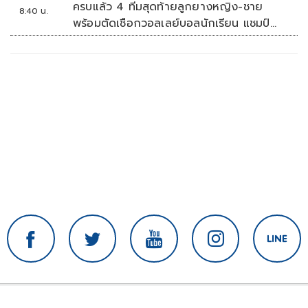
ครบแล้ว 4 ทีมสุดท้ายลูกยางหญิง-ชาย
8:40 น.
พร้อมตัดเชือกวอลเลย์บอลนักเรียน แชมป์
กีฬา '7HD 2026'