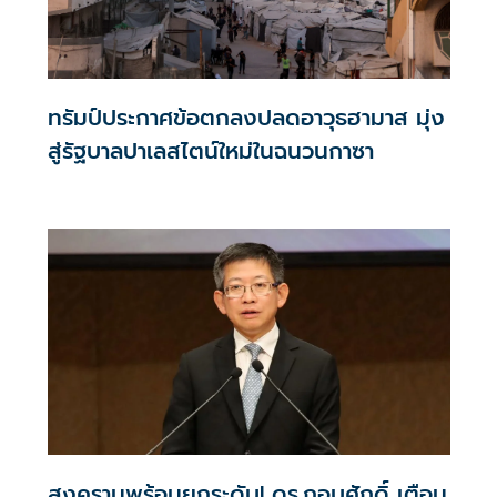
ทรัมป์ประกาศข้อตกลงปลดอาวุธฮามาส มุ่ง
สู่รัฐบาลปาเลสไตน์ใหม่ในฉนวนกาซา
สงครามพร้อมยกระดับ! ดร.กอบศักดิ์ เตือน