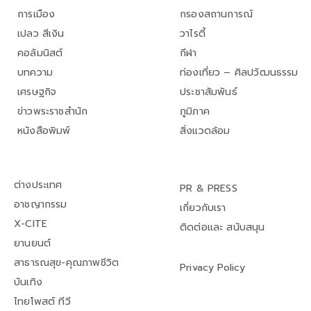
การเมือง
กรองสถานการณ์
เปลว สีเงิน
วาไรตี้
คอลัมนิสต์
กีฬา
บทความ
ท่องเที่ยว – ศิลปวัฒนธรรม
เศรษฐกิจ
ประชาสัมพันธ์
ข่าวพระราชสำนัก
ภูมิภาค
หนังสือพิมพ์
สิ่งแวดล้อม
ต่างประเทศ
PR & PRESS
อาชญากรรม
เกี่ยวกับเรา
X-CITE
ติดต่อและ สนับสนุน
ยานยนต์
สาธารณสุข-คุณภาพชีวิต
Privacy Policy
บันเทิง
ไทยโพสต์ ทีวี