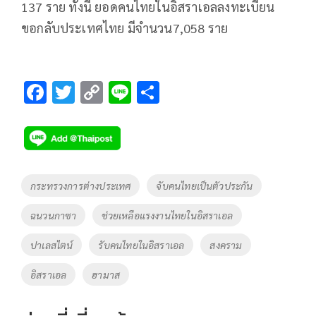
137 ราย ทั้งนี้ ยอดคนไทยในอิสราเอลลงทะเบียน
ขอกลับประเทศไทย มีจำนวน7,058 ราย
F
T
C
Li
S
ac
wi
o
n
h
e
tt
p
e
ar
b
er
y
e
o
Li
Tags
กระทรวงการต่างประเทศ
จับคนไทยเป็นตัวประกัน
o
n
ฉนวนกาซา
ช่วยเหลือแรงงานไทยในอิสราเอล
k
k
ปาเลสไตน์
รับคนไทยในอิสราเอล
สงคราม
อิสราเอล
ฮามาส