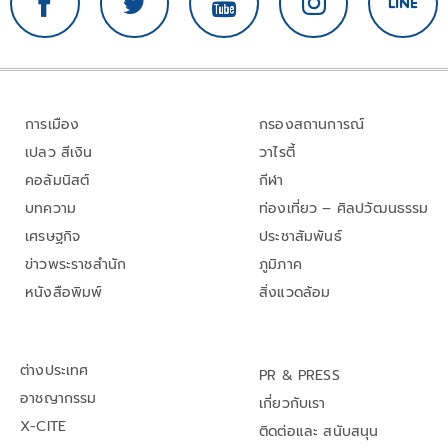
การเมือง
กรองสถานการณ์
เปลว สีเงิน
วาไรตี้
คอลัมนิสต์
กีฬา
บทความ
ท่องเที่ยว – ศิลปวัฒนธรรม
เศรษฐกิจ
ประชาสัมพันธ์
ข่าวพระราชสำนัก
ภูมิภาค
หนังสือพิมพ์
สิ่งแวดล้อม
ต่างประเทศ
PR & PRESS
อาชญากรรม
เกี่ยวกับเรา
X-CITE
ติดต่อและ สนับสนุน