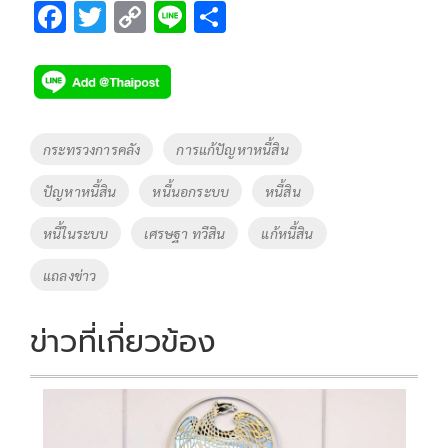
F
T
C
Li
S
ac
wi
o
n
h
e
tt
p
e
ar
b
er
y
e
o
Li
Tags
กระทรวงการคลัง
การแก้ปัญหาหนี้สิน
o
n
ปัญหาหนี้สิน
หนี้นอกระบบ
หนี้สิน
k
k
หนี้ในระบบ
เศรษฐา ทวีสิน
แก้หนี้สิน
แถลงข่าว
ข่าวที่เกี่ยวข้อง