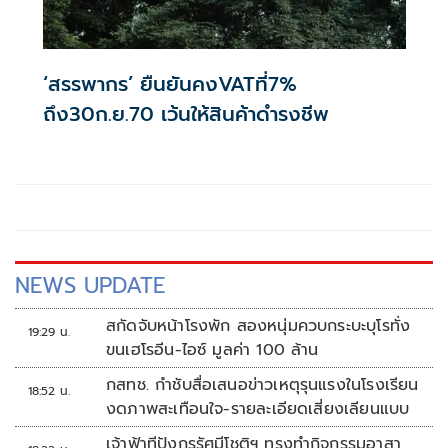
‘สรรพากร’ ยืนยันคงVATที่7%
ถึง30ก.ย.70 เว้นให้สินค้าดำรงชีพ
NEWS UPDATE
สกัดจับหน้าโรงพัก สองหนุ่มควบกระบะบุโรทั่ง
19:29 น.
ขนเฮโรอีน-ไอซ์ มูลค่า 100 ล้าน
กสทช. กำชับสื่อเสนอข่าวเหตุรุนแรงในโรงเรียน
18:52 น.
งดภาพสะเทือนใจ-รายละเอียดเสี่ยงเลียนแบบ
เจ้าฟ้าทีปังกรรัศมีโชติฯ ทรงทำกิจกรรมอาสา