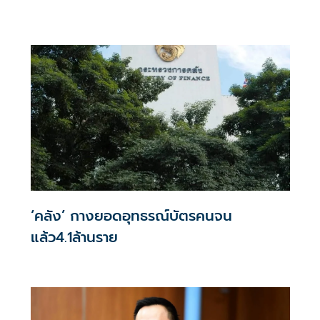
จัดสรร2.2หมื่นคน เปิดจองรอบใหม่ก.ย.นี้
‘คลัง’ กางยอดอุทธรณ์บัตรคนจน
แล้ว4.1ล้านราย