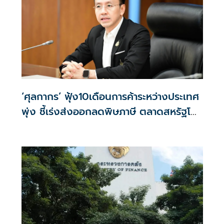
‘ศุลกากร’ ฟุ้ง10เดือนการค้าระหว่างประเทศ
พุ่ง ชี้เร่งส่งออกลดพิษภาษี ตลาดสหรัฐโต
พรวด34%