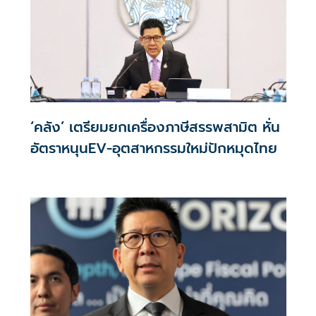
‘คลัง’ เตรียมยกเครื่องภาษีสรรพสามิต หั่น
อัตราหนุนEV-อุตสาหกรรมใหม่ปักหมุดไทย