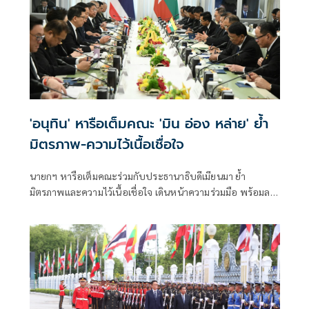
'อนุทิน' หารือเต็มคณะ 'มิน อ่อง หล่าย' ย้ำ
มิตรภาพ-ความไว้เนื้อเชื่อใจ
นายกฯ หารือเต็มคณะร่วมกับประธานาธิบดีเมียนมา ย้ำ
มิตรภาพและความไว้เนื้อเชื่อใจ เดินหน้าความร่วมมือ พร้อมลง
นาม MOU 3 ฉบับ เสริมสร้างความร่วมมือแรงงาน -จัดการ
คุณภาพน้ำ -เทคโนโลยีอวกาศ