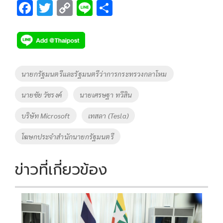
F
T
C
Li
S
ac
wi
o
n
h
e
tt
p
e
ar
b
er
y
e
o
Li
Tags
นายกรัฐมนตรีและรัฐมนตรีว่าการกระทรวงกลาโหม
o
n
นายชัย วัชรงค์
นายเศรษฐา ทวีสิน
k
k
บริษัท Microsoft
เทสลา (Tesla)
โฆษกประจำสำนักนายกรัฐมนตรี
ข่าวที่เกี่ยวข้อง