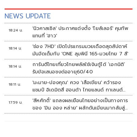
NEWS UPDATE
'นิวคาสเซิล' ประกาศแต่งตั้ง 'ไยส์เลอร์' คุมทัพ
18:24 น.
แทนที่ 'ฮาว'
'ช่อง 7HD' เปิดโปรแกรมมวยเดือดสุดสัปดาห์
18:14 น.
มันจัดเต็มกับ 'ONE ลุมพินี 165-มวยไทย 7 สี'
การันตีไทยเที่ยวไทยพลัสใช้เงินกู้ได้ ‘เอกนิติ’
18:14 น.
รับข้อเสนอชงต่ออายุ60/40
'มะมาย-ปองคุณ' ควง 'เสือเขียน' คว้ารอง
18:11 น.
แชมป์ อิเดมิตสึ ฮอนด้า ไทยแลนด์ ทาเลนต์
คัพ สนาม 3
'สีหศักดิ์' แถลงผลเยือนไทยอย่างเป็นทางการ
17:59 น.
ของ 'มิน ออง หล่าย' ผลักดันเมียนมากลับสู่
อาเซียน