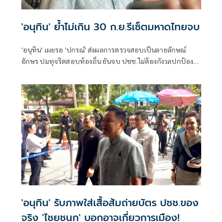
'อนุทิน' ย้ำไม่เกิน 30 ก.ย.รีเซ็ตมหาดไทยจบ
'อนุทิน' เผยรอ 'ปกรณ์' ส่งผลการตรวจสอบเป็นลายลักษณ์
อักษร ปมทุจริตสอบท้องถิ่น ยันจบ ปชช.ไม่ต้องกังวลปกป้อง
ใคร พอใจ ขรก.ยึดแนวทางปิดชื่อถือพฤติกรรม บอกไม่มีใครวิ่ง
เต้นได้ ชี้รีเซ็ต มท.จบใน ก.ย.นี้
'อนุทิน' รับภาพใส่เสื้อส้มถ่ายบัตร ปชช.ของ
จริง 'ไชยชนก' บอกอาจเกี่ยวการเมือง!