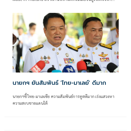
การนำเข้า
นายกฯ ยันสัมพันธ์ 'ไทย-มาเลย์' ดีมาก
นายกฯชี้ไทย-มาเลเซีย ความสัมพันธ์การทูตดีมาก เร่งแสวงหา
ความสงบชายแดนใต้