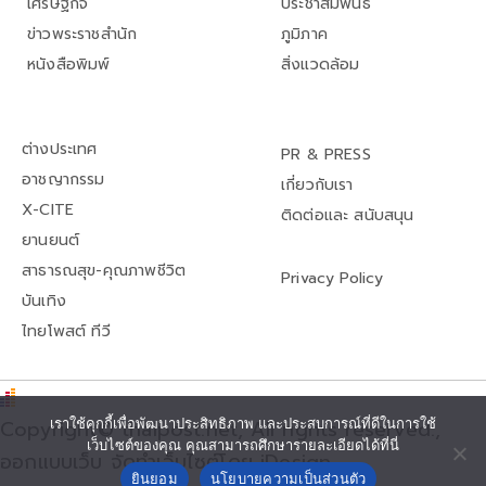
เศรษฐกิจ
ประชาสัมพันธ์
ข่าวพระราชสำนัก
ภูมิภาค
หนังสือพิมพ์
สิ่งแวดล้อม
ต่างประเทศ
PR & PRESS
อาชญากรรม
เกี่ยวกับเรา
X-CITE
ติดต่อและ สนับสนุน
ยานยนต์
สาธารณสุข-คุณภาพชีวิต
Privacy Policy
บันเทิง
ไทยโพสต์ ทีวี
Copyright© thaipost.net, All rights reserved.,
เราใช้คุกกี้เพื่อพัฒนาประสิทธิภาพ และประสบการณ์ที่ดีในการใช้
เว็บไซต์ของคุณ คุณสามารถศึกษารายละเอียดได้ที่นี่
ออกแบบเว็บ จัดทำเว็บไซต์โดย iDesign
ยินยอม
นโยบายความเป็นส่วนตัว