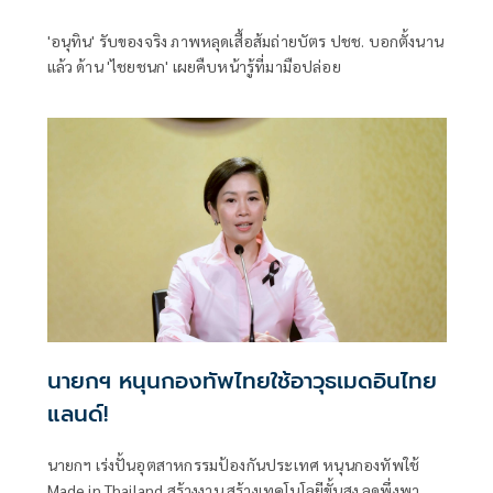
'อนุทิน' รับของจริง ภาพหลุดเสื้อส้มถ่ายบัตร ปชช. บอกตั้งนาน
แล้ว ด้าน 'ไชยชนก' เผยคืบหน้ารู้ที่มามือปล่อย
นายกฯ หนุนกองทัพไทยใช้อาวุธเมดอินไทย
แลนด์!
นายกฯ เร่งปั้นอุตสาหกรรมป้องกันประเทศ หนุนกองทัพใช้
Made in Thailand สร้างงาน สร้างเทคโนโลยีขั้นสูง ลดพึ่งพา