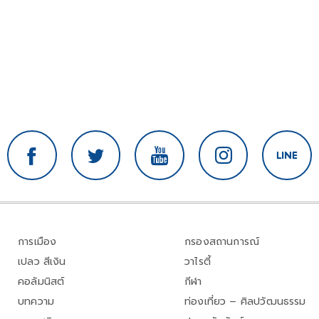
การเมือง
กรองสถานการณ์
เปลว สีเงิน
วาไรตี้
คอลัมนิสต์
กีฬา
บทความ
ท่องเที่ยว – ศิลปวัฒนธรรม