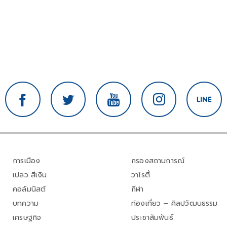
การเมือง
กรองสถานการณ์
เปลว สีเงิน
วาไรตี้
คอลัมนิสต์
กีฬา
บทความ
ท่องเที่ยว – ศิลปวัฒนธรรม
เศรษฐกิจ
ประชาสัมพันธ์