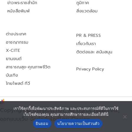
ข่าวพระราชสำนัก
ภูมิภาค
หนังสือพิมพ์
สิ่งแวดล้อม
ต่างประเทศ
PR & PRESS
อาชญากรรม
เกี่ยวกับเรา
X-CITE
ติดต่อและ สนับสนุน
ยานยนต์
สาธารณสุข-คุณภาพชีวิต
Privacy Policy
บันเทิง
ไทยโพสต์ ทีวี
Copyright© thaipost.net, All rights reserved.,
เราใช้คุกกี้เพื่อพัฒนาประสิทธิภาพ และประสบการณ์ที่ดีในการใช้
เว็บไซต์ของคุณ คุณสามารถศึกษารายละเอียดได้ที่นี่
ออกแบบเว็บ จัดทำเว็บไซต์โดย iDesign
ยินยอม
นโยบายความเป็นส่วนตัว