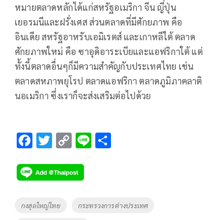
หมายตลาดหลักได้แก่สหรัฐอเมริกา จีน ญี่ปุ่น
เยอรมนีและฝรั่งเศส ส่วนตลาดที่มีศักยภาพ คือ
อินเดีย สหรัฐอาหรับเอมิเรตส์ และเกาหลีใต้ ตลาด
ศักยภาพใหม่ คือ ซาอุดิอาระเบียและแอฟริกาใต้ แต่
ทั้งนี้ตลาดอื่นๆก็มีความสำคัญกับประเทศไทย เช่น
ตลาดสหภาพยุโรป ตลาดแอฟริกา ตลาดภูมิภาคลาติ
นอเมริกา ซึ่งเราก็จะส่งเสริมต่อไปด้วย
F
T
C
Li
S
ac
wi
o
n
h
e
tt
p
e
ar
b
er
y
e
o
Li
Tags
กงสุลใหญ่ไทย
กระทรวงการต่างประเทศ
o
n