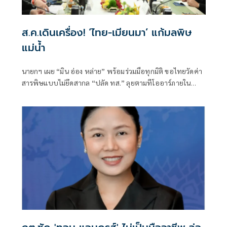
ส.ค.เดินเครื่อง! ‘ไทย-เมียนมา’ แก้มลพิษ
แม่นํ้า
นายกฯ เผย “มิน อ่อง หล่าย” พร้อมร่วมมือทุกมิติ ขอไทยวัดค่า
สารพิษแบบไม่ยึดสากล “ปลัด ทส.” ลุยตามทีโออาร์ภายใน
ส.ค.นี้ “เด็กส้ม” ซัดปูพรมแดงรับเป็นจุดต่ำที่สุดของยุทธศาสตร์
การทูตไทยบนเวทีโลก