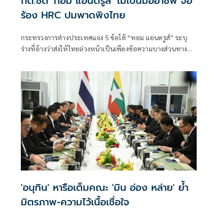
กต.ซัด 'ทอม แอนดรูส์' ไม่เป็นมืออาชีพ จ่อ
ร้อง HRC ปมพาดพิงไทย
กระทรวงการต่างประเทศแจง 5 ข้อโต้ “ทอม แอนดรูส์” ระบุ
ร่างที่อ้างว่าส่งให้ไทยล่วงหน้าเป็นเพียงข้อความบางส่วนทาง
อีเมล ฝ่ายไทยขอความชัดเจนเพิ่มเติมแต่
'อนุทิน' หารือเต็มคณะ 'มิน อ่อง หล่าย' ย้ำ
มิตรภาพ-ความไว้เนื้อเชื่อใจ