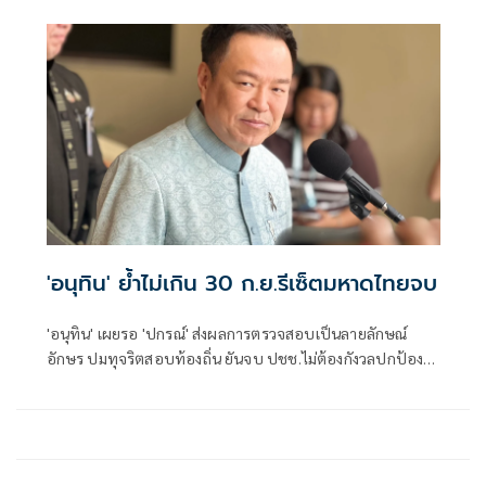
'อนุทิน' ย้ำไม่เกิน 30 ก.ย.รีเซ็ตมหาดไทยจบ
'อนุทิน' เผยรอ 'ปกรณ์' ส่งผลการตรวจสอบเป็นลายลักษณ์
อักษร ปมทุจริตสอบท้องถิ่น ยันจบ ปชช.ไม่ต้องกังวลปกป้อง
ใคร พอใจ ขรก.ยึดแนวทางปิดชื่อถือพฤติกรรม บอกไม่มีใครวิ่ง
เต้นได้ ชี้รีเซ็ต มท.จบใน ก.ย.นี้