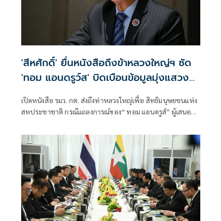
'สีหศักดิ์' ยื่นหนังสือถึงข้าหลวงใหญ่ฯ ซัด
'ทอม แอนดรูว์ส' บิดเบือนข้อมูลมุ่งแสวงหา
ผลประโยชน์ทางการเมือง
เปิดหนังสือ รมว. กต. ส่งถึงท่าหลวงใหญ่เพื่อ สิทธิมนุษยชนแห่ง
สหประชาชาติ กรณีแถลงการณ์ของ“ ทอม แอนดรูส์” ผู้เสนอ
รายงานพิเศษ เกี่ยวกับสถานการณ์สิทธิมนุษชนในกัมพูชา
พาดพิงไทยด้วยข้อมูลที่ไม่ตรงกับความเป็นจริง