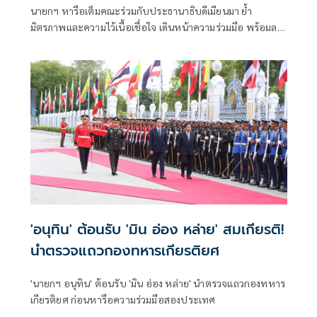
นายกฯ หารือเต็มคณะร่วมกับประธานาธิบดีเมียนมา ย้ำ
มิตรภาพและความไว้เนื้อเชื่อใจ เดินหน้าความร่วมมือ พร้อมลง
นาม MOU 3 ฉบับ เสริมสร้างความร่วมมือแรงงาน -จัดการ
คุณภาพน้ำ -เทคโนโลยีอวกาศ
'อนุทิน' ต้อนรับ 'มิน อ่อง หล่าย' สมเกียรติ!
นำตรวจแถวกองทหารเกียรติยศ
'นายกฯ อนุทิน' ต้อนรับ 'มิน อ่อง หล่าย' นำตรวจแถวกองทหาร
เกียรติยศ ก่อนหารือความร่วมมือสองประเทศ