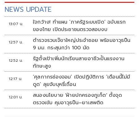
NEWS UPDATE
ใจกว้าง! ทำแผน ‘ภาครัฐระบบเปิด’ ฉบับแรก
13:07 น.
ของไทย เปิดประชาชนตรวจสอบงบ
ตำรวจรวบเจ๊ขาใหญ่ประจำซอย พร้อมอาวุธปืน
12:57 น.
9 มม. กระสุนกว่า 100 นัด
รัฐตั้งเป้าเพิ่มนักเรียนสายอาชีวะปั้นแรงงาน
12:52 น.
ทักษะสูง
‘ศุลกากรช่องจอม’ เปิดปฏิบัติการ ‘เดือนนี้ไม่มี
12:17 น.
ดูด’ ลุยจับบุหรี่เถื่อน
สนองนโยบาย 'ฝ่ายปกครองภูเก็ต' ตั้งจุด
12:01 น.
ตรวจเข้ม คุมอาวุธปืน–ยาเสพติด