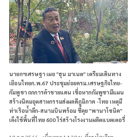
นายกฯเศรษฐา เผย "ฮุน มาเนต" เตรียมเดินทาง
เยือนไทยก.พ.67 ประชุมย่อยครม.เศรษฐกิจไทย-
กัมพูชา ถกการค้าชายแดน เชื่อหากกัมพูชามีแผน
สร้างนิคมอุตสาหกรรมส่งผลดีภูมิภาค -ไทย เหตุมี
ท่าเรือน้ำลึก-สนามบินพร้อม ชี้คุย "พานาโซนิค"
เล็งใช้พื้นที่ไทย 600 ไร่สร้างโรงงานผลิตแบตเตอรี่