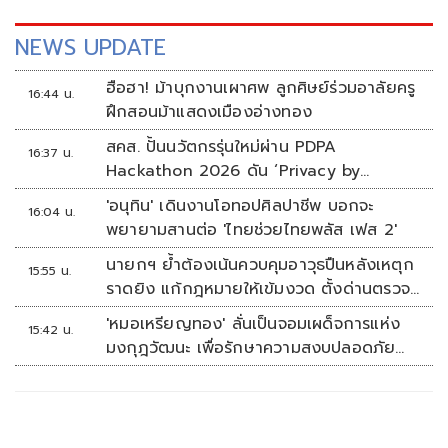
NEWS UPDATE
ฮือฮา! ม้าบุกงานเผาศพ ลูกศิษย์ร่วมอาลัยครู
16:44 น.
ฝึกสอนม้าแสดงเมืองอ่างทอง
สคส. ปั้นนวัตกรรุ่นใหม่ผ่าน PDPA
16:37 น.
Hackathon 2026 ดัน ‘Privacy by
Design for all’ สู่โซลูชันคุ้มครองข้อมูลส่วน
'อนุทิน' เดินงานโอทอปศิลปาชีพ บอกจะ
16:04 น.
บุคคลที่ใช้ได้จริง
พยายามสานต่อ 'ไทยช่วยไทยพลัส เฟส 2'
นายกฯ ย้ำต้องเน้นควบคุมอาวุธปืนหลังเหตุก
15:55 น.
ราดยิง แก้กฎหมายให้เข้มงวด ตั้งด่านตรวจ
เพิ่ม
'หมอเหรียญทอง' ลั่นเป็นจอมเผด็จการแห่ง
15:42 น.
มงกุฎวัฒนะ เพื่อรักษาความสงบปลอดภัย
ภายในรพ.