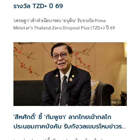
รางวัล TZD+ ปี 69
'เศรษฐา' เข้าทำเนียบฯพบ 'อนุทิน' รับรางวัล Prime
Minister’s Thailand Zero Dropout Plus (TZD+) ปี 69
'สีหศักดิ์' ชี้ 'กัมพูชา' ลากไทยเข้ากลไก
ประนอมภาคบังคับ รับกังวลเขมรโหมข่าวรถ
ถังจีน