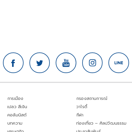
การเมือง
กรองสถานการณ์
เปลว สีเงิน
วาไรตี้
คอลัมนิสต์
กีฬา
บทความ
ท่องเที่ยว – ศิลปวัฒนธรรม
เศรษฐกิจ
ประชาสัมพันธ์