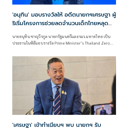
'อนุทิน' มอบรางวัลให้ อดีตนายกฯเศรษฐา ผู้
ริเริ่มโครงการช่วยลดจำนวนเด็กไทยหลุด
ระบบการศึกษา
นายอนุทิน ชาญวีรกูล นายกรัฐมนตรีและรมว.มหาดไทย เป็น
ประธานในพิธีมอบรางวัล Prime Minister’s Thailand Zero
Dropout Plus Awards (TZD+) ประจำปี พ.ศ. 2569 โดยมี
นายเศรษฐา ทวีสิน อดีตนายกรัฐมนตรี เข้ารับรางวัลเกียรติยศ
เพื่อยกย่องเชิดชูเกียรติ ในฐานะผู้ริเริ่มผลักดันโครงการ
Thailand Zero Dropout ให้เป็นวาระแห่งชาติ คืนโอกาสและ
อนาคตให้เด็กและเยาวชนนอกระบบการศึกษาไทย
'เศรษฐา' เข้าทำเนียบฯ พบ นายกฯ รับ