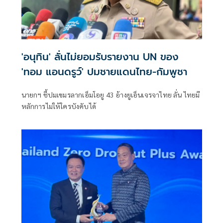
'อนุทิน' ลั่นไม่ยอมรับรายงาน UN ของ
'ทอม แอนดรูว์' ปมชายแดนไทย-กัมพูชา
นายกฯ ชี้ปมเขมรลากเอ็มโอยู 43 อ้างยูเอ็นเจรจาไทย ลั่น ไทยมี
หลักการไม่ให้ใครบังคับได้