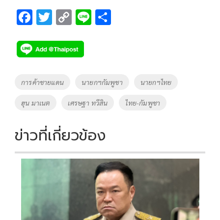
F
T
C
Li
S
ac
wi
o
n
h
e
tt
p
e
ar
b
er
y
e
o
Li
Tags
การค้าชายแดน
นายกฯกัมพูชา
นายกฯไทย
o
n
ฮุน มาเนต
เศรษฐา ทวีสิน
ไทย-กัมพูชา
k
k
ข่าวที่เกี่ยวข้อง