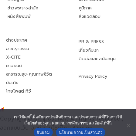
ข่าวพระราชสำนัก
ภูมิภาค
หนังสือพิมพ์
สิ่งแวดล้อม
ต่างประเทศ
PR & PRESS
อาชญากรรม
เกี่ยวกับเรา
X-CITE
ติดต่อและ สนับสนุน
ยานยนต์
สาธารณสุข-คุณภาพชีวิต
Privacy Policy
บันเทิง
ไทยโพสต์ ทีวี
Copyright© thaipost.net, All rights reserved.,
เราใช้คุกกี้เพื่อพัฒนาประสิทธิภาพ และประสบการณ์ที่ดีในการใช้
เว็บไซต์ของคุณ คุณสามารถศึกษารายละเอียดได้ที่นี่
ออกแบบเว็บ จัดทำเว็บไซต์โดย iDesign
ยินยอม
นโยบายความเป็นส่วนตัว