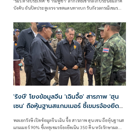
‘รมว.ต่างประเทศ’ ชี้ ‘กัมพูชา’ ลากไทยเข้ากลไกประนอมภาค
บังคับ ยันปิดประตูเจรจาเขตแดนทางบก รับกังวลกรณีเขมร
ประโคมข่าว รถถังจีน ในช่วงสถานการณ์เปราะบาง ขอบคุณ
ความปรารถนาดีจีนหวังเป็นตัวกลาง แต่เรื่องนี้สองประเทศต้อง
คุยตรง
'รังษี' โยงข้อมูลจีน 'เฉินจื้อ' สารภาพ 'ฮุน
เซน' ถือหุ้นฐานสแกมเมอร์ ชี้เขมรจ้องยึด
เนิน 350 คืน
พลเอกรังษี เปิดข้อมูลจีน เฉิน จื้อ สารภาพ ฮุน เซน ถือหุ้นฐานส
แกมเมอร์ 90% ชี้เหตุเขมรจ้องยึดเนิน 350 คืน หวังรักษาผล
ประโยชน์–เพิ่มแต้มต่อก่อนเจรจา JBC