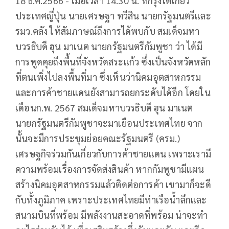
18 ธ.ค.2566 - เมื่อเวลา 14.30 น. ที่กรุงโตเกียว
ประเทศญี่ปุ่น นายเศรษฐา ทวีสิน นายกรัฐมนตรีและ
รมว.คลัง ให้สัมภาษณ์ถึงการได้พบกับ สมเด็จมหา
บวรธิบดี ฮุน มาเนต นายกรัฐมนตรีกัมพูชา ว่า ได้มี
การพูดคุยถึงพื้นที่จังหวัดสระแก้ว ซึ่งเป็นจังหวัดหลัก
ที่ตนเพิ่งไปลงพื้นที่มา ซึ่งเห็นว่านิคมอุตสาหกรรม
และการค้าชายแดนยังสามารถยกระดับได้อีก โดยใน
เดือนก.พ. 2567 สมเด็จมหาบวรธิบดี ฮุน มาเนต
นายกรัฐมนตรีกัมพูชาจะมาเยือนประเทศไทย จาก
นั้นจะมีการประชุมย่อยคณะรัฐมนตรี (ครม.)
เศรษฐกิจร่วมกันเกี่ยวกับการค้าชายแดน เพราะเรามี
ความพร้อมเรื่องการจัดส่งสินค้า หากกัมพูชามีแผน
สร้างนิคมอุตสาหกรรมแล้วติดต่อการค้า เขามาก็จะดี
กับทั้งภูมิภาค เพราะประเทศไทยมีท่าเรือน้ำลึกและ
สนามบินที่พร้อม มีพลังงานสะอาดที่พร้อม น่าจะทำ