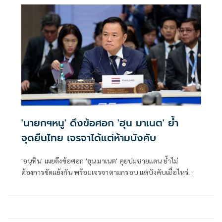
'นายกฯหนู' ดึงข้อศอก 'ฮุน มาเนต' ย้ำ
จุดยืนไทย เจรจาได้แต่ห้ามบังคับ
'อนุทิน' เผยดึงข้อศอก 'ฮุน มาเนต' คุยปมชายแดน ย้ำไม่
ต้องการขัดแย้งกัน พร้อมเจรจาตามกรอบ แต่บังคับเมื่อไหร่
หยุดทันที ลั่นไม่พูดเรื่องเปิดด่าน คำต้องห้ามเดี๋ยวคนไทยโกรธ
ตาย