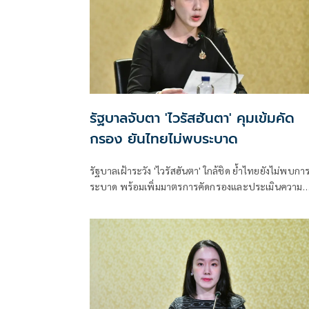
รัฐบาลจับตา 'ไวรัสฮันตา' คุมเข้มคัด
กรอง ยันไทยไม่พบระบาด
รัฐบาลเฝ้าระวัง 'ไวรัสฮันตา' ใกล้ชิด ย้ำไทยยังไม่พบกา
ระบาด พร้อมเพิ่มมาตรการคัดกรองและประเมินความ
เสี่ยงต่อเนื่อง