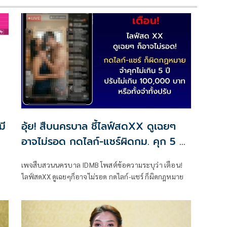
มี
อุ้ย! สืบนครบาล ชี้ไลฟ์สดXX ดูเฉยๆ
อาจไม่รอด กดไลก์-แชร์ผิดกม. คุก 5 ปี
แต่เพจควบคุมโรคส่อรอด
เพจสืบสวนนครบาล IDMB โพสต์ข้อความระบุว่า เตือน!
ไลฟ์สดXX ดูเฉยๆก็อาจไม่รอด กดไลก์-แชร์ ก็ผิดกฎหมาย