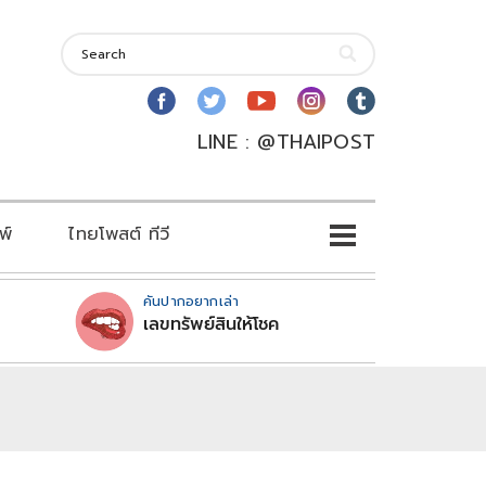
LINE : @THAIPOST
พ์
ไทยโพสต์ ทีวี
คันปากอยากเล่า
เลขทรัพย์สินให้โชค