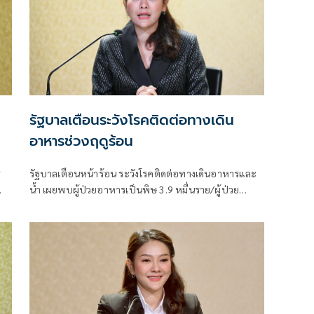
รัฐบาลเตือนระวังโรคติดต่อทางเดิน
อาหารช่วงฤดูร้อน
ร
รัฐบาลเตือนหน้าร้อน ระวังโรคติดต่อทางเดินอาหารและ
น้ำ เผยพบผู้ป่วยอาหารเป็นพิษ 3.9 หมื่นราย/ผู้ป่วย
อุจจาระร่วง 2.7 แสนราย แนะดูแลสุขอนามัยกินสุก ร้อน
สะอาด