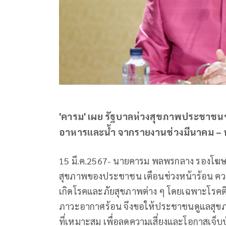
'คารม' เผย รัฐบาลห่วงสุขภาพประชาชนช่
อาหารและน้ำ จากรายงานช่วงมีนาคม – พฤ
15 มี.ค.2567- นายคารม พลพรกลาง รองโฆษก
สุขภาพของประชาชน เตือนช่วงหน้าร้อน ความ
เกิดโรคและภัยสุขภาพต่าง ๆ โดยเฉพาะโรคต
ภาวะอากาศร้อน จึงขอให้ประชาชนดูแลสุขภาพ
ที่เหมาะสม เพื่อลดความเสี่ยงและโอกาสเจ็บป่