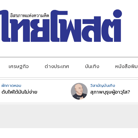
เศรษฐกิจ
ต่างประเทศ
บันเทิง
หนังสือพิม
ผักกาดหอม
วิสามัญบันเทิง
ดับไฟใต้มันไม่ง่าย
สุภาพบุรุษผู้อาวุโส?