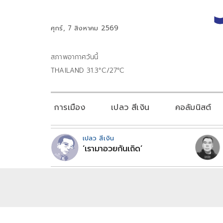
ศุกร์, 7 สิงหาคม 2569
สภาพอากาศวันนี้
THAILAND 31.3°C/27°C
การเมือง
เปลว สีเงิน
คอลัมนิสต์
เปลว สีเงิน
‘เรามาอวยกันเถิด’