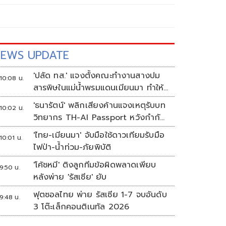
EWS UPDATE
'ปลัด ทส.' แจงตั้งคณะทำงานสางปม
10:08 น.
สารพิษในแม่น้ำพรมแดนเมียนมา ทำให้
แก้ปัญหารวดเร็ว
'ธนารัตน์' พลิกเสียงค้านแจงเหตุรับบท
10:02 น.
วิทยากร TH-AI Passport หวังกำกับ
ใช้งบเหมาะสม ชูจุดเด่นคนไทยได้ใช้ AI
'ไทย-เมียนมา' จับมือใช้ดาวเทียมรับมือ
10:01 น.
ระดับโปร ลดเหลื่อมล้ำทางเทคโนโลยี
ไฟป่า-น้ำท่วม-ภัยพิบัติ
เซฟงบไปกว่า900ล้าน เชื่อหากใช้เต็มที่
'โค้ชหมี' ติงลูกทีมข้อผิดพลาดเพียบ
เอกชนขาดทุนย่อยยับ
9:50 น.
หลังพ่าย 'รัสเซีย' ยับ
ฟุตซอลไทย พ่าย รัสเซีย 1-7 จบอันดับ
9:48 น.
3 โต๊ะเล็กคอนติเนทัล 2026