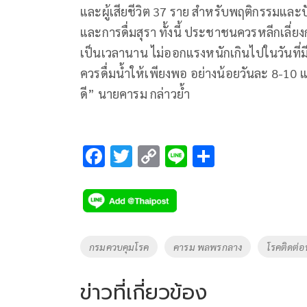
และผู้เสียชีวิต 37 ราย สำหรับพฤติกรรมและปั
และการดื่มสุรา ทั้งนี้ ประชาชนควรหลีกเลี
เป็นเวลานาน ไม่ออกแรงหนักเกินไปในวันที่ม
ควรดื่มน้ำให้เพียงพอ อย่างน้อยวันละ 8-10 แก
ดี” นายคารม กล่าวย้ำ
F
T
C
Li
S
ac
wi
o
n
h
e
tt
p
e
ar
b
er
y
e
o
Li
Tags
กรมควบคุมโรค
คารม พลพรกลาง
โรคติดต่
o
n
k
k
ข่าวที่เกี่ยวข้อง