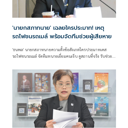
'นายกสภาทนาย' เฉลยใครประมาท! เหตุ
รถไฟชนรถเมล์ พร้อมจัดทีมช่วยผู้เสียหาย
'ธนพล' นายกสภาทนายความตั้งข้อสังเกตใครประมาทเคส
รถไฟชนรถเมล์ จัดทีมทนายเยี่ยมคนเจ็บ ดูสถานที่จริง รับช่วย
เหลือเคสนี้ทุกคน รับเป็นตัวกลางเจรจรค่าเสียหายจาก 'รฟท.-
ขสมก.'