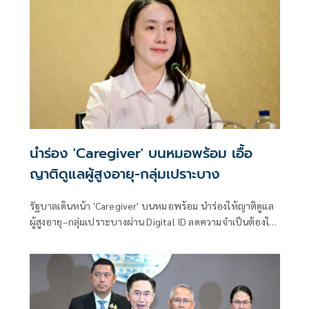
นำร่อง 'Caregiver' บนหมอพร้อม เอื้อ
ญาติดูแลผู้สูงอายุ-กลุ่มเปราะบาง
รัฐบาลเดินหน้า 'Caregiver' บนหมอพร้อม นำร่องให้ญาติดูแล
ผู้สูงอายุ–กลุ่มเปราะบางผ่าน Digital ID ลดความจำเป็นต้องใช้
บัญชีร่วมกัน