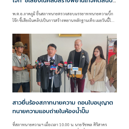
โจ๊ก' ชี้เสียงในคลิปสร้างพยานเท็จคดีสินบน
ทอง
พ.ต.อ.ภาคภูมิ ยื่นสภาทนายตรวจสอบมรรยาททนายความบิ๊ก
โจ๊ก ชี้เสียงในคลิปเป็นการสร้างพยานหลักฐานเท็จ เผยวันนี้ได้
เจอเจ้าตัวช่วงขึ้นศาล ยันความเป็นพี่เป็นน้องยังอยู่ แต่เรื่องคดี
ความก็ต้องว่ากันไป
สาวยื่นร้องสภาทนายความ ถอนใบอนุญาต
ทนายความแอบถ่ายในห้องน้ำปั๊ม
ที่สภาทนายความฯ เมื่อเวลา 10.00 น. นายรัชพล ศิริสาคร