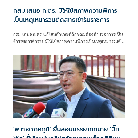
กสม.เสนอ ก.ตร. มิให้ใช้สภาพความพิการ
เป็นเหตุเหมารวมตัดสิทธิเข้ารับราชการ
กสม. เสนอ ก.ตร. แก้ไขหลักเกณฑ์ลักษณะต้องห้ามของการเป็น
ข้าราชการตำรวจ มิให้ใช้สภาพความพิการเป็นเหตุเหมารวมตัด
สิทธิเข้ารับราชการ แนะพิจารณาความสามารถเป็นรายกรณี
'พ.ต.อ.ภาคภูมิ' ยื่นสอบมรรยาททนาย 'บิ๊ก