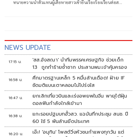
ทนายความนำตัวแทนผู้เสียหายสาวเข้ายื่นเรื่องร้องเรียนต่อสภา
ทน
NEWS UPDATE
'สส.อังสณา' นำทีมพรรคเศรษฐกิจ ช่วยเด็ก
17:15 น.
13 ถูกทำร้ายซ้ำซาก ประสานพม.เข้าคุ้มครอง
ศึกมาตรฐานเหล็ก 5 หมื่นล้านเดือด! ฝ่าย IF
16:58 น.
ซัดมติแบนเตาหลอมไม่โปร่งใส
ยกเลิกเที่ยวบินและเร่งอพยพในจีน พายุไต้ฝุ่น
16:47 น.
ดอลฟินกำลังใกล้เข้ามา
แกะรอยปฐมบทฮั้วสว. แฉบันทึกประชุม สนช. ปี
16:38 น.
60 ใช้ 5 พันล้านยึดประเทศ
เอ๊ะ! 'อนุทิน' โพสต์วิ่งหัวชนกำแพงทุกวัน แต่
16:20 น.