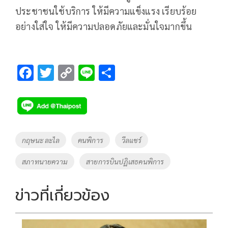
ประชาชนใช้บริการ ให้มีความแข็งแรง เรียบร้อย
อย่างใส่ใจ ให้มีความปลอดภัยและมั่นใจมากขึ้น
F
T
C
Li
S
ac
wi
o
n
h
e
tt
p
e
ar
b
er
y
e
o
Li
Tags
กฤษนะ ละไล
คนพิการ
วีลแชร์
o
n
สภาทนายความ
สายการบินปฏิเสธคนพิการ
k
k
ข่าวที่เกี่ยวข้อง