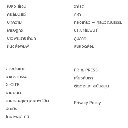
เปลว สีเงิน
วาไรตี้
คอลัมนิสต์
กีฬา
บทความ
ท่องเที่ยว – ศิลปวัฒนธรรม
เศรษฐกิจ
ประชาสัมพันธ์
ข่าวพระราชสำนัก
ภูมิภาค
หนังสือพิมพ์
สิ่งแวดล้อม
ต่างประเทศ
PR & PRESS
อาชญากรรม
เกี่ยวกับเรา
X-CITE
ติดต่อและ สนับสนุน
ยานยนต์
สาธารณสุข-คุณภาพชีวิต
Privacy Policy
บันเทิง
ไทยโพสต์ ทีวี