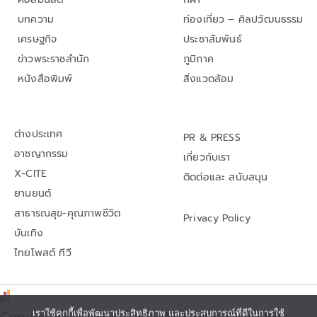
บทความ
ท่องเที่ยว – ศิลปวัฒนธรรม
เศรษฐกิจ
ประชาสัมพันธ์
ข่าวพระราชสำนัก
ภูมิภาค
หนังสือพิมพ์
สิ่งแวดล้อม
ต่างประเทศ
PR & PRESS
อาชญากรรม
เกี่ยวกับเรา
X-CITE
ติดต่อและ สนับสนุน
ยานยนต์
สาธารณสุข-คุณภาพชีวิต
Privacy Policy
บันเทิง
ไทยโพสต์ ทีวี
Copyright© thaipost.net, All rights reserved.,
เราใช้คุกกี้เพื่อพัฒนาประสิทธิภาพ และประสบการณ์ที่ดีในการใช้