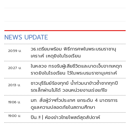
NEWS UPDATE
วธ.เตรียมพร้อม พิธีการศพในพระบรมราชานุ
20:59 น.
เคราะห์ เหตุยิงในโรงเรียน
ในหลวง ทรงรับผู้เสียชีวิตและบาดเจ็บจากเหตุก
20:27 น.
ราดยิงในโรงเรียน ไว้ในพระบรมราชานุเคราะห์
ชาวบุรีรัมย์ร้องทุกข์ น้ำท่วมนาข้าวซ้ำซากทุกปี
20:13 น.
รถเล็กผ่านไม่ได้ วอนหน่วยงานเร่งแก้ไข
มท. สั่งผู้ว่าฯทั่วประเทศ ยกระดับ 4 มาตรการ
19:06 น.
ดูแลความปลอดภัยในสถานศึกษา
19:00 น.
ปืน..!! | ห้องข่าวไทยโพสต์สุดสัปดาห์