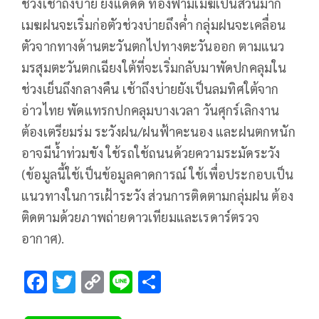
ช่วงเช้าถึงบ่าย ยังแดดดี ท้องฟ้ามีเมฆเป็นส่วนมาก
เมฆฝนจะเริ่มก่อตัวช่วงบ่ายถึงค่ำ กลุ่มฝนจะเคลื่อน
ตัวจากทางด้านตะวันตกไปทางตะวันออก ตามแนว
มรสุมตะวันตกเฉียงใต้ที่จะเริ่มกลับมาพัดปกคลุมใน
ช่วงเย็นถึงกลางคืน เช้าถึงบ่ายยังเป็นลมทิศใต้จาก
อ่าวไทย พัดแทรกปกคลุมบางเวลา วันศุกร์เลิกงาน
ต้องเตรียมร่ม ระวังฝน/ฝนฟ้าคะนอง และฝนตกหนัก
อาจมีน้ำท่วมขัง ใช้รถใช้ถนนด้วยความระมัดระวัง
(ข้อมูลนี้ใช้เป็นข้อมูลคาดการณ์ ใช้เพื่อประกอบเป็น
แนวทางในการเฝ้าระวัง ส่วนการติดตามกลุ่มฝน ต้อง
ติดตามด้วยภาพถ่ายดาวเทียมและเรดาร์ตรวจ
อากาศ).
F
T
C
Li
S
ac
wi
o
n
h