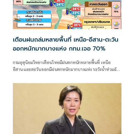
เตือนฝนถล่มหลายพื้นที่ เหนือ-อีสาน-ตะวัน
ออกหนักมากบางแห่ง กทม.เจอ 70%
กรมอุตุนิยมวิทยาเตือนไทยมีฝนตกหนักหลายพื้นที่ เหนือ
อีสาน และตะวันออกมีฝนตกหนักมากบางแห่ง ระวังน้ำท่วมฉับ
พลัน-น้ำป่าไหลหลาก ขณะที่อันดามันตอนบนและอ่าวไทย
ตอนบนคลื่นสูง 2-3 เมตร เรือเล็กควรงดออกจากฝั่ง ส่วนไต้ฝุ่น
“ดอลฟิน” ไม่เข้าไทย