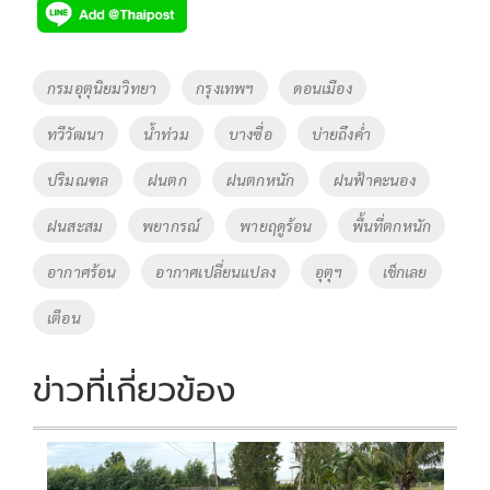
e
tt
p
e
ar
b
er
y
e
o
Li
Tags
กรมอุตุนิยมวิทยา
กรุงเทพฯ
ดอนเมือง
o
n
ทวีวัฒนา
น้ำท่วม
บางซื่อ
บ่ายถึงค่ำ
k
k
ปริมณฑล
ฝนตก
ฝนตกหนัก
ฝนฟ้าคะนอง
ฝนสะสม
พยากรณ์
พายฤดูร้อน
พื้นที่ตกหนัก
อากาศร้อน
อากาศเปลี่ยนแปลง
อุตุฯ
เช็กเลย
เตือน
ข่าวที่เกี่ยวข้อง