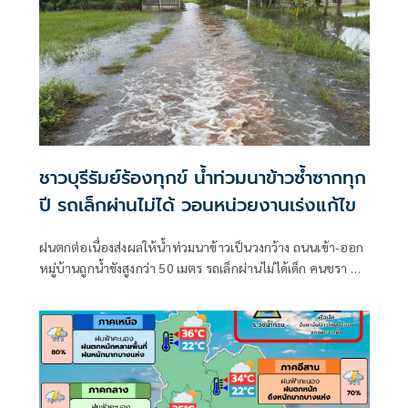
ชาวบุรีรัมย์ร้องทุกข์ น้ำท่วมนาข้าวซ้ำซากทุก
ปี รถเล็กผ่านไม่ได้ วอนหน่วยงานเร่งแก้ไข
ฝนตกต่อเนื่องส่งผลให้น้ำท่วมนาข้าวเป็นวงกว้าง ถนนเข้า-ออก
หมู่บ้านถูกน้ำขังสูงกว่า 50 เมตร รถเล็กผ่านไม่ได้เด็ก คนชรา ผู้
พิการเดือดร้อน ชาวบ้านเผยเป็นปัญหาซ้ำซากมาหลายปีวอน
หน่วยงานที่เกี่ยวข้องแก้ไข ขณะ อบต.เคยเสนอของบมาวาง
บล็อกคอนเวิร์สแก้ปัญหาระยะยาว แต่ถูกโยกไปที่อื่น เตรียม
หางบทำถนนให้สูงขึ้นบรรเทาความเดือดร้อน