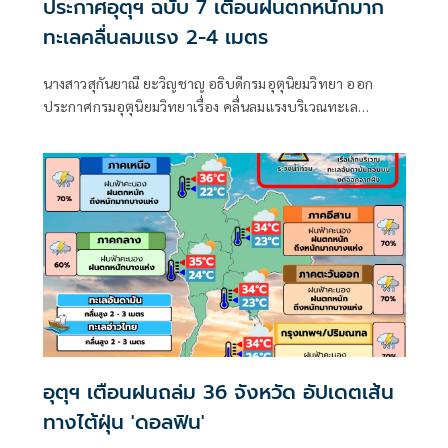
ประกาศอุตุฯ ฉบับ 7 เตือนฝนตกหนักมาก
ทะเลคลื่นลมแรง 2-4 เมตร
นางสาวสุกันยาณี ยะวิญชาญ อธิบดีกรมอุตุนิยมวิทยา ออก
ประกาศกรมอุตุนิยมวิทยาเรื่อง คลื่นลมแรงบริเวณทะเล
อันดามันตอนบนและอ่าวไทยตอนบน และฝนตกหนักถึงหนัก
มากบริเวณประเทศไทย
อุตุฯ เตือนฝนถล่ม 36 จังหวัด อัปเดตเส้น
ทางไต้ฝุ่น 'ดอลฟิน'