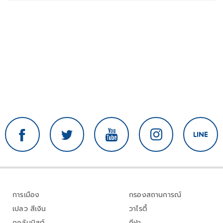
การเมือง
กรองสถานการณ์
เปลว สีเงิน
วาไรตี้
คอลัมนิสต์
กีฬา