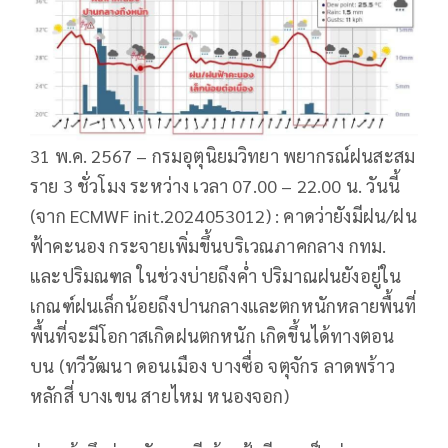
31 พ.ค. 2567 – กรมอุตุนิยมวิทยา พยากรณ์ฝนสะสม
ราย 3 ชั่วโมง ระหว่าง เวลา 07.00 – 22.00 น. วันนี้
(จาก ECMWF init.2024053012) : คาดว่ายังมีฝน/ฝน
ฟ้าคะนอง กระจายเพิ่มขึ้นบริเวณภาคกลาง กทม.
และปริมณฑล ในช่วงบ่ายถึงค่ำ ปริมาณฝนยังอยู่ใน
เกณฑ์ฝนเล็กน้อยถึงปานกลางและตกหนักหลายพื้นที่
พื้นที่จะมีโอกาสเกิดฝนตกหนัก เกิดขึ้นได้ทางตอน
บน (ทวีวัฒนา ดอนเมือง บางซื่อ จตุจักร ลาดพร้าว
หลักสี่ บางเขน สายไหม หนองจอก)