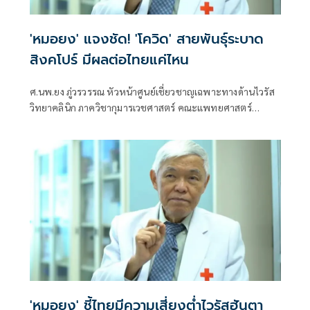
'หมอยง' แจงชัด! 'โควิด' สายพันธุ์ระบาด
สิงคโปร์ มีผลต่อไทยแค่ไหน
ศ.นพ.ยง ภู่วรวรรณ หัวหน้าศูนย์เชี่ยวชาญเฉพาะทางด้านไวรัส
วิทยาคลินิก ภาควิชากุมารเวชศาสตร์ คณะแพทยศาสตร์
จุฬาลงกรณ์มหาวิทยาลัย
'หมอยง' ชี้ไทยมีความเสี่ยงต่ำไวรัสฮันตา