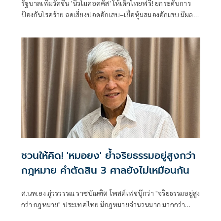
รัฐบาลเพิ่มวัคซีน 'นิวโมคอคคัส' ให้เด็กไทยฟรี! ยกระดับการ
ป้องกันโรคร้าย ลดเสี่ยงปอดอักเสบ–เยื่อหุ้มสมองอักเสบ มีผล
บังคับใช้แล้ว
ชวนให้คิด! 'หมอยง' ย้ำจริยธรรมอยู่สูงกว่า
กฎหมาย คำตัดสิน 3 ศาลยังไม่เหมือนกัน
ศ.นพ.ยง ภู่วรวรรณ ราชบัณฑิต โพสต์เฟซบุ๊กว่า "จริยธรรมอยู่สูง
กว่า กฎหมาย" ประเทศไทย มีกฎหมายจำนวนมาก มากกว่า
ประเทศที่พัฒนาแล้วหลายเท่า