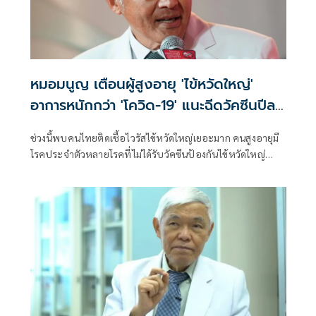
หมอมนูญ เตือนผู้สูงอายุ 'ไข้หวัดใหญ่'
อาการหนักกว่า 'โควิด-19' แนะฉีดวัคซีนปีละ
เข็ม ลดรุนแรง
ช่วงนี้พบคนไทยติดเชื้อไวรัสไข้หวัดใหญ่เยอะมาก คนสูงอายุมี
โรคประจำตัวหลายโรคที่ไม่ได้รับวัคซีนป้องกันไข้หวัดใหญ่
เวลาติดเชื้อ บางคนอาการหนัก