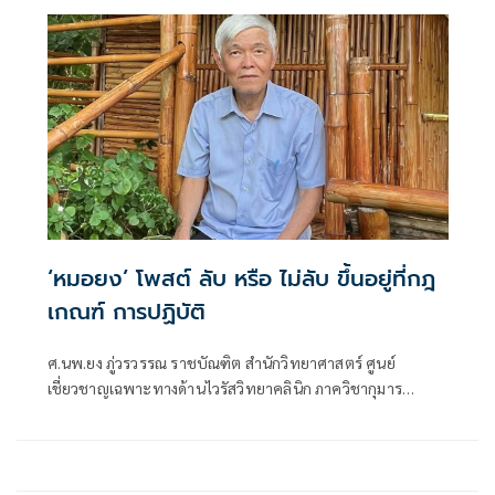
‘หมอยง’ โพสต์ ลับ หรือ ไม่ลับ ขึ้นอยู่ที่กฎ
เกณฑ์ การปฏิบัติ
ศ.นพ.ยง ภู่วรวรรณ ราชบัณฑิต สำนักวิทยาศาสตร์ ศูนย์
เชี่ยวชาญเฉพาะทางด้านไวรัสวิทยาคลินิก ภาควิชากุมาร
เวชศาสตร์ คณะแพทยศาสตร์ จุฬาลงกรณ์มหาวิทยาลัย