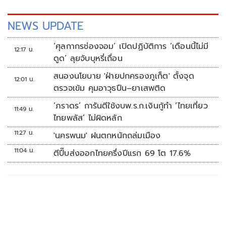
NEWS UPDATE
‘ศุลกากรช่องจอม’ เปิดปฏิบัติการ ‘เดือนนี้ไม่มี
12:17 น.
ดูด’ ลุยจับบุหรี่เถื่อน
สนองนโยบาย 'ฝ่ายปกครองภูเก็ต' ตั้งจุด
12:01 น.
ตรวจเข้ม คุมอาวุธปืน–ยาเสพติด
‘ภราดร’ การันตีใช้งบพ.ร.ก.เงินกู้ทำ ‘ไทยเที่ยว
11:49 น.
ไทยพลัส’ ไม่ผิดหลัก
11:27 น.
'นครพนม' ฝนตกหนักถล่มเมือง
11:04 น.
ตีปี๊บส่งออกไทยครึ่งปีแรก 69 โต 17.6%