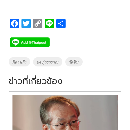
F
T
C
Li
S
ac
wi
o
n
h
e
tt
p
e
ar
b
er
y
e
o
Li
Tags
ฝีดาษลิง
ยง ภู่วรวรรณ
วัคซีน
o
n
k
k
ข่าวที่เกี่ยวข้อง