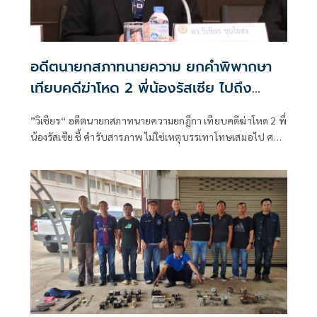
อดีตนายกสภาทนายความ ยกคำพิพากษา
เทียบคดีฆ่าโหด 2 พี่น้องรัสเซีย ไปถึง
ประหารชีวิตหรือไม่
”วิเชียร“ อดีตนายกสภาทนายความยกฎีกา เทียบคดีฆ่าโหด 2 พี่
น้องรัสเซีย ชี้ คำรับสารภาพ ไม่ใช่เหตุบรรเทาโทษเสมอไป ศาล
ไม่ต้องลดโทษก็ได้