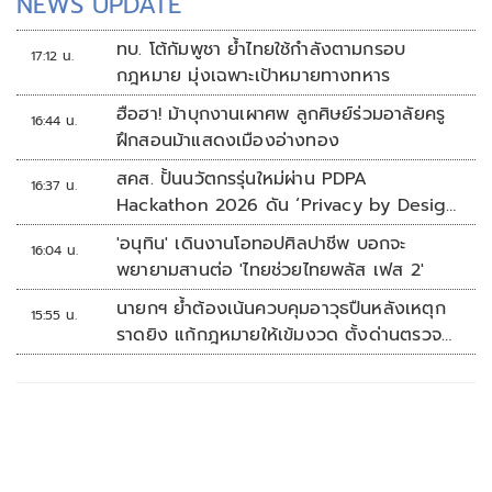
NEWS UPDATE
ทบ. โต้กัมพูชา ย้ำไทยใช้กำลังตามกรอบ
17:12 น.
กฎหมาย มุ่งเฉพาะเป้าหมายทางทหาร
ฮือฮา! ม้าบุกงานเผาศพ ลูกศิษย์ร่วมอาลัยครู
16:44 น.
ฝึกสอนม้าแสดงเมืองอ่างทอง
สคส. ปั้นนวัตกรรุ่นใหม่ผ่าน PDPA
16:37 น.
Hackathon 2026 ดัน ‘Privacy by Design
for all’ สู่โซลูชันคุ้มครองข้อมูลส่วนบุคคลที่
'อนุทิน' เดินงานโอทอปศิลปาชีพ บอกจะ
16:04 น.
ใช้ได้จริง
พยายามสานต่อ 'ไทยช่วยไทยพลัส เฟส 2'
นายกฯ ย้ำต้องเน้นควบคุมอาวุธปืนหลังเหตุก
15:55 น.
ราดยิง แก้กฎหมายให้เข้มงวด ตั้งด่านตรวจ
เพิ่ม