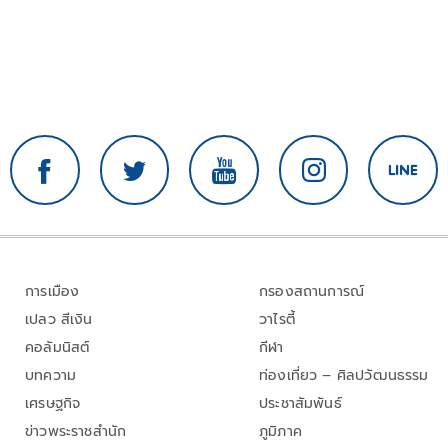
การเมือง
กรองสถานการณ์
เปลว สีเงิน
วาไรตี้
คอลัมนิสต์
กีฬา
บทความ
ท่องเที่ยว – ศิลปวัฒนธรรม
เศรษฐกิจ
ประชาสัมพันธ์
ข่าวพระราชสำนัก
ภูมิภาค