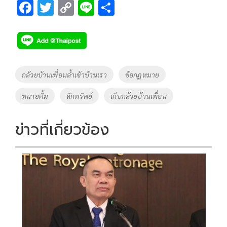
F
T
C
Li
S
ac
wi
o
n
h
e
tt
p
e
ar
b
er
y
e
o
Li
Tags
กล้วยบ้านเพื่อนล้ำเข้าบ้านเรา
ข้อกฎหมาย
o
n
ทนายตั้ม
ลักทรัพย์
เก็บกล้วยบ้านเพื่อน
k
k
ข่าวที่เกี่ยวข้อง