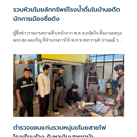
รวบหัวขโมยลักทรัพย์โรงน้ำดื่มในบ้านอดีต
นักการเมืองชื่อดัง
ผู้สื่อข่าวรายงานความคืบหน้าจาก พ.ต.อ.ถนัดกิจ ตั้งมานะสกุล
ผกก.สภ.ดงเจริญ ที่อำนวนการให้ พ.ต.ท.สงกรานต์ ปานมณี รอง
ผกก.ป.ฯ สภ.ดงเจริญ และพวกดำเนินการสืบสวนสอบสวนเพื่อ
ตามจับคนร้ายจากกรณีที่เมื่อวันที่ 21 ก.ค 69 เวลา 07.40 น. ได้
รับแจ้งว่ามีเหตุลักทรัพย์ที่โรงผลิตน้ำดื่ม หมู่ที่ 6 ต.วังงิ้ว อ.ดง
เจริญ จ.พิจิตร ตำรวจจึงลงพื้นที่จุดเกิดเหตุซึ่งได้พบ น.ส.ธิติพร
(ขอสงวนนามสกุล)
ตำรวจขอนแก่นรวบหนุ่มขโมยสายไฟ
โรงเรียนร้าง รับหาเงินเสพยาบ้า