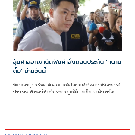
ลุ้นศาลอาญานัดฟังคำสั่งถอนประกัน 'ทนาย
ตั้ม' บ่ายวันนี้
ที่ศาลอาญา ถ.รัชดาภิเษก ศาลนัดไต่สวนคำร้อง กรณีที่อาจารย์
ปานเทพ พัวพงษ์พันธ์ ประธานมูลนิธิยามเฝ้าแผนดิน พร้อม
ด้วย น.ส อั