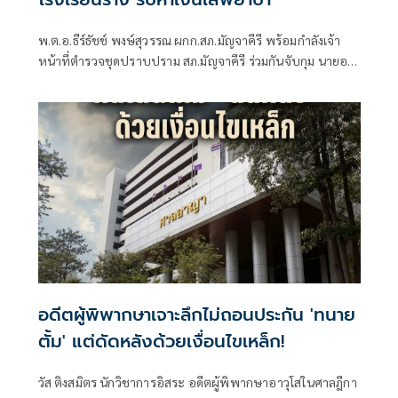
พ.ต.อ.ธีร์ธัชช์ พงษ์สุวรรณ ผกก.สภ.มัญจาคีรี พร้อมกำลังเจ้า
หน้าที่ตำรวจชุดปราบปราม สภ.มัญจาคีรี ร่วมกันจับกุม นายอภิ
วัฒน์ สวยกรุ่น อายุ 25 ปี อยู่บ้านเลขที่ 125/1 ม.2 ต.สวนหม่อน
อ.มัญจาคีรี จ.ขอนแก่น พร้อมของกลางในกระเป๋าสะพายข้างสี
กรมท่า คีมตัดสายไฟ จำนวน 2 ชิ้น ,กรรไกร จำนวน 1 ชิ้น ,มี
อดีตผู้พิพากษาเจาะลึกไม่ถอนประกัน 'ทนาย
ตั้ม' แต่ดัดหลังด้วยเงื่อนไขเหล็ก!
วัส ติงสมิตร นักวิชาการอิสระ อดีตผู้พิพากษาอาวุโสในศาลฎีกา