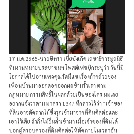
17 ม.ค.2565-นายษิทรา เบี้ยบังเกิด เลขาธิการมูลนิธิ
ทีมงานทนายประชาชนฯ โพสต์เฟซบุ๊กระบุว่า วันนี้มี
โอกาสได้ไปอ่านเพจคุณรัศมีแข เรื่องถ้ากล้วยของ
เพื่อนบ้านมาออกดอกออกผลข้ามรั้วเรา ตาม
กฎหมาย กรรมสิทธิ์ในผลกล้วยเป็นของใคร ผมเลย
อยากแจ้งว่าตาม มาตรา 1347 ที่กล่าวไว้ว่า “เจ้าของ
ที่ดินอาจตัดรากไม้ซึ่งรุกเข้ามาจากที่ดินติดต่อและ
เอาไว้เสีย ถ้ากิ่งไม้ยื่นล้ำเข้ามา เมื่อเจ้าของที่ดินได้
บอกผู้ครอบครองที่ดินติดต่อให้ตัดภายในเวลาอัน