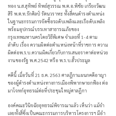
ทอง น.ส.สุทิพย์ ทิพย์สุวรรณ พ.ต.อ.พิชัย เกรียงวัฒน
สิริ พ.ต.ท.รักศิลป์ รัตนวราหะ ทั้งสี่คนดำรงตำแหน่ง
ในฐานะกรรมการจัดซื้อรถดับเพลิงและเรือดับเพลิง
พร้อมอุปกรณ์บรรเทาสาธารณภัยของ
กรุงเทพมหานครโดยวิธีพิเศษ จําเลยที่ 1-4 ตาม
ลำดับ เรื่อง ความผิดต่อตําแหน่งหน้าที่ราชการ ความ
ผิดต่อพ.ร.บ.ความผิดเกี่ยวกับการเสนอราคาต่อหน่วย
งานของรัฐ พ.ศ.2542 หรือ พ.ร.บ.ฮั้วประมูล
คดีนี้ เมื่อวันที่ 21 ธ.ค. 2563 ศาลฎีกาแผนกคดีอาญา
ของผู้ดํารงตําแหน่งทางการเมืองพิพากษายกฟ้อง ต่อ
มาโจทก์อุทธรณ์ต่อที่ประชุมใหญ่ศาลฎีกา
องค์คณะวินิจฉัยอุทธรณ์พิจารณาแล้ว เห็นว่า แม้จํา
เลยทั้งสี่ซึ่งเป็นคณะกรรมการบริหารโครงการฯ มีอํา