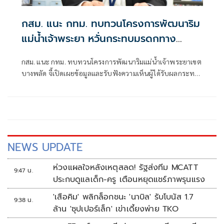
กสม. แนะ กทม. ทบทวนโครงการพัฒนาริม
แม่น้ำเจ้าพระยา หวั่นกระทบมรดกทาง
วัฒนธรรม
กสม. แนะ กทม. ทบทวนโครงการพัฒนาริมแม่น้ำเจ้าพระยาเขต
บางพลัด จี้เปิดเผยข้อมูลและรับฟังความเห็นผู้ได้รับผลกระทบ
ให้ครบถ้วน หลังประชาชนร้องเรียนไม่ทราบข้อมูล หวั่นกระทบ
มรดกทางวัฒนธรรม
NEWS UPDATE
ห่วงแผลใจหลังเหตุสลด! รัฐส่งทีม MCATT
9:47 น.
ประกบดูแลเด็ก-ครู เตือนหยุดแชร์ภาพรุนแรง
'เสือคิม' พลิกล็อกชนะ 'นาบิล' รับโบนัส 1.7
9:38 น.
ล้าน 'ซุปเปอร์เล็ก' เข่าเดี้ยงพ่าย TKO