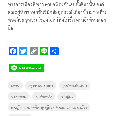
ทางการเมืองพิพากษายกฟ้องจําเลยทั้งสี่มานั้น องค์
คณะผู้พิพากษาชั้นวินิจฉัยอุทธรณ์ เสียงข้างมากเห็น
พ้องด้วย อุทธรณ์ของโจทก์ฟังไม่ขึ้น ศาลจึงพิพากษา
ยืน
F
T
C
Li
S
ac
wi
o
n
h
e
tt
p
e
ar
b
er
y
e
o
Li
Tags
กทม.
กรุงเทพมหานคร
ทุจริตรถดับเพลิง
o
n
มรดกบาป
รถดับเพลิง
ศาลฎีกา
k
k
ศาลฎีกาแผนกคดีอาญาผู้ดำรงตำแหน่งทางการเมือง