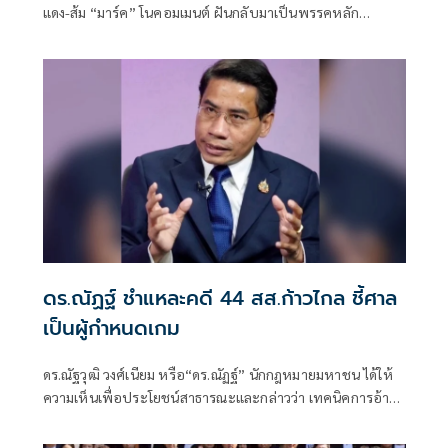
แดง-ส้ม “มาร์ค” โนคอมเมนต์ ฝันกลับมาเป็นพรรคหลัก
“ผบ.ตร.” ตั้งกรรมการสอบ
ดร.ณัฏฐ์ ชำแหละคดี 44 สส.ก้าวไกล ชี้ศาล
เป็นผู้กำหนดเกม
ดร.ณัฐวุฒิ วงศ์เนียม หรือ“ดร.ณัฏฐ์” นักกฎหมายมหาชน ได้ให้
ความเห็นเพื่อประโยชน์สาธารณะและกล่าวว่า เทคนิคการอ้าง
พยานจำ