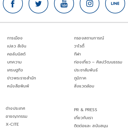
การเมือง
กรองสถานการณ์
เปลว สีเงิน
วาไรตี้
คอลัมนิสต์
กีฬา
บทความ
ท่องเที่ยว – ศิลปวัฒนธรรม
เศรษฐกิจ
ประชาสัมพันธ์
ข่าวพระราชสำนัก
ภูมิภาค
หนังสือพิมพ์
สิ่งแวดล้อม
ต่างประเทศ
PR & PRESS
อาชญากรรม
เกี่ยวกับเรา
X-CITE
ติดต่อและ สนับสนุน