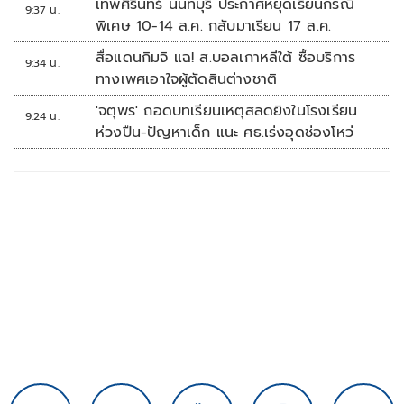
เทพศิรินทร์ นนทบุรี ประกาศหยุดเรียนกรณี
9:37 น.
พิเศษ 10-14 ส.ค. กลับมาเรียน 17 ส.ค.
สื่อแดนกิมจิ แฉ! ส.บอลเกาหลีใต้ ซื้อบริการ
9:34 น.
ทางเพศเอาใจผู้ตัดสินต่างชาติ
'จตุพร' ถอดบทเรียนเหตุสลดยิงในโรงเรียน
9:24 น.
ห่วงปืน-ปัญหาเด็ก แนะ ศธ.เร่งอุดช่องโหว่