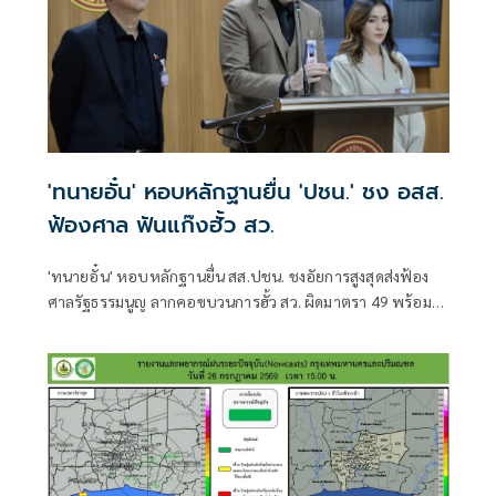
'ทนายอั๋น' หอบหลักฐานยื่น 'ปชน.' ชง อสส.
ฟ้องศาล ฟันแก๊งฮั้ว สว.
'ทนายอั๋น' หอบหลักฐานยื่น สส.ปชน. ชงอัยการสูงสุดส่งฟ้อง
ศาลรัฐธรรมนูญ ลากคอขบวนการฮั้ว สว. ผิดมาตรา 49 พร้อม
ฟันกกต. ผิด 157 ด้าน 'ภัณฑิล' ย้ำต้องคุ้มครองพยาน ไม่ใช่ข่มขู่