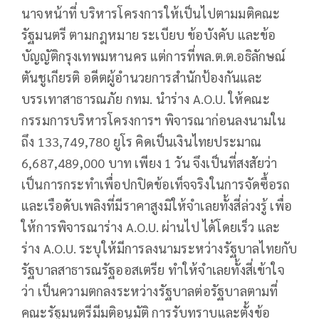
นาจหน้าที่ บริหารโครงการให้เป็นไปตามมติคณะ
รัฐมนตรี ตามกฎหมาย ระเบียบ ข้อบังคับ และข้อ
บัญญัติกรุงเทพมหานคร แต่การที่พล.ต.ต.อธิลักษณ์
ตันชูเกียรติ อดีตผู้อำนวยการสำนักป้องกันและ
บรรเทาสาธารณภัย กทม. นําร่าง A.O.U. ให้คณะ
กรรมการบริหารโครงการฯ พิจารณาก่อนลงนามใน
ถึง 133,749,780 ยูโร คิดเป็นเงินไทยประมาณ
6,687,489,000 บาท เพียง 1 วัน จึงเป็นที่สงสัยว่า
เป็นการกระทําเพื่อปกปิดข้อเท็จจริงในการจัดซื้อรถ
และเรือดับเพลิงที่มีราคาสูงมิให้จําเลยทั้งสี่ล่วงรู้ เพื่อ
ให้การพิจารณาร่าง A.O.U. ผ่านไป ได้โดยเร็ว และ
ร่าง A.O.U. ระบุให้มีการลงนามระหว่างรัฐบาลไทยกับ
รัฐบาลสาธารณรัฐออสเตรีย ทําให้จําเลยทั้งสี่เข้าใจ
ว่า เป็นความตกลงระหว่างรัฐบาลต่อรัฐบาลตามที่
คณะรัฐมนตรีมีมติอนุมัติ การรับทราบและตั้งข้อ