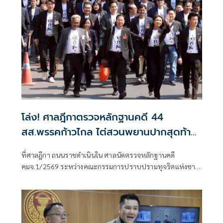
โล่ง! ศาลฎีกาตรวจหลักฐานคดี 44
สส.พรรคก้าวไกล ไต่สวนพยานปากสุดท้าย
18 พ.ค.ปีหน้าก่อนนัดตัดสิน
ที่ศาลฎีกา ถนนราชดำเนินใน ศาลนัดตรวจหลักฐานคดี
คมจ.1/2569 ระหว่างคณะกรรมการปราบปรามทุจริตแห่งชาติ
ผู้ร้อง กับ 44 สส.พร