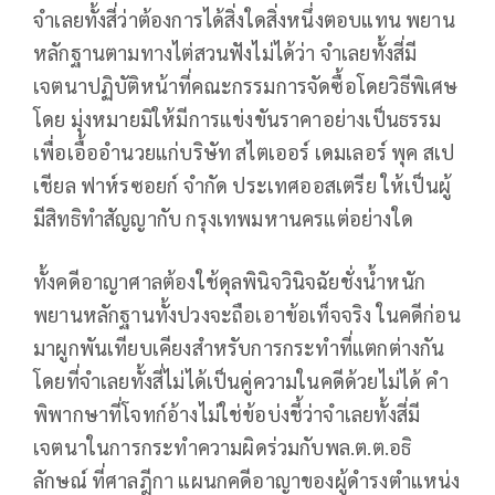
จําเลยทั้งสี่ว่าต้องการได้สิ่งใดสิ่งหนึ่งตอบแทน พยาน
หลักฐานตามทางไต่สวนฟังไม่ได้ว่า จําเลยทั้งสี่มี
เจตนาปฏิบัติหน้าที่คณะกรรมการจัดซื้อโดยวิธีพิเศษ
โดย มุ่งหมายมิให้มีการแข่งขันราคาอย่างเป็นธรรม
เพื่อเอื้ออํานวยแก่บริษัท สไตเออร์ เดมเลอร์ พุค สเป
เชียล ฟาห์รซอยก์ จํากัด ประเทศออสเตรีย ให้เป็นผู้
มีสิทธิทําสัญญากับ กรุงเทพมหานครแต่อย่างใด
ทั้งคดีอาญาศาลต้องใช้ดุลพินิจวินิจฉัยชั่งน้ําหนัก
พยานหลักฐานทั้งปวงจะถือเอาข้อเท็จจริง ในคดีก่อน
มาผูกพันเทียบเคียงสําหรับการกระทําที่แตกต่างกัน
โดยที่จําเลยทั้งสี่ไม่ได้เป็นคู่ความในคดีด้วยไม่ได้ คํา
พิพากษาที่โจทก์อ้างไม่ใช่ข้อบ่งชี้ว่าจําเลยทั้งสี่มี
เจตนาในการกระทําความผิดร่วมกับพล.ต.ต.อธิ
ลักษณ์ ที่ศาลฎีกา แผนกคดีอาญาของผู้ดํารงตําแหน่ง