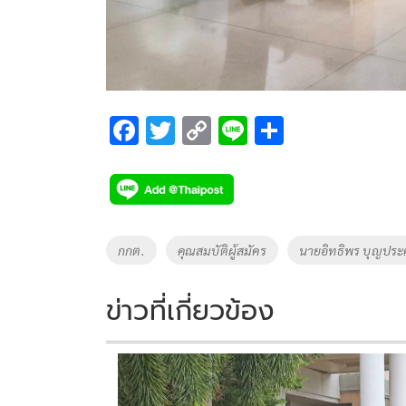
F
T
C
Li
S
ac
wi
o
n
h
e
tt
p
e
ar
b
er
y
e
o
Li
Tags
กกต.
คุณสมบัติผู้สมัคร
นายอิทธิพร บุญประ
o
n
k
k
ข่าวที่เกี่ยวข้อง