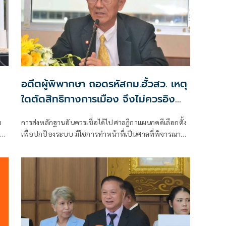
อดีตผู้พิพากษา ถอดรหัสกม.ฮั้วสว. เหตุ
ใดตัดสิทธิทางการเมือง จึงไม่ควรอิง
มาตรฐานเดียวกับคดีอาญา
ข
การส่งหลักฐานอันควรเชื่อได้ไปศาลฎีกาแผนกคดีเลือกตั้ง
า
เพื่อปกป้องระบบ มิใช่การทำหน้าที่เป็นศาลที่พิจารณาคดี
อง
อาญาเพื่อลงโทษตัวบุคคล