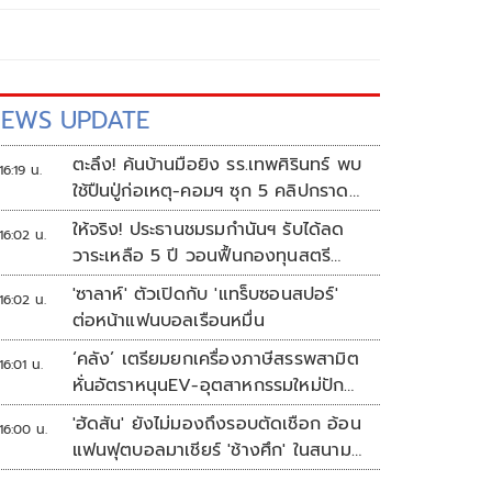
EWS UPDATE
ตะลึง! ค้นบ้านมือยิง รร.เทพศิรินทร์ พบ
16:19 น.
ใช้ปืนปู่ก่อเหตุ-คอมฯ ซุก 5 คลิปกราด
ยิง
ให้จริง! ประธานชมรมกำนันฯ รับได้ลด
16:02 น.
วาระเหลือ 5 ปี วอนฟื้นกองทุนสตรี
อำเภอละล้าน
'ซาลาห์' ตัวเปิดกับ 'แทร็บซอนสปอร์'
16:02 น.
ต่อหน้าแฟนบอลเรือนหมื่น
‘คลัง’ เตรียมยกเครื่องภาษีสรรพสามิต
16:01 น.
หั่นอัตราหนุนEV-อุตสาหกรรมใหม่ปัก
หมุดไทย
'ฮัดสัน' ยังไม่มองถึงรอบตัดเชือก อ้อน
16:00 น.
แฟนฟุตบอลมาเชียร์ 'ช้างศึก' ในสนาม
ดวล 'เมียนมา'