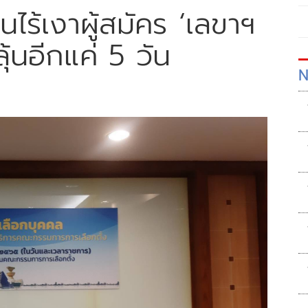
อนไร้เงาผู้สมัคร ‘เลขาฯ
ุ้นอีกแค่ 5 วัน
N