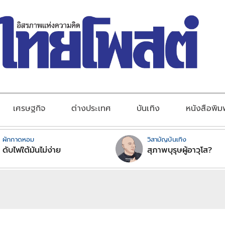
เศรษฐกิจ
ต่างประเทศ
บันเทิง
หนังสือพิม
ผักกาดหอม
วิสามัญบันเทิง
ดับไฟใต้มันไม่ง่าย
สุภาพบุรุษผู้อาวุโส?