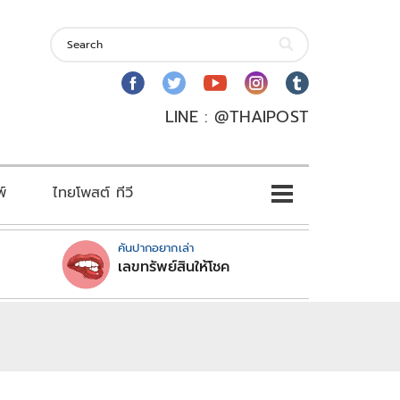
LINE : @THAIPOST
พ์
ไทยโพสต์ ทีวี
คันปากอยากเล่า
เลขทรัพย์สินให้โชค