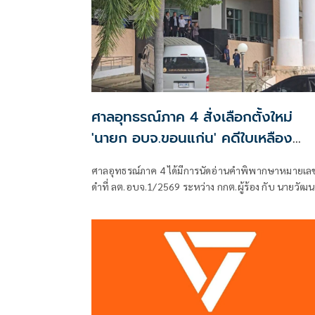
ศาลอุทธรณ์ภาค 4 สั่งเลือกตั้งใหม่
'นายก อบจ.ขอนแก่น' คดีใบเหลือง
'วัฒนา ช่างเหลา'
ศาลอุทธรณ์ภาค 4 ได้มีการนัดอ่านคำพิพากษาหมายเล
ดำที่ ลต.อบจ.1/2569 ระหว่าง กกต.ผู้ร้อง กับ นายวัฒน
ช่างเหลา ผู้คัดค้าน เรื่อง พรบ.การเลือกตั้งสมาชิกสภาท้
ถิ่นหรือผู้บริหารท้องถิ่น (ขอให้มีการเลือกตั้ง นายก
อบจ.ใหม่)