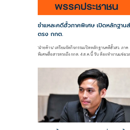
ชำแหละคดีฮั้วภาคพิเศษ เปิดหลักฐานส
ตรง กกต.
'ฝ่ายค้าน' เตรียมจัดกิจกรรมเปิดหลักฐานคดีฮั้วสว. ภาค
พิเศษสื่อสารตรงถึง กกต. 4 ส.ค.นี้ รับ ต้องทำงานแข่งเว
แย้ม หากยกคำร้องทั้งหมด-ตัดตอนบางรายส่งศาล ต้องด
เข้าข่ายละเว้นการปฏิบัติหน้าที่หรือไม่