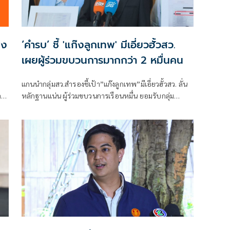
่ง
‘คำรบ’ ชี้ 'แก๊งลูกเทพ' มีเอี่ยวฮั้วสว.
เผยผู้ร่วมขบวนการมากกว่า 2 หมื่นคน
แกนนำกลุ่มสว.สำรองชี้เป้า”แก๊งลูกเทพ”มีเอี่ยวฮั้วสว. ลั่น
ลา
หลักฐานแน่น ผู้ร่วมขบวนการเรือนหมื่น ยอมรับกลุ่ม
ู
รมต.อาจรอด เพราะคดีอาญา หลักฐานต้องชัดสิ้นข้อสงสัย
เตือนกกต.หากไม่ส่งศาลฎีกาสอย 138 สว.โดนร้องเอาผิด
ติดคุก!