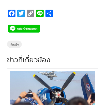
F
T
C
Li
S
ac
wi
o
n
h
e
tt
p
e
ar
b
er
y
e
o
Li
Tags
วันเด็ก
o
n
k
k
ข่าวที่เกี่ยวข้อง