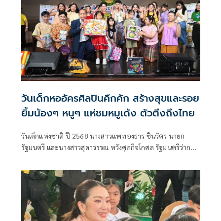
วันเด็กหออัครศิลปินคึกคัก สร้างสุขและรอย
ยิ้มน้องๆ หนูๆ แห่ชมหมูเด้ง ตัวตึงถึงไทย
วันเด็กแห่งชาติ ปี 2568 นางสาวแพทองธาร ชินวัตร นายก
รัฐมนตรี และนางสาวสุดาวรรณ หวังศุภกิจโกศล รัฐมนตรีว่าการ
กระทรวงวัฒนธรรม เยี่ยมชมบูธกิจกรรมของกรมส่งเสริม
วัฒนธรรม เนื่องในงานวันเด็กแห่งชาติ ประจำปี 2568 ณ โถงตึก
สันติไมตรี ทำเนียบรัฐบาล เมื่อวันที่ 11 มกราคม 2567 ที่ผ่านมา