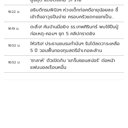
สูงสุด แต่งตั้งใหม่ 51 ราย
อธิบดีกรมพินิจฯ ห่วงเด็กก่อคดีอายุน้อยลง ชี้
16:22 น.
เข้าถึงอาวุธปืนง่าย ครอบครัวแตกแยกเป็น
ชนวนสำคัญ
ตะลึง! ค้นบ้านมือยิง รร.เทพศิรินทร์ พบใช้ปืนปู่
16:19 น.
ก่อเหตุ-คอมฯ ซุก 5 คลิปกราดยิง
ให้จริง! ประธานชมรมกำนันฯ รับได้ลดวาระเหลือ
16:02 น.
5 ปี วอนฟื้นกองทุนสตรีอำเภอละล้าน
'ซาลาห์' ตัวเปิดกับ 'แทร็บซอนสปอร์' ต่อหน้า
16:02 น.
แฟนบอลเรือนหมื่น