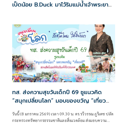
เป็ดน้อย B.Duck มาไว้ริมแม่น้ำเจ้าพระยา
จับกลุ่มครอบครัว
ทส. ส่งความสุขวันเด็กปี 69 ชูแนวคิด
“สนุกเปลี่ยนโลก” มอบของขวัญ “เที่ยว
ฟรี” สวนสัตว์และพิพิธภัณฑ์ทั่วประเทศ
วันนี้ (8 มกราคม 2569) เวลา 09.30 น. ดร.รวีวรรณ ภูริเดช ปลัด
กระทรวงทรัพยากรธรรมชาติและสิ่งแวดล้อม ส่งมอบความ
ปรารถนาดีถึงเยาวชนไทย เนื่องในโอกาสวันเด็กแห่งชาติ