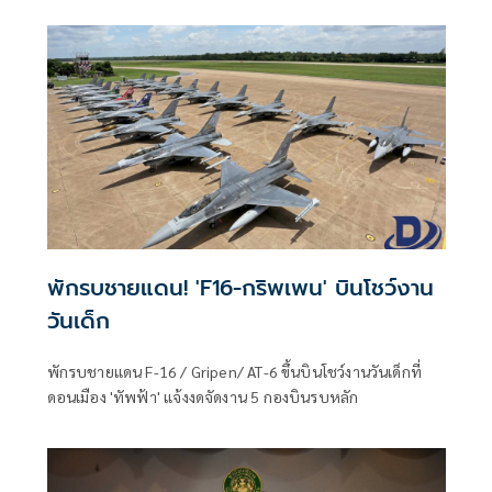
ประจำปี 2569
พักรบชายแดน! 'F16-กริพเพน' บินโชว์งาน
วันเด็ก
พักรบชายแดน F-16 / Gripen/ AT-6 ขึ้นบินโชว์งานวันเด็กที่
ดอนเมือง 'ทัพฟ้า' แจ้งงดจัดงาน 5 กองบินรบหลัก