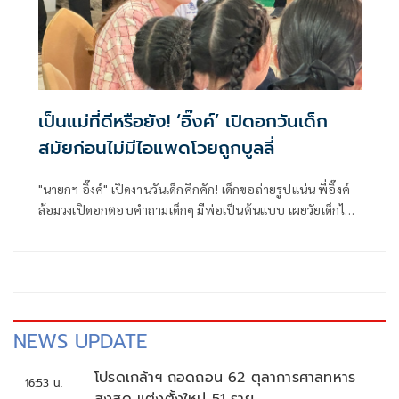
เป็นแม่ที่ดีหรือยัง! ‘อิ๊งค์’ เปิดอกวันเด็ก
สมัยก่อนไม่มีไอแพดโวยถูกบูลลี่
"นายกฯ อิ๊งค์" เปิดงานวันเด็กคึกคัก! เด็กขอถ่ายรูปแน่น พี่อิ๊งค์
ล้อมวงเปิดอกตอบคำถามเด็กๆ มีพ่อเป็นต้นแบบ เผยวัยเด็กไม่มี
ไอแพด โทรศัพท์ ไลน์ พี่มีลูกสองคน
NEWS UPDATE
โปรดเกล้าฯ ถอดถอน 62 ตุลาการศาลทหาร
16:53 น.