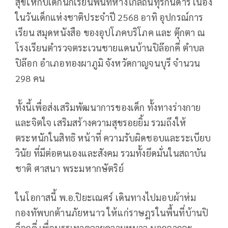
สุขให้กับเด็กนักเรียนพื้นที่ห่างไกลถิ่นทุรกันดาร เนื่อง
ในวันเด็กแห่งชาติประจำปี 2568 อาทิ อุปกรณ์การ
เรียน สมุดหนังสือ ของอุปโภคบริโภค และ ตุ๊กตา ณ
โรงเรียนตำรวจตระเวนชายแดนบ้านปิล๊อกคี่ ตำบล
ปิล๊อก อำเภอทองผาภูมิ จังหวัดกาญจนบุรี จำนวน
298 คน
ทั้งนี้เพื่อส่งเสริมพัฒนาการของเด็ก ทั้งทางร่างกาย
และจิตใจ เสริมสร้างความสุขรอยยิ้ม รวมถึงให้
ตระหนักในสิทธิ หน้าที่ ความรับผิดชอบและระเบียบ
วินัย ที่มีต่อตนเองและสังคม รวมทั้งยึดมั่นในสถาบัน
ชาติ ศาสนา พระมหากษัตริย์
ในโอกาสนี้ พ.อ.ปิยะเณศร์ เดินทางไปมอบผ้าห่ม
กองทัพบกต้านภัยหนาว ให้แก่ราษฎรในพื้นที่บ้านปิ
ล็อกคี่ เพื่อบรรเทาคลายความหนาว นอกจากจะ