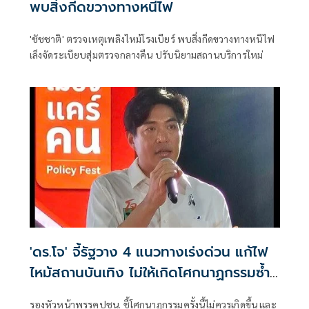
พบสิ่งกีดขวางทางหนีไฟ
'ชัชชาติ' ตรวจเหตุเพลิงไหม้โรงเบียร์ พบสิ่งกีดขวางทางหนีไฟ
เล็งจัดระเบียบสุ่มตรวจกลางคืน ปรับนิยามสถานบริการใหม่
'ดร.โจ' จี้รัฐวาง 4 แนวทางเร่งด่วน แก้ไฟ
ไหม้สถานบันเทิง ไม่ให้เกิดโศกนาฏกรรมซ้ำ
อีก
รองหัวหน้าพรรคปชน. ชี้โศกนาฏกรรมครั้งนี้ไม่ควรเกิดขึ้น และ