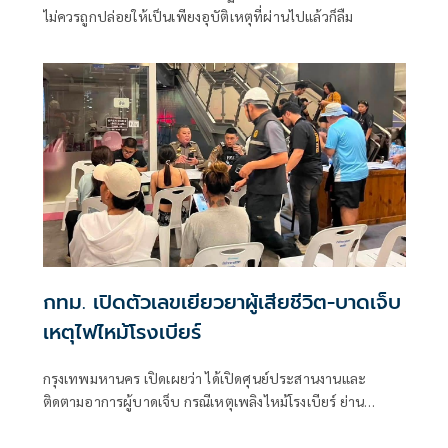
ไม่ควรถูกปล่อยให้เป็นเพียงอุบัติเหตุที่ผ่านไปแล้วก็ลืม
กทม. เปิดตัวเลขเยียวยาผู้เสียชีวิต-บาดเจ็บ
เหตุไฟไหม้โรงเบียร์
กรุงเทพมหานคร เปิดเผยว่า ได้เปิดศุนย์ประสานงานและ
ติดตามอาการผู้บาดเจ็บ กรณีเหตุเพลิงไหม้โรงเบียร์ ย่าน
ลาดพร้าว ณ สถานีรถไฟฟ้าใต้ดินพหลโยธิน (MRT) ทางออก
ประตู 4