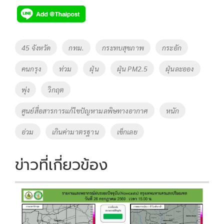
e
tt
p
e
ar
b
er
y
e
o
Li
Tags
45 จังหวัด
กทม.
กระทบสุขภาพ
กระอัก
o
n
คนกรุง
ท่วม
ฝุ่น
ฝุ่น PM2.5
ฝุ่นละออง
k
k
พุ่ง
วิกฤต
ศูนย์สื่อสารการแก้ไขปัญหามลพิษทางอากาศ
หนัก
อ่วม
เกินค่ามาตรฐาน
เข็กเลย
ข่าวที่เกี่ยวข้อง