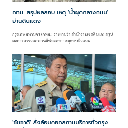
กทม. สรุปผลสอบ เหตุ 'น้ำผุดกลางถนน'
ย่านดินแดง
กรุงเทพมหานคร (กทม.) รายงานว่า สำนักงานเขตดินแดง สรุป
ผลการตรวจสอบกรณีฟองอากาศผุดบนผิวถนน
ประชาสงเคราะห์ เปิดการจราจรตามปกติแล้ว
'ชัชชาติ' สั่งล้อมคอกสถานบริการทั่วกรุง