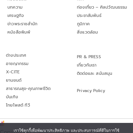
บทความ
ท่องเที่ยว – ศิลปวัฒนธรรม
เศรษฐกิจ
ประชาสัมพันธ์
ข่าวพระราชสำนัก
ภูมิภาค
หนังสือพิมพ์
สิ่งแวดล้อม
ต่างประเทศ
PR & PRESS
อาชญากรรม
เกี่ยวกับเรา
X-CITE
ติดต่อและ สนับสนุน
ยานยนต์
สาธารณสุข-คุณภาพชีวิต
Privacy Policy
บันเทิง
ไทยโพสต์ ทีวี
Copyright© thaipost.net, All rights reserved.,
เราใช้คุกกี้เพื่อพัฒนาประสิทธิภาพ และประสบการณ์ที่ดีในการใช้