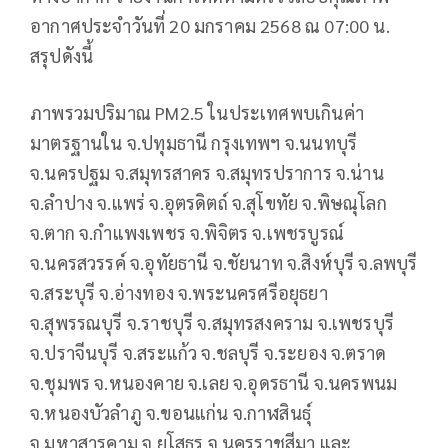
อากาศประจำวันที่ 20 มกราคม 2568 ณ 07:00 น.
สรุปดังนี้
ภาพรวมปริมาณ PM2.5 ในประเทศพบเกินค่า
มาตรฐานใน จ.ปทุมธานี กรุงเทพฯ จ.นนทบุรี
จ.นครปฐม จ.สมุทรสาคร จ.สมุทรปราการ จ.น่าน
จ.ลำปาง จ.แพร่ จ.อุตรดิตถ์ จ.สุโขทัย จ.พิษณุโลก
จ.ตาก จ.กำแพงเพชร จ.พิจิตร จ.เพชรบูรณ์
จ.นครสวรรค์ จ.อุทัยธานี จ.ชัยนาท จ.สิงห์บุรี จ.ลพบุรี
จ.สระบุรี จ.อ่างทอง จ.พระนครศรีอยุธยา
จ.สุพรรณบุรี จ.ราชบุรี จ.สมุทรสงคราม จ.เพชรบุรี
จ.ปราจีนบุรี จ.สระแก้ว จ.ชลบุรี จ.ระยอง จ.ตราด
จ.ชุมพร จ.หนองคาย จ.เลย จ.อุดรธานี จ.นครพนม
จ.หนองบัวลำภู จ.ขอนแก่น จ.กาฬสินธุ์
จ.มหาสารคาม จ.ยโสธร จ.นครราชสีมา และ