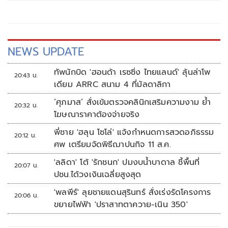
NEWS UPDATE
ทัพนักบิด 'ฮอนด้า เรซซิ่ง ไทยแลนด์' ลุ้นล่าโพ
20:43 น.
เดียม ARRC สนาม 4 ที่มัลดาลิกา
‘ศุภมาส’ สั่งเข้มตรวจคลินิกเสริมความงาม ย้ำ
20:32 น.
โฆษณาราคาต้องจ่ายจริง
พี่ชาย 'ฮลุน โซโล่' แจ้งกำหนดการสวดอภิธรรม
20:12 น.
ศพ เตรียมจัดพิธีฌาปนกิจ 11 ส.ค.
'ลลิดา' โต้ 'รักชนก' ปมงบน้ำบาดาล ชี้พื้นที่
20:07 น.
ปชน.ได้วงเงินเฉลี่ยสูงสุด
'พลพีร์' ลุยชายแดนสุรินทร์ สั่งเร่งรัดโครงการ
20:06 น.
ขยายไฟฟ้า 'ปราสาทตาควาย-เนิน 350'