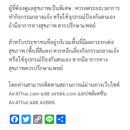
ผู้ที่ต้องดูแลสุขภาพเป็นพิเศษ : ควรลดระยะเวลาการ
ทำกิจกรรมกลางแจ้ง หรือใช้อุปกรณ์ป้องกันตนเอง
ถ้ามีอาการทางสุขภาพ ควรปรึกษาแพทย์
สำหรับประชาชน​ที่อยู่​บริเวณพื้นที่มีผลกระทบต่อ
สุขภาพ​ (พื้นที่สีแดง)​ ควรหลีกเลี่ยงกิจกรรมกลางแจ้ง
หรือใช้อุปกรณ์ป้องกันตนเอง หากมีอาการทาง
สุขภาพควรปรึกษาแพทย์
โดยท่านสามารถติดตามสถานการณ์ผ่านทางเว็บไซต์
Air4Thai.com และ airbkk.com แอปพลิเคชัน
Air4Thai และ AirBKK.
F
T
C
Li
S
ac
wi
o
n
h