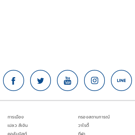
การเมือง
กรองสถานการณ์
เปลว สีเงิน
วาไรตี้
คอลัมนิสต์
กีฬา