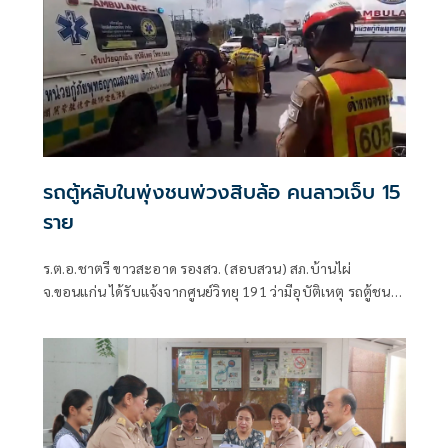
รถตู้หลับในพุ่งชนพ่วงสิบล้อ คนลาวเจ็บ 15
ราย
ร.ต.อ.ชาตรี ขาวสะอาด รองสว. (สอบสวน) สภ.บ้านไผ่
จ.ขอนแก่น ได้รับแจ้งจากศูนย์วิทยุ 191 ว่ามีอุบัติเหตุ รถตู้ชน
รถบรรทุกพ่วง บนถนนมิตรภาพ