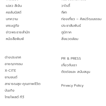
เปลว สีเงิน
วาไรตี้
คอลัมนิสต์
กีฬา
บทความ
ท่องเที่ยว – ศิลปวัฒนธรรม
เศรษฐกิจ
ประชาสัมพันธ์
ข่าวพระราชสำนัก
ภูมิภาค
หนังสือพิมพ์
สิ่งแวดล้อม
ต่างประเทศ
PR & PRESS
อาชญากรรม
เกี่ยวกับเรา
X-CITE
ติดต่อและ สนับสนุน
ยานยนต์
สาธารณสุข-คุณภาพชีวิต
Privacy Policy
บันเทิง
ไทยโพสต์ ทีวี