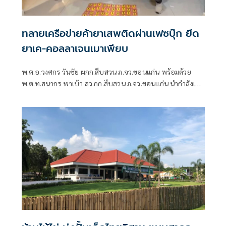
ทลายเครือข่ายค้ายาเสพติดผ่านเฟซบุ๊ก ยึด
ยาเค-คอลลาเจนเมาเพียบ
พ.ต.อ.วงศกร วันชัย ผกก.สืบสวน ภ.จว.ขอนแก่น พร้อมด้วย
พ.ต.ท.ธนากร พาเบ้า สว.กก.สืบสวน ภ.จว.ขอนแก่น นำกำลังเจ้า
หน้าที่ตำรวจชุดสืบสวน กก.สส.ภ.จว.ขอนแก่น ร่วมกันจับกุมผู้
ต้องหาอายุ 18 ปี จำนวน 4 คน พร้อมยาเคหรือคีตามีนคอลลา
เจน อาวุธปืนไทยประดิษฐ์ เครื่องกระสุนปืน และโทรศัพท์มือ
ถือ หลังสืบสวนพบพฤติการณ์ลักลอบจำหน่ายยา