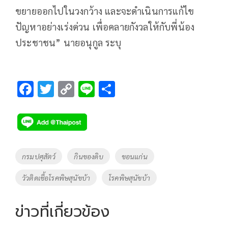
ขยายออกไปในวงกว้าง และจะดำเนินการแก้ไข
ปัญหาอย่างเร่งด่วน เพื่อคลายกังวลให้กับพี่น้อง
ประชาชน” นายอนุกูล ระบุ
F
T
C
Li
S
ac
wi
o
n
h
e
tt
p
e
ar
b
er
y
e
o
Li
Tags
กรมปศุสัตว์
กินของดิบ
ขอนแก่น
o
n
วัวติดเชื้อโรคพิษสุนัขบ้า
โรคพิษสุนัขบ้า
k
k
ข่าวที่เกี่ยวข้อง