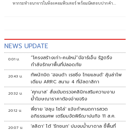
หากระทำอนาจารในห้องคอมพิวเตอร์ พร้อมนัดสอบปากคำผู้
ปกค
NEWS UPDATE
“โครงสร้างเก่า-คนใหม่”บีอาร์เอ็น รัฐตรึง
0:01 น.
กำลังรักษาพื้นที่ปลอดภัย
ทัพนักบิด 'ฮอนด้า เรซซิ่ง ไทยแลนด์' ลุ้นล่าโพ
20:43 น.
เดียม ARRC สนาม 4 ที่มัลดาลิกา
‘ศุภมาส’ สั่งเข้มตรวจคลินิกเสริมความงาม
20:32 น.
ย้ำโฆษณาราคาต้องจ่ายจริง
พี่ชาย 'ฮลุน โซโล่' แจ้งกำหนดการสวด
20:12 น.
อภิธรรมศพ เตรียมจัดพิธีฌาปนกิจ 11 ส.ค.
'ลลิดา' โต้ 'รักชนก' ปมงบน้ำบาดาล ชี้พื้นที่
20:07 น.