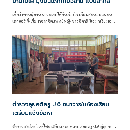
บ้านไม้ไผ่ มุ่งปั้นเด็กไทยอิสาน แบบสากล
เชื่อว่าท่านผู้อ่าน น่าจะเคยได้ยินเรื่องโรงเรียนสอนแบบมอน
เตสซอรี ซึ่งเริ่มมาจากจิตแพทย์หญิงชาวอิตาลี ชื่อ มาเรีย มอน
เตสซอรี ผู้เชื่อและเผยแพร่ปรัชญาที่ว่า “การให้การศึกษาใน
ระยะแรก ไม่ใช่การเอาความรู้ไปบอกเด็ก แต่ควรปลูกฝังให้เด็ก
เจริญเติบโตไปตามความต้องการตามธรรมชาติของเขา”
ตำรวจลุยคดีครู ป.6 อนาจารในห้องเรียน
เตรียมแจ้งข้อหา
ตำรวจ สภ.โคกโพธิ์ไชย เตรียมออกหมายเรียกครู ป.6 ผู้ถูกกล่าว