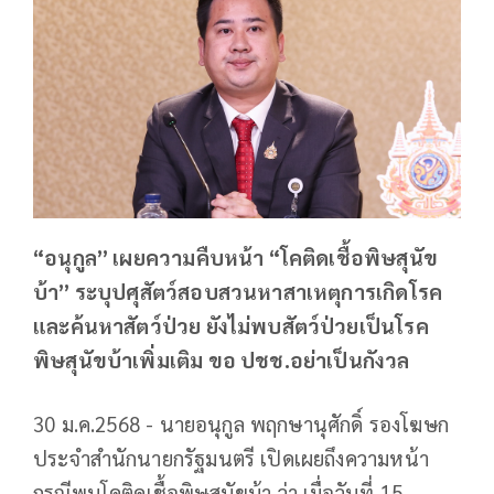
“อนุกูล” เผยความคืบหน้า “โคติดเชื้อพิษสุนัข
บ้า” ระบุปศุสัตว์สอบสวนหาสาเหตุการเกิดโรค
และค้นหาสัตว์ป่วย ยังไม่พบสัตว์ป่วยเป็นโรค
พิษสุนัขบ้าเพิ่มเติม ขอ ปชช.อย่าเป็นกังวล
30 ม.ค.2568 - นายอนุกูล พฤกษานุศักดิ์ รองโฆษก
ประจำสำนักนายกรัฐมนตรี เปิดเผยถึงความหน้า
กรณีพบโคติดเชื้อพิษสุนัขบ้า ว่า เมื่อวันที่ 15